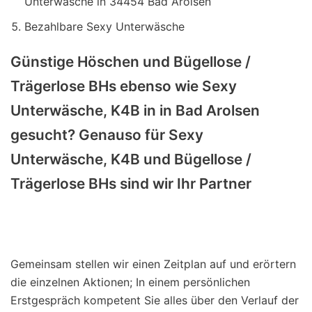
Unterwäsche in 34454 Bad Arolsen
Bezahlbare Sexy Unterwäsche
Günstige Höschen und Bügellose /
Trägerlose BHs ebenso wie Sexy
Unterwäsche, K4B in in Bad Arolsen
gesucht? Genauso für Sexy
Unterwäsche, K4B und Bügellose /
Trägerlose BHs sind wir Ihr Partner
Gemeinsam stellen wir einen Zeitplan auf und erörtern
die einzelnen Aktionen; In einem persönlichen
Erstgespräch kompetent Sie alles über den Verlauf der