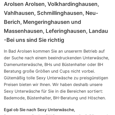
Arolsen Arolsen, Volkhardinghausen,
Vahlhausen, Schmillinghausen, Neu-
Berich, Mengeringhausen und
Massenhausen, Leferinghausen, Landau
-Bei uns sind Sie richtig
In Bad Arolsen kommen Sie an unsererm Betrieb auf
der Suche nach einem beeindruckenden Unterwäsche,
Damenunterwäsche, BHs und Büstenhalter oder BH
Beratung große Größen und Cups nicht vorbei.
Gütemäßig tolle Sexy Unterwäsche zu preisgünstigen
Preisen bieten wir Ihnen. Wir haben deshalb unsere
Sexy Unterwäsche für Sie in die Bereichen sortiert:
Bademode, Büstenhalter, BH-Beratung und Höschen.
Egal ob Sie nach Sexy Unterwäsche,