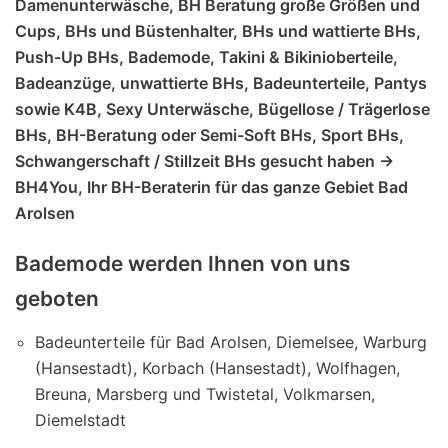
Damenunterwäsche, BH Beratung große Größen und
Cups, BHs und Büstenhalter, BHs und wattierte BHs,
Push-Up BHs, Bademode, Takini & Bikinioberteile,
Badeanzüge, unwattierte BHs, Badeunterteile, Pantys
sowie K4B, Sexy Unterwäsche, Bügellose / Trägerlose
BHs, BH-Beratung oder Semi-Soft BHs, Sport BHs,
Schwangerschaft / Stillzeit BHs gesucht haben ->
BH4You, Ihr BH-Beraterin für das ganze Gebiet Bad
Arolsen
Bademode werden Ihnen von uns
geboten
Badeunterteile für Bad Arolsen, Diemelsee, Warburg
(Hansestadt), Korbach (Hansestadt), Wolfhagen,
Breuna, Marsberg und Twistetal, Volkmarsen,
Diemelstadt