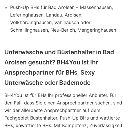
Push-Up BHs für Bad Arolsen – Massenhausen,
Leferinghausen, Landau, Arolsen,
Volkhardinghausen, Vahlhausen oder
Schmillinghausen, Neu-Berich, Mengeringhausen
Unterwäsche und Büstenhalter in Bad
Arolsen gesucht? BH4You ist Ihr
Ansprechpartner für BHs, Sexy
Unterwäsche oder Bademode
BH4You ist für BHs Ihr professioneller Anbieter. Für
den Fall, dass Sie einen Ansprechpartner suchen, sind
wir der allerbeste Ansprechpartner auf dem
Fachgebiet Büstenhalter, Push-Up BHs und wattierte
BHs, unwattierte BHs. Mit Kompetenz, Zuverlässigkeit