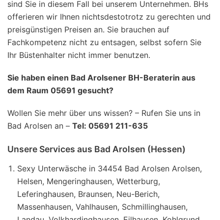
sind Sie in diesem Fall bei unserem Unternehmen. BHs
offerieren wir Ihnen nichtsdestotrotz zu gerechten und
preisgünstigen Preisen an. Sie brauchen auf
Fachkompetenz nicht zu entsagen, selbst sofern Sie
Ihr Büstenhalter nicht immer benutzen.
Sie haben einen Bad Arolsener BH-Beraterin aus
dem Raum 05691 gesucht?
Wollen Sie mehr über uns wissen? – Rufen Sie uns in
Bad Arolsen an –
Tel: 05691 211-635
Unsere Services aus Bad Arolsen (Hessen)
Sexy Unterwäsche in 34454 Bad Arolsen Arolsen,
Helsen, Mengeringhausen, Wetterburg,
Leferinghausen, Braunsen, Neu-Berich,
Massenhausen, Vahlhausen, Schmillinghausen,
Landau, Volkhardinghausen, Eilhausen, Kohlgrund,