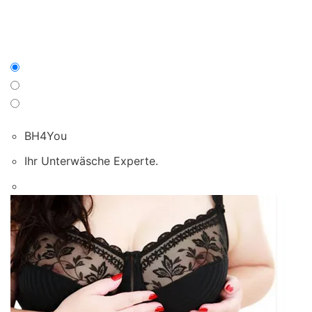
BH4You
Ihr Unterwäsche Experte.