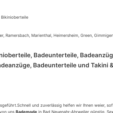
Bikinioberteile
er, Ramersbach, Marienthal, Heimersheim, Green, Gimmigen
nioberteile, Badeunterteile, Badeanzü
eanzüge, Badeunterteile und Takini & B
führt.Schnell und zuverlässig helfen wir Ihnen weier, so
 von uns
Bademode
in Bad Neuenahr-Ahrweiler günstig. Se