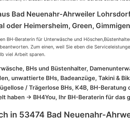
us Bad Neuenahr-Ahrweiler Lohrsdorf,
l oder Heimersheim, Green, Gimmigen 
n BH-Beraterin für Unterwäsche und Höschen,Büstenhalte
u beantworten. Zum einen, weil Sie eben die Serviceleistun
 viel Arbeit sparen.
erwäsche, BHs und Büstenhalter, Damenunterw
n, unwattierte BHs, Badeanzüge, Takini & Biki
gellose / Trägerlose BHs, K4B, BH-Beratung 
elt haben -> BH4You, Ihr BH-Beraterin für das
h in 53474 Bad Neuenahr-Ahrwe