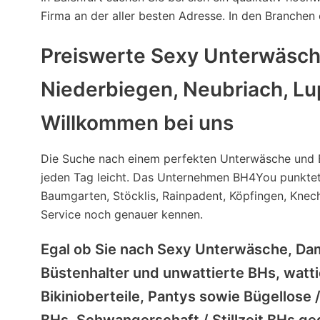
Firma an der aller besten Adresse. In den Branche
Preiswerte Sexy Unterwäsche
Niederbiegen, Neubriach, Lu
Willkommen bei uns
Die Suche nach einem perfekten Unterwäsche und B
jeden Tag leicht. Das Unternehmen BH4You punktet m
Baumgarten, Stöcklis, Rainpadent, Köpfingen, Knech
Service noch genauer kennen.
Egal ob Sie nach Sexy Unterwäsche, Da
Büstenhalter und unwattierte BHs, watt
Bikinioberteile, Pantys sowie Bügellos
BHs, Schwangerschaft / Stillzeit BHs ge