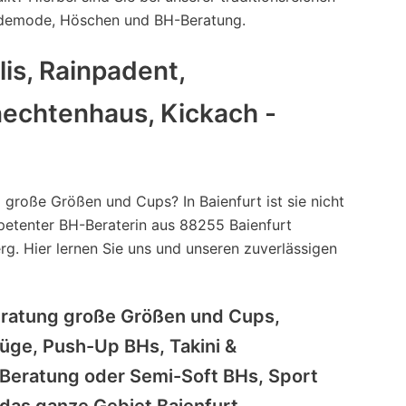
 Bademode, Höschen und BH-Beratung.
is, Rainpadent,
nechtenhaus, Kickach -
roße Größen und Cups? In Baienfurt ist sie nicht
mpetenter BH-Beraterin aus 88255 Baienfurt
g. Hier lernen Sie uns und unseren zuverlässigen
eratung große Größen und Cups,
üge, Push-Up BHs, Takini &
-Beratung oder Semi-Soft BHs, Sport
 das ganze Gebiet Baienfurt