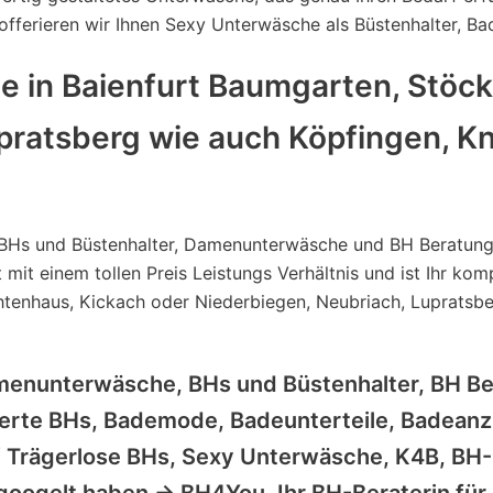
n offerieren wir Ihnen Sexy Unterwäsche als Büstenhalter,
 in Baienfurt Baumgarten, Stöckl
pratsberg wie auch Köpfingen, K
Hs und Büstenhalter, Damenunterwäsche und BH Beratung g
it einem tollen Preis Leistungs Verhältnis und ist Ihr ko
tenhaus, Kickach oder Niederbiegen, Neubriach, Lupratsber
menunterwäsche, BHs und Büstenhalter, BH B
ierte BHs, Bademode, Badeunterteile, Badeanz
e / Trägerlose BHs, Sexy Unterwäsche, K4B, BH
googelt haben -> BH4You, Ihr BH-Beraterin für