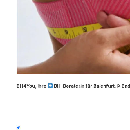
BH4You, Ihre
BH-Beraterin für Baienfurt. ᐅ B