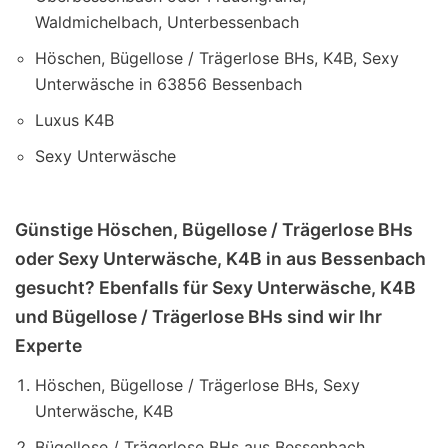
Waldmichelbach, Unterbessenbach
Höschen, Bügellose / Trägerlose BHs, K4B, Sexy
Unterwäsche in 63856 Bessenbach
Luxus K4B
Sexy Unterwäsche
Günstige Höschen, Bügellose / Trägerlose BHs
oder Sexy Unterwäsche, K4B in aus Bessenbach
gesucht? Ebenfalls für Sexy Unterwäsche, K4B
und Bügellose / Trägerlose BHs sind wir Ihr
Experte
Höschen, Bügellose / Trägerlose BHs, Sexy
Unterwäsche, K4B
Bügellose / Trägerlose BHs aus Bessenbach