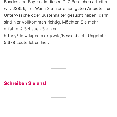
Bundesland Bayern. In diesen PLZ Bereichen arbeiten
wir: 63856, , / . Wenn Sie hier einen guten Anbieter für
Unterwäsche oder Büstenhalter gesucht haben, dann
sind hier vollkommen richtig. Möchten Sie mehr
erfahren? Schauen Sie hier:
https://de.wikipedia.org/wiki/Bessenbach. Ungefähr
5.678 Leute leben hier.
Schreiben Sie uns!