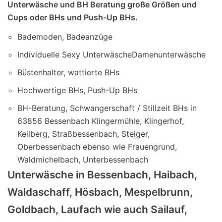
Unterwäsche und BH Beratung große Größen und
Cups oder BHs und Push-Up BHs.
Bademoden, Badeanzüge
Individuelle Sexy UnterwäscheDamenunterwäsche
Büstenhalter, wattierte BHs
Hochwertige BHs, Push-Up BHs
BH-Beratung, Schwangerschaft / Stillzeit BHs in
63856 Bessenbach Klingermühle, Klingerhof,
Keilberg, Straßbessenbach, Steiger,
Oberbessenbach ebenso wie Frauengrund,
Waldmichelbach, Unterbessenbach
Unterwäsche in Bessenbach, Haibach,
Waldaschaff, Hösbach, Mespelbrunn,
Goldbach, Laufach wie auch Sailauf,