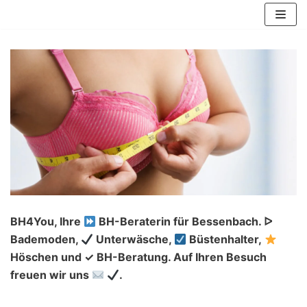
Zum
Inhalt
springen
BH4You, Ihre
BH-Beraterin für Bessenbach. ᐅ
Bademoden,
Unterwäsche,
Büstenhalter,
Höschen und ✓ BH-Beratung. Auf Ihren Besuch
freuen wir uns
.