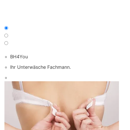
BH4You
Ihr Unterwäsche Fachmann.