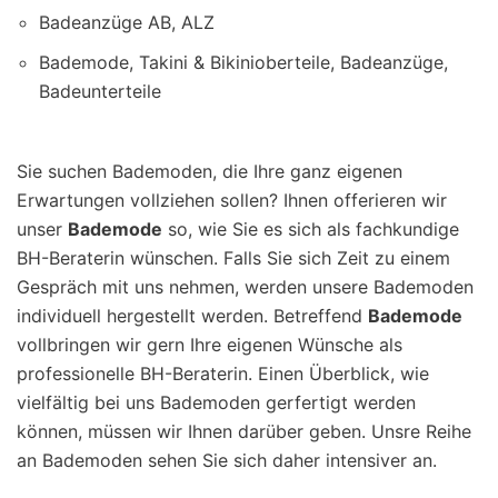
Badeanzüge AB, ALZ
Bademode, Takini & Bikinioberteile, Badeanzüge,
Badeunterteile
Sie suchen Bademoden, die Ihre ganz eigenen
Erwartungen vollziehen sollen? Ihnen offerieren wir
unser
Bademode
so, wie Sie es sich als fachkundige
BH-Beraterin wünschen. Falls Sie sich Zeit zu einem
Gespräch mit uns nehmen, werden unsere Bademoden
individuell hergestellt werden. Betreffend
Bademode
vollbringen wir gern Ihre eigenen Wünsche als
professionelle BH-Beraterin. Einen Überblick, wie
vielfältig bei uns Bademoden gerfertigt werden
können, müssen wir Ihnen darüber geben. Unsre Reihe
an Bademoden sehen Sie sich daher intensiver an.