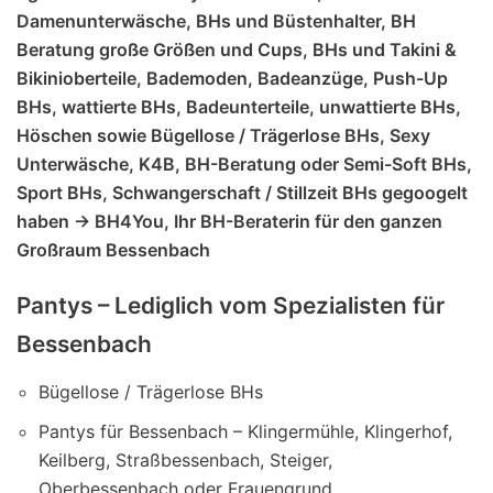
Damenunterwäsche, BHs und Büstenhalter, BH
Beratung große Größen und Cups, BHs und Takini &
Bikinioberteile, Bademoden, Badeanzüge, Push-Up
BHs, wattierte BHs, Badeunterteile, unwattierte BHs,
Höschen sowie Bügellose / Trägerlose BHs, Sexy
Unterwäsche, K4B, BH-Beratung oder Semi-Soft BHs,
Sport BHs, Schwangerschaft / Stillzeit BHs gegoogelt
haben -> BH4You, Ihr BH-Beraterin für den ganzen
Großraum Bessenbach
Pantys – Lediglich vom Spezialisten für
Bessenbach
Bügellose / Trägerlose BHs
Pantys für Bessenbach – Klingermühle, Klingerhof,
Keilberg, Straßbessenbach, Steiger,
Oberbessenbach oder Frauengrund,