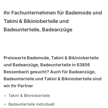
Ihr Fachunternehmen für Bademode und
Takini & Bikinioberteile und
Badeunterteile, Badeanzüge
Preiswerte Bademode, Takini & Bikinioberteile
und Badeanzüge, Badeunterteile in 63856
Bessenbach gesucht? Auch für Badeanzüge,
Badeunterteile und Takini & Bikinioberteile sind
wir Ihr Partner
Takini & Bikinioberteile
Badeunterteile individuell