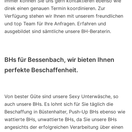
immer können Sie uns gern kontaktieren ebenso wie
direk einen genauen Termin koordinieren. Zur
Verfügung stehen wir Ihnen mit unserem freundlichen
und top Team für Ihre Anfragen. Erfahren und
ausgebildet sind sämtliche unsere BH-Beraterin.
BHs für Bessenbach, wir bieten Ihnen
perfekte Beschaffenheit.
Von bester Güte sind unsere Sexy Unterwäsche, so
auch unsere BHs. Es lohnt sich für Sie täglich die
Beschaffung in Büstenhalter, Push-Up BHs ebenso wie
wattierte BHs, unwattierte BHs, da Sie unsere BHs
angesichts der erfolgreichen Verarbeitung über einen