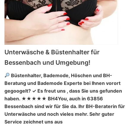
Unterwäsche & Büstenhalter für
Bessenbach und Umgebung!
Büstenhalter, Bademode, Höschen und BH-
Beratung und Bademode Experte bei Ihnen vorort
gegoogelt? ✓ Es freut uns , dass Sie uns gefunden
haben. ★★★★★ BH4You, auch in 63856
Bessenbach sind wir für Sie da. Ihr BH-Beraterin für
Unterwäsche und noch vieles mehr. Sehr guter
Service zeichnet uns aus