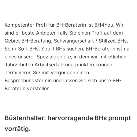
Kompetenter Profi für BH-Beraterin ist BH4You. Wir
sind er beste Anbieter, falls Sie einen Profi auf dem
Gebiet BH-Beratung, Schwangerschaft / Stillzeit BHs,
Semi-Soft BHs, Sport BHs suchen. BH-Beraterin ist nur
eines unserer Spezialgebiete, in dem wir mit etlichen
Jahrzehnten Arbeitserfahrung punkten können.
Terminieren Sie mit Vergnügen einen
Besprechungstermin und lassen Sie sich unsre BH-
Beraterin vorstellen.
Büstenhalter: hervorragende BHs prompt
vorrätig.