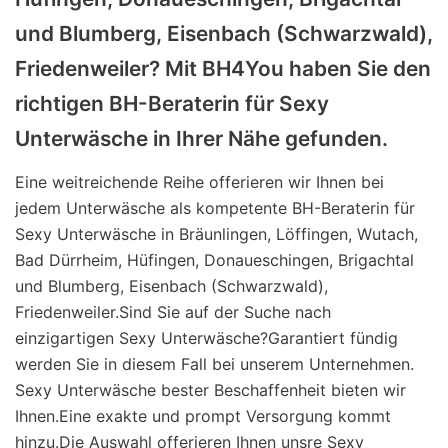
und Blumberg, Eisenbach (Schwarzwald),
Friedenweiler? Mit BH4You haben Sie den
richtigen BH-Beraterin für Sexy
Unterwäsche in Ihrer Nähe gefunden.
Eine weitreichende Reihe offerieren wir Ihnen bei
jedem Unterwäsche als kompetente BH-Beraterin für
Sexy Unterwäsche in Bräunlingen, Löffingen, Wutach,
Bad Dürrheim, Hüfingen, Donaueschingen, Brigachtal
und Blumberg, Eisenbach (Schwarzwald),
Friedenweiler.Sind Sie auf der Suche nach
einzigartigen Sexy Unterwäsche?Garantiert fündig
werden Sie in diesem Fall bei unserem Unternehmen.
Sexy Unterwäsche bester Beschaffenheit bieten wir
Ihnen.Eine exakte und prompt Versorgung kommt
hinzu.Die Auswahl offerieren Ihnen unsre Sexy