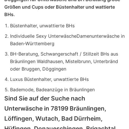
Größen und Cups oder Büstenhalter und wattierte
BHs.
Büstenhalter, unwattierte BHs
Individuelle Sexy UnterwäscheDamenunterwäsche in
Baden-Württemberg
BH-Beratung, Schwangerschaft / Stillzeit BHs aus
Bräunlingen Waldhausen, Mistelbrunn, Unterbränd
oder Bruggen, Döggingen
Luxus Büstenhalter, unwattierte BHs
Bademode, Badeanzüge in Bräunlingen
Sind Sie auf der Suche nach
Unterwäsche in 78199 Bräunlingen,
Löffingen, Wutach, Bad Dürrheim,
Hüfingen, Donaueschingen, Brigachtal