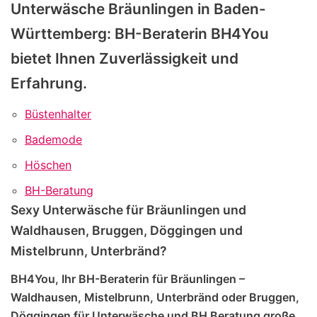
Unterwäsche Bräunlingen in Baden-
Württemberg: BH-Beraterin BH4You
bietet Ihnen Zuverlässigkeit und
Erfahrung.
Büstenhalter
Bademode
Höschen
BH-Beratung
Sexy Unterwäsche für Bräunlingen und
Waldhausen, Bruggen, Döggingen und
Mistelbrunn, Unterbränd?
BH4You, Ihr BH-Beraterin für Bräunlingen –
Waldhausen, Mistelbrunn, Unterbränd oder Bruggen,
Döggingen für Unterwäsche und BH Beratung große