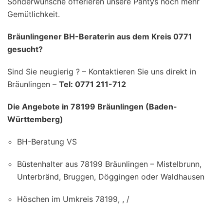
Sonderwünsche offerieren unsere Pantys noch mehr
Gemütlichkeit.
Bräunlingener BH-Beraterin aus dem Kreis 0771
gesucht?
Sind Sie neugierig ? – Kontaktieren Sie uns direkt in
Bräunlingen –
Tel: 0771 211-712
Die Angebote in 78199 Bräunlingen (Baden-
Württemberg)
BH-Beratung VS
Büstenhalter aus 78199 Bräunlingen – Mistelbrunn,
Unterbränd, Bruggen, Döggingen oder Waldhausen
Höschen im Umkreis 78199, , /