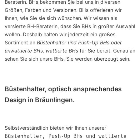
Beraterin. BHs bekommen Sie bei uns in diversen
Größen, Farben und Versionen. BHs offerieren wir
Ihnen, wie Sie sie sich wünschen. Wir wissen als
versierte BH-Beraterin, dass Sie BHs in großer Auswahl
wollen. Deshalb halten wir jederzeit ein großes
Sortiment an
Büstenhalter und Push-Up BHs oder
unwattierte BHs, wattierte BHs
für Sie bereit. Genau an
sehen Sie sich unsre BHs, Sie werden überzeugt sein.
Büstenhalter, optisch ansprechendes
Design in Bräunlingen.
Selbstverständlich bieten wir Ihnen unserer
Büstenhalter, Push-Up BHs und wattierte