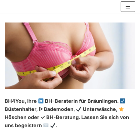
Zum
Inhalt
springen
BH4You, Ihre
BH-Beraterin für Bräunlingen.
Büstenhalter, ᐅ Bademoden,
Unterwäsche,
Höschen oder ✓ BH-Beratung. Lassen Sie sich von
uns begeistern
.