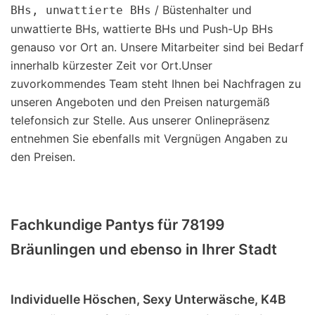
/ Büstenhalter und
BHs, unwattierte BHs
unwattierte BHs, wattierte BHs und Push-Up BHs
genauso vor Ort an. Unsere Mitarbeiter sind bei Bedarf
innerhalb kürzester Zeit vor Ort.Unser
zuvorkommendes Team steht Ihnen bei Nachfragen zu
unseren Angeboten und den Preisen naturgemäß
telefonsich zur Stelle. Aus unserer Onlinepräsenz
entnehmen Sie ebenfalls mit Vergnügen Angaben zu
den Preisen.
Fachkundige Pantys für 78199
Bräunlingen und ebenso in Ihrer Stadt
Individuelle Höschen, Sexy Unterwäsche, K4B