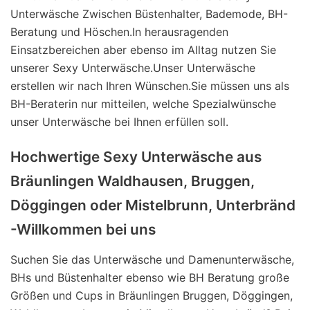
Unterwäsche Zwischen Büstenhalter, Bademode, BH-
Beratung und Höschen.In herausragenden
Einsatzbereichen aber ebenso im Alltag nutzen Sie
unserer Sexy Unterwäsche.Unser Unterwäsche
erstellen wir nach Ihren Wünschen.Sie müssen uns als
BH-Beraterin nur mitteilen, welche Spezialwünsche
unser Unterwäsche bei Ihnen erfüllen soll.
Hochwertige Sexy Unterwäsche aus
Bräunlingen Waldhausen, Bruggen,
Döggingen oder Mistelbrunn, Unterbränd
-Willkommen bei uns
Suchen Sie das Unterwäsche und Damenunterwäsche,
BHs und Büstenhalter ebenso wie BH Beratung große
Größen und Cups in Bräunlingen Bruggen, Döggingen,