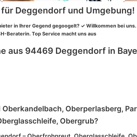
r für Deggendorf und Umgebung!
ieter in Ihrer Gegend gegoogelt? ✓ Willkommen bei 
r BH-Beraterin. Top Service macht uns aus
he aus 94469 Deggendorf in Baye
Oberkandelbach, Oberperlasberg, Pars
berglasschleife, Obergrub?
gendorf – Oberfrohnreut, Oberglasschleife, O