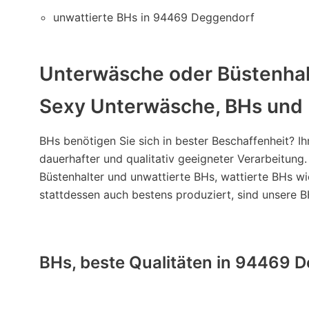
unwattierte BHs in 94469 Deggendorf
Unterwäsche oder Büstenhal
Sexy Unterwäsche, BHs und 
BHs benötigen Sie sich in bester Beschaffenheit? I
dauerhafter und qualitativ geeigneter Verarbeitung
Büstenhalter und unwattierte BHs, wattierte BHs wi
stattdessen auch bestens produziert, sind unsere B
BHs, beste Qualitäten in 94469 