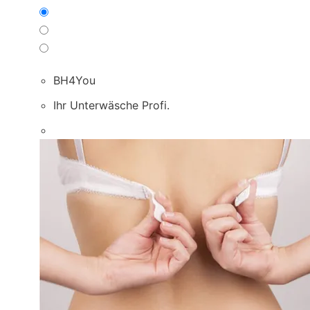
BH4You
Ihr Unterwäsche Profi.