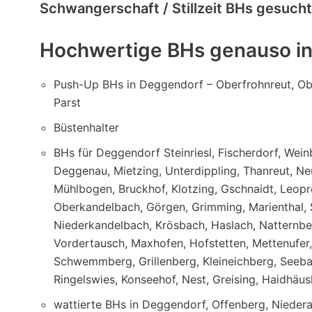
Schwangerschaft / Stillzeit BHs gesuch
Hochwertige BHs genauso i
Push-Up BHs in Deggendorf – Oberfrohnreut, Ob
Parst
Büstenhalter
BHs für Deggendorf Steinriesl, Fischerdorf, Wein
Deggenau, Mietzing, Unterdippling, Thanreut, Ne
Mühlbogen, Bruckhof, Klotzing, Gschnaidt, Leopre
Oberkandelbach, Görgen, Grimming, Marienthal, Sc
Niederkandelbach, Krösbach, Haslach, Natternber
Vordertausch, Maxhofen, Hofstetten, Mettenufer,
Schwemmberg, Grillenberg, Kleineichberg, Seebac
Ringelswies, Konseehof, Nest, Greising, Haidhäus
wattierte BHs in Deggendorf, Offenberg, Niedera