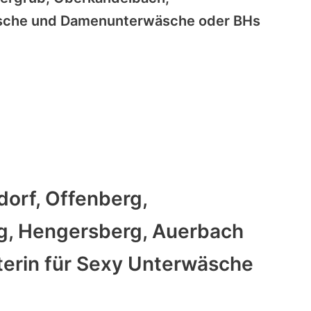
äsche und Damenunterwäsche oder BHs
orf, Offenberg,
ing, Hengersberg, Auerbach
erin für Sexy Unterwäsche