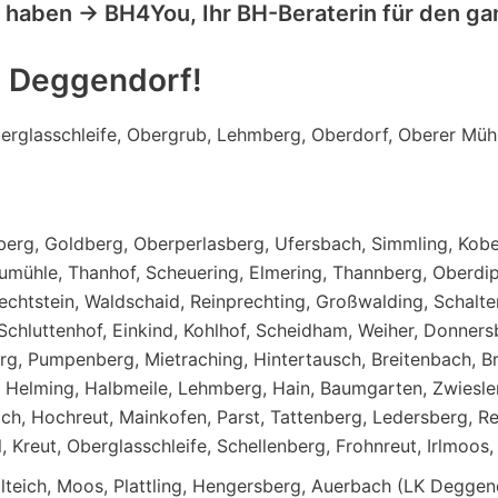
t haben -> BH4You, Ihr BH-Beraterin für den
n Deggendorf!
erglasschleife, Obergrub, Lehmberg, Oberdorf, Oberer Mü
berg, Goldberg, Oberperlasberg, Ufersbach, Simmling, Kobel
umühle, Thanhof, Scheuering, Elmering, Thannberg, Oberdip
chtstein, Waldschaid, Reinprechting, Großwalding, Schalterb
hluttenhof, Einkind, Kohlhof, Scheidham, Weiher, Donnersber
g, Pumpenberg, Mietraching, Hintertausch, Breitenbach, Br
 Helming, Halbmeile, Lehmberg, Hain, Baumgarten, Zwieslerb
h, Hochreut, Mainkofen, Parst, Tattenberg, Ledersberg, R
l, Kreut, Oberglasschleife, Schellenberg, Frohnreut, Irlmoo
lteich, Moos, Plattling, Hengersberg, Auerbach (LK Deggend