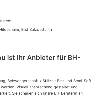
enstedt
Hildesheim, Bad Salzdetfurth
ist Ihr Anbieter für BH-
tung, Schwangerschaft / Stillzeit BHs und Semi-Soft
 werden. Visuell ansprechend gestaltet und
rkeit. Sie schauen sich unsre BH-Beraterin an,