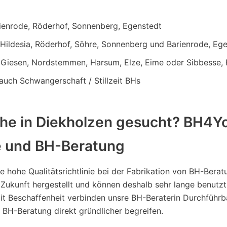
rienrode, Röderhof, Sonnenberg, Egenstedt
– Hildesia, Röderhof, Söhre, Sonnenberg und Barienrode, Eg
, Giesen, Nordstemmen, Harsum, Elze, Eime oder Sibbesse, 
uch Schwangerschaft / Stillzeit BHs
 in Diekholzen gesucht? BH4You 
e und BH-Beratung
e hohe Qualitätsrichtlinie bei der Fabrikation von BH-Bera
Zukunft hergestellt und können deshalb sehr lange benutzt
Mit Beschaffenheit verbinden unsre BH-Beraterin Durchführba
 BH-Beratung direkt gründlicher begreifen.