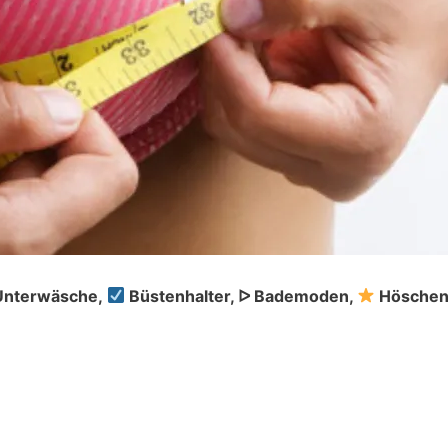
nterwäsche,
Büstenhalter, ᐅ Bademoden,
Höschen 