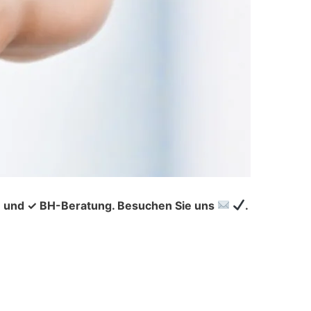
und ✓ BH-Beratung. Besuchen Sie uns
.