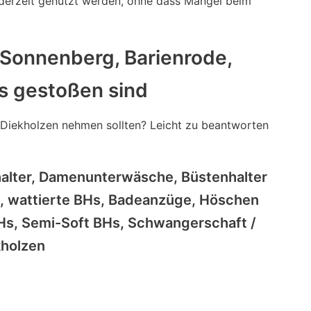
ederzeit genutzt werden, ohne dass Mängel beim
Sonnenberg, Barienrode,
ns gestoßen sind
 Diekholzen nehmen sollten? Leicht zu beantworten
alter, Damenunterwäsche, Büstenhalter
s, wattierte BHs, Badeanzüge, Höschen
Hs, Semi-Soft BHs, Schwangerschaft /
kholzen