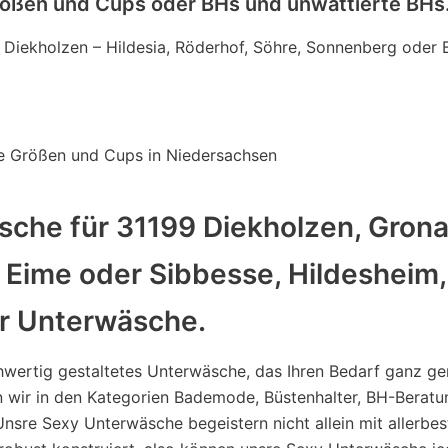
ößen und Cups oder BHs und unwattierte BHs
r Diekholzen – Hildesia, Röderhof, Söhre, Sonnenberg oder 
e Größen und Cups in Niedersachsen
che für 31199 Diekholzen, Gronau
 Eime oder Sibbesse, Hildesheim
ür Unterwäsche.
hwertig gestaltetes Unterwäsche, das Ihren Bedarf ganz gena
en wir in den Kategorien Bademode, Büstenhalter, BH-Bera
sre Sexy Unterwäsche begeistern nicht allein mit allerbest