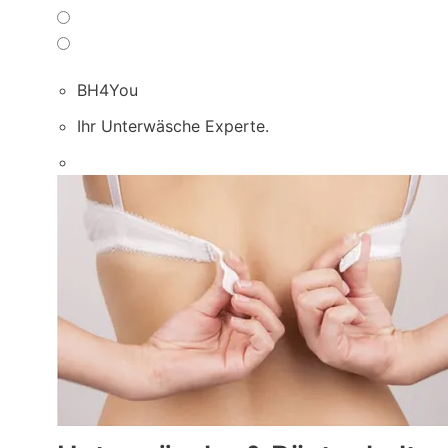
BH4You
Ihr Unterwäsche Experte.