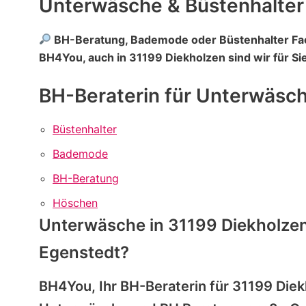
Unterwäsche & Büstenhalter
BH-Beratung, Bademode oder Büstenhalter Fac
BH4You, auch in 31199 Diekholzen sind wir für Sie
BH-Beraterin für Unterwäsch
Büstenhalter
Bademode
BH-Beratung
Höschen
Unterwäsche in 31199 Diekholzen
Egenstedt?
BH4You, Ihr BH-Beraterin für 31199 Diek