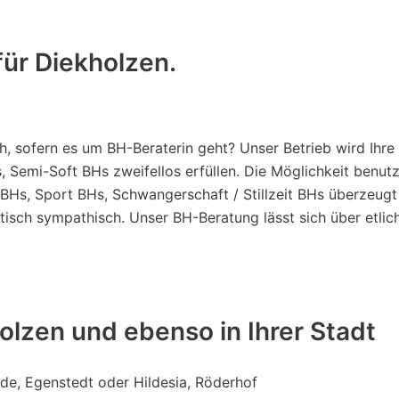
für Diekholzen.
ch, sofern es um BH-Beraterin geht? Unser Betrieb wird I
, Semi-Soft BHs zweifellos erfüllen. Die Möglichkeit benut
s, Sport BHs, Schwangerschaft / Stillzeit BHs überzeugt Si
isch sympathisch. Unser BH-Beratung lässt sich über etlich
olzen und ebenso in Ihrer Stadt
de, Egenstedt oder Hildesia, Röderhof