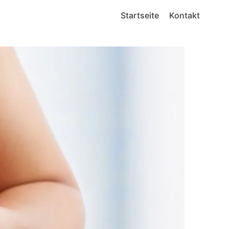
Startseite
Kontakt