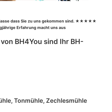
 Klasse dass Sie zu uns gekommen sind. ★★★★★
ngjährige Erfahrung macht uns aus
 von BH4You sind Ihr BH-
ühle, Tonmühle, Zechlesmühle