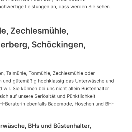
ochwertige Leistungen an, dass werden Sie sehen.
e, Zechlesmühle,
erberg, Schöckingen,
n, Talmühle, Tonmühle, Zechlesmühle oder
ich und gütemäßig hochklassig das Unterwäsche und
ir. Sie können bei uns nicht allein Büstenhalter
ch auf unsere Seriösität und Pünktlichkeit
r BH-Beraterin ebenfalls Bademode, Höschen und BH-
rwäsche, BHs und Büstenhalter,