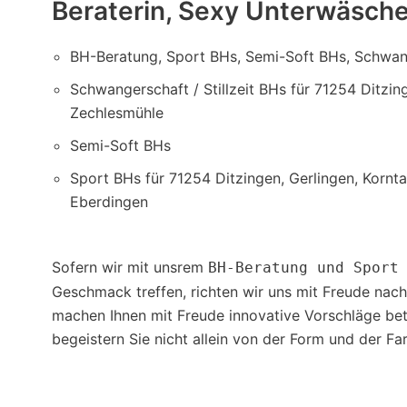
Beraterin, Sexy Unterwäsch
BH-Beratung, Sport BHs, Semi-Soft BHs, Schwange
Schwangerschaft / Stillzeit BHs für 71254 Ditzi
Zechlesmühle
Semi-Soft BHs
Sport BHs für 71254 Ditzingen, Gerlingen, Kor
Eberdingen
Sofern wir mit unsrem
BH-Beratung und Sport
Geschmack treffen, richten wir uns mit Freude nach
machen Ihnen mit Freude innovative Vorschläge be
begeistern Sie nicht allein von der Form und der Fa