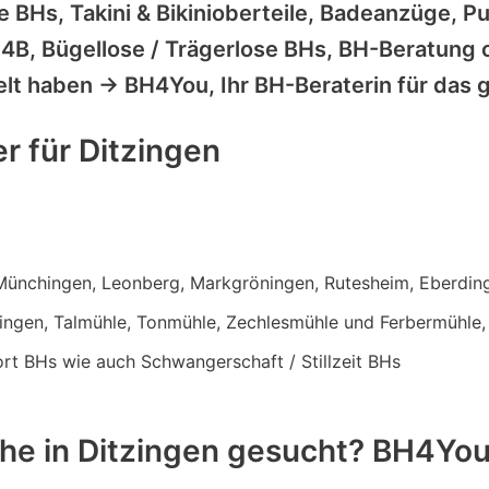
BHs, Takini & Bikinioberteile, Badeanzüge, P
B, Bügellose / Trägerlose BHs, BH-Beratung 
lt haben -> BH4You, Ihr BH-Beraterin für das 
r für Ditzingen
al-Münchingen, Leonberg, Markgröningen, Rutesheim, Eberd
ingen, Talmühle, Tonmühle, Zechlesmühle und Ferbermühle,
rt BHs wie auch Schwangerschaft / Stillzeit BHs
e in Ditzingen gesucht? BH4You 