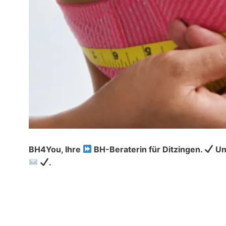
BH4You, Ihre
BH-Beraterin für Ditzingen.
Un
.