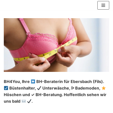
Zum
Inhalt
springen
BH4You, Ihre
BH-Beraterin für Ebersbach (Fils).
Büstenhalter,
Unterwäsche, ᐅ Bademoden,
Höschen und ✓ BH-Beratung. Hoffentlich sehen wir
uns bald
.