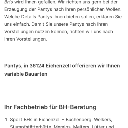
BHs
wird Ihnen gefallen. Wir richten uns gern bei der
Erzeugung der Pantys nach Ihren persönlichen Wollen.
Welche Details Pantys Ihnen bieten sollen, erklären Sie
uns einfach. Damit Sie unsere Pantys nach Ihren
Vorstellungen nutzen können, richten wir uns nach
Ihren Vorstellungen.
Pantys, in 36124 Eichenzell offerieren wir Ihnen
variable Bauarten
Ihr Fachbetrieb für BH-Beratung
Sport BHs in Eichenzell – Büchenberg, Welkers,
Stumpfstätterhütte, Memlos, Melters, Lütter und