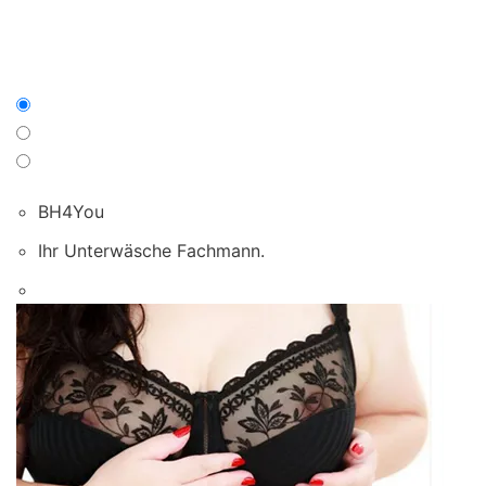
BH4You
Ihr Unterwäsche Fachmann.