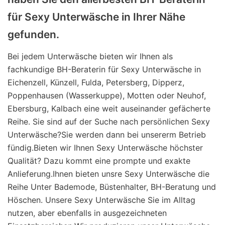
für Sexy Unterwäsche in Ihrer Nähe
gefunden.
Bei jedem Unterwäsche bieten wir Ihnen als
fachkundige BH-Beraterin für Sexy Unterwäsche in
Eichenzell, Künzell, Fulda, Petersberg, Dipperz,
Poppenhausen (Wasserkuppe), Motten oder Neuhof,
Ebersburg, Kalbach eine weit auseinander gefächerte
Reihe. Sie sind auf der Suche nach persönlichen Sexy
Unterwäsche?Sie werden dann bei unsererm Betrieb
fündig.Bieten wir Ihnen Sexy Unterwäsche höchster
Qualität? Dazu kommt eine prompte und exakte
Anlieferung.Ihnen bieten unsre Sexy Unterwäsche die
Reihe Unter Bademode, Büstenhalter, BH-Beratung und
Höschen. Unsere Sexy Unterwäsche Sie im Alltag
nutzen, aber ebenfalls in ausgezeichneten