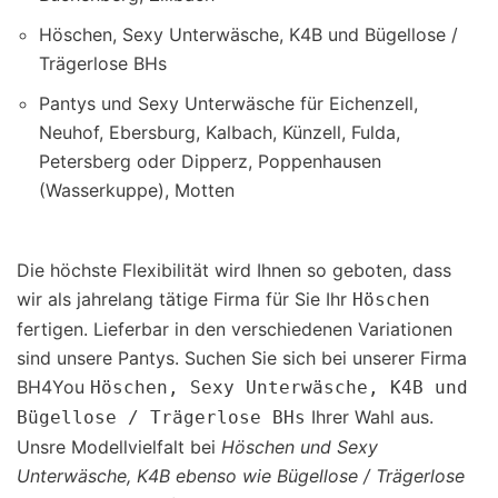
Höschen, Sexy Unterwäsche, K4B und Bügellose /
Trägerlose BHs
Pantys und Sexy Unterwäsche für Eichenzell,
Neuhof, Ebersburg, Kalbach, Künzell, Fulda,
Petersberg oder Dipperz, Poppenhausen
(Wasserkuppe), Motten
Die höchste Flexibilität wird Ihnen so geboten, dass
wir als jahrelang tätige Firma für Sie Ihr
Höschen
fertigen. Lieferbar in den verschiedenen Variationen
sind unsere Pantys. Suchen Sie sich bei unserer Firma
BH4You
Höschen, Sexy Unterwäsche, K4B und
Ihrer Wahl aus.
Bügellose / Trägerlose BHs
Unsre Modellvielfalt bei
Höschen und Sexy
Unterwäsche, K4B ebenso wie Bügellose / Trägerlose