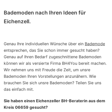
Bademoden nach Ihren Ideen für
Eichenzell.
Genau Ihre individuellen Wünsche über ein
Bademode
entsprechen, das Sie schon immer gesucht haben?
Genau auf Ihren Bedarf zugeschnittene Bademoden
können wir als versierte Firma BH4You bereit machen.
Wir nehmen uns mit Freude die Zeit, um unsre
Bademoden Ihren Vorstellungen anzunähern. Wie
brauchen Sie sich unsre Bademoden? Teilen Sie uns
das einfach mit.
Sie haben einen Eichenzeller BH-Beraterin aus dem
Kreis 06659 gesucht?