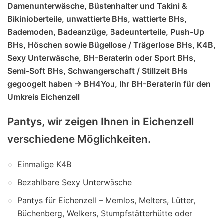
Damenunterwäsche, Büstenhalter und Takini &
Bikinioberteile, unwattierte BHs, wattierte BHs,
Bademoden, Badeanzüge, Badeunterteile, Push-Up
BHs, Höschen sowie Bügellose / Trägerlose BHs, K4B,
Sexy Unterwäsche, BH-Beraterin oder Sport BHs,
Semi-Soft BHs, Schwangerschaft / Stillzeit BHs
gegoogelt haben -> BH4You, Ihr BH-Beraterin für den
Umkreis Eichenzell
Pantys, wir zeigen Ihnen in Eichenzell
verschiedene Möglichkeiten.
Einmalige K4B
Bezahlbare Sexy Unterwäsche
Pantys für Eichenzell – Memlos, Melters, Lütter,
Büchenberg, Welkers, Stumpfstätterhütte oder