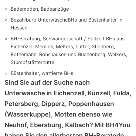
Bademoden, Badeanzüge
Bezahlbare UnterwäscheBHs und Büstenhalter in
Hessen
BH-Beratung, Schwangerschaft / Stillzeit BHs aus
Eichenzell Memlos, Melters, Lütter, Steinberg,
Rothemann, Rönshausen und Büchenberg, Welkers,
Stumpfstätterhütte
Büstenhalter, wattierte BHs
Sind Sie auf der Suche nach
Unterwäsche in Eichenzell, Künzell, Fulda,
Petersberg, Dipperz, Poppenhausen
(Wasserkuppe), Motten ebenso wie
Neuhof, Ebersburg, Kalbach? Mit BH4You
haben Sie den allerbesten BH-Beraterin