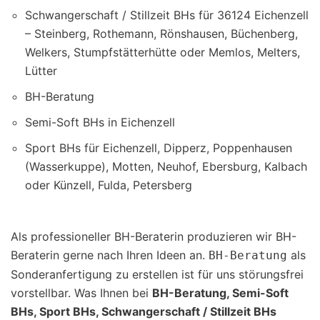
Schwangerschaft / Stillzeit BHs für 36124 Eichenzell
– Steinberg, Rothemann, Rönshausen, Büchenberg,
Welkers, Stumpfstätterhütte oder Memlos, Melters,
Lütter
BH-Beratung
Semi-Soft BHs in Eichenzell
Sport BHs für Eichenzell, Dipperz, Poppenhausen
(Wasserkuppe), Motten, Neuhof, Ebersburg, Kalbach
oder Künzell, Fulda, Petersberg
Als professioneller BH-Beraterin produzieren wir BH-
Beraterin gerne nach Ihren Ideen an.
als
BH-Beratung
Sonderanfertigung zu erstellen ist für uns störungsfrei
vorstellbar. Was Ihnen bei
BH-Beratung, Semi-Soft
BHs, Sport BHs, Schwangerschaft / Stillzeit BHs