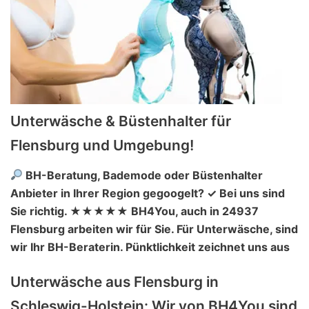
Unterwäsche & Büstenhalter für
Flensburg und Umgebung!
BH-Beratung, Bademode oder Büstenhalter
Anbieter in Ihrer Region gegoogelt? ✓ Bei uns sind
Sie richtig. ★★★★★ BH4You, auch in 24937
Flensburg arbeiten wir für Sie. Für Unterwäsche, sind
wir Ihr BH-Beraterin. Pünktlichkeit zeichnet uns aus
Unterwäsche aus Flensburg in
Schleswig-Holstein: Wir von BH4You sind