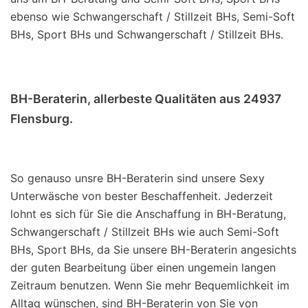
ebenso wie Schwangerschaft / Stillzeit BHs, Semi-Soft
BHs, Sport BHs und Schwangerschaft / Stillzeit BHs.
BH-Beraterin, allerbeste Qualitäten aus 24937
Flensburg.
So genauso unsre BH-Beraterin sind unsere Sexy
Unterwäsche von bester Beschaffenheit. Jederzeit
lohnt es sich für Sie die Anschaffung in BH-Beratung,
Schwangerschaft / Stillzeit BHs wie auch Semi-Soft
BHs, Sport BHs, da Sie unsere BH-Beraterin angesichts
der guten Bearbeitung über einen ungemein langen
Zeitraum benutzen. Wenn Sie mehr Bequemlichkeit im
Alltag wünschen, sind BH-Beraterin von Sie von