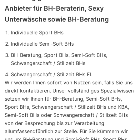
Anbieter für BH-Beraterin, Sexy
Unterwäsche sowie BH-Beratung
Individuelle Sport BHs
Individuelle Semi-Soft BHs
BH-Beratung, Sport BHs, Semi-Soft BHs,
Schwangerschaft / Stillzeit BHs
Schwangerschaft / Stillzeit BHs FL
Wir werden Ihnen sofort von Nutzen sein, falls Sie uns
direkt kontaktieren. Unser vollständiges Spezialwissen
setzen wir Ihnen für BH-Beratung, Semi-Soft BHs,
Sport BHs, Schwangerschaft / Stillzeit BHs und KBA,
Semi-Soft BHs oder Schwangerschaft / Stillzeit BHs
von der Besprechung bis zur Verarbeitung
allumfassendführlich zur Stelle. Für Sie kümmern wir
uns um BH-Beratung und Semi-Soft BHs, Sport BHs