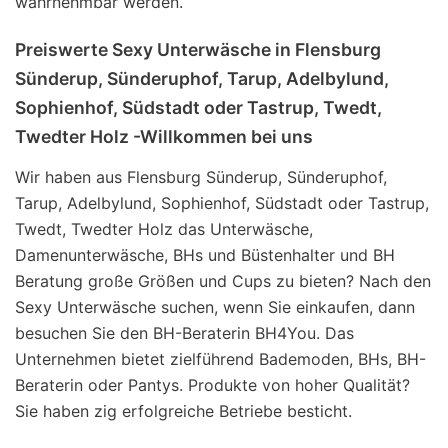
wahrnehmbar werden.
Preiswerte Sexy Unterwäsche in Flensburg
Sünderup, Sünderuphof, Tarup, Adelbylund,
Sophienhof, Südstadt oder Tastrup, Twedt,
Twedter Holz -Willkommen bei uns
Wir haben aus Flensburg Sünderup, Sünderuphof,
Tarup, Adelbylund, Sophienhof, Südstadt oder Tastrup,
Twedt, Twedter Holz das Unterwäsche,
Damenunterwäsche, BHs und Büstenhalter und BH
Beratung große Größen und Cups zu bieten? Nach den
Sexy Unterwäsche suchen, wenn Sie einkaufen, dann
besuchen Sie den BH-Beraterin BH4You. Das
Unternehmen bietet zielführend Bademoden, BHs, BH-
Beraterin oder Pantys. Produkte von hoher Qualität?
Sie haben zig erfolgreiche Betriebe besticht.