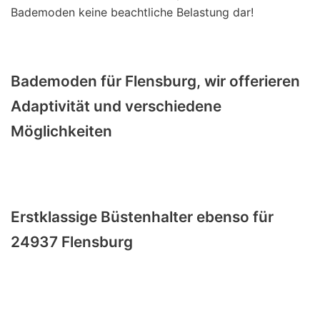
Bademoden keine beachtliche Belastung dar!
Bademoden für Flensburg, wir offerieren
Adaptivität und verschiedene
Möglichkeiten
Erstklassige Büstenhalter ebenso für
24937 Flensburg