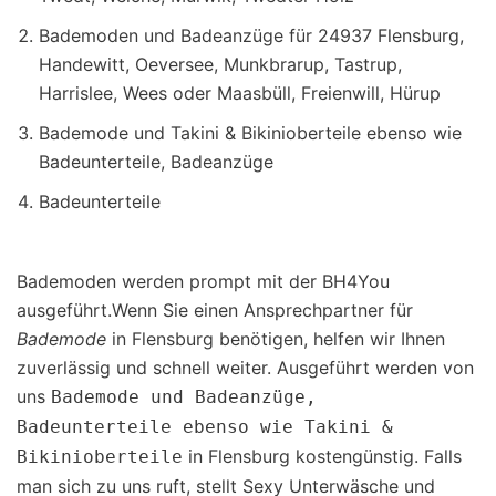
Bademoden und Badeanzüge für 24937 Flensburg,
Handewitt, Oeversee, Munkbrarup, Tastrup,
Harrislee, Wees oder Maasbüll, Freienwill, Hürup
Bademode und Takini & Bikinioberteile ebenso wie
Badeunterteile, Badeanzüge
Badeunterteile
Bademoden werden prompt mit der BH4You
ausgeführt.Wenn Sie einen Ansprechpartner für
Bademode
in Flensburg benötigen, helfen wir Ihnen
zuverlässig und schnell weiter. Ausgeführt werden von
uns
Bademode und Badeanzüge,
Badeunterteile ebenso wie Takini &
in Flensburg kostengünstig. Falls
Bikinioberteile
man sich zu uns ruft, stellt Sexy Unterwäsche und