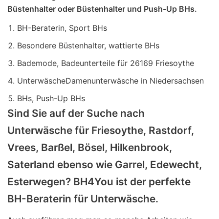
Büstenhalter oder Büstenhalter und Push-Up BHs.
BH-Beraterin, Sport BHs
Besondere Büstenhalter, wattierte BHs
Bademode, Badeunterteile für 26169 Friesoythe
UnterwäscheDamenunterwäsche in Niedersachsen
BHs, Push-Up BHs
Sind Sie auf der Suche nach
Unterwäsche für Friesoythe, Rastdorf,
Vrees, Barßel, Bösel, Hilkenbrook,
Saterland ebenso wie Garrel, Edewecht,
Esterwegen? BH4You ist der perfekte
BH-Beraterin für Unterwäsche.