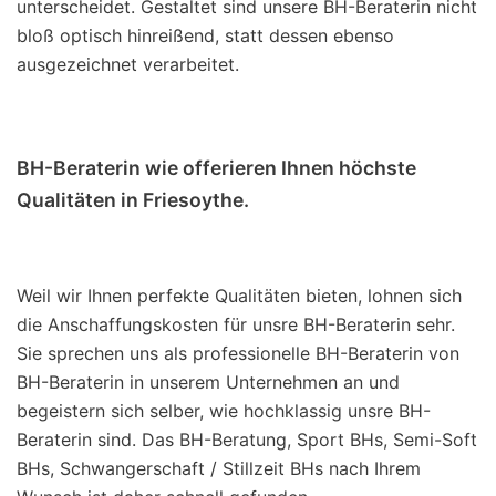
unterscheidet. Gestaltet sind unsere BH-Beraterin nicht
bloß optisch hinreißend, statt dessen ebenso
ausgezeichnet verarbeitet.
BH-Beraterin wie offerieren Ihnen höchste
Qualitäten in Friesoythe.
Weil wir Ihnen perfekte Qualitäten bieten, lohnen sich
die Anschaffungskosten für unsre BH-Beraterin sehr.
Sie sprechen uns als professionelle BH-Beraterin von
BH-Beraterin in unserem Unternehmen an und
begeistern sich selber, wie hochklassig unsre BH-
Beraterin sind. Das BH-Beratung, Sport BHs, Semi-Soft
BHs, Schwangerschaft / Stillzeit BHs nach Ihrem