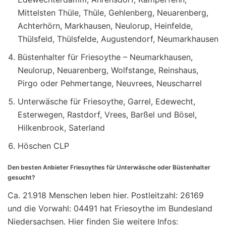
Mittelsten Thüle, Thüle, Gehlenberg, Neuarenberg,
Achterhörn, Markhausen, Neulorup, Heinfelde,
Thülsfeld, Thülsfelde, Augustendorf, Neumarkhausen
Büstenhalter für Friesoythe – Neumarkhausen,
Neulorup, Neuarenberg, Wolfstange, Reinshaus,
Pirgo oder Pehmertange, Neuvrees, Neuscharrel
Unterwäsche für Friesoythe, Garrel, Edewecht,
Esterwegen, Rastdorf, Vrees, Barßel und Bösel,
Hilkenbrook, Saterland
Höschen CLP
Den besten Anbieter Friesoythes für Unterwäsche oder Büstenhalter
gesucht?
Ca. 21.918 Menschen leben hier. Postleitzahl: 26169
und die Vorwahl: 04491 hat Friesoythe im Bundesland
Niedersachsen. Hier finden Sie weitere Infos: