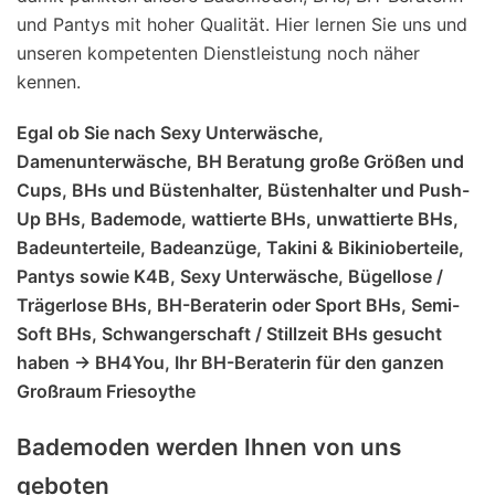
und Pantys mit hoher Qualität. Hier lernen Sie uns und
unseren kompetenten Dienstleistung noch näher
kennen.
Egal ob Sie nach Sexy Unterwäsche,
Damenunterwäsche, BH Beratung große Größen und
Cups, BHs und Büstenhalter, Büstenhalter und Push-
Up BHs, Bademode, wattierte BHs, unwattierte BHs,
Badeunterteile, Badeanzüge, Takini & Bikinioberteile,
Pantys sowie K4B, Sexy Unterwäsche, Bügellose /
Trägerlose BHs, BH-Beraterin oder Sport BHs, Semi-
Soft BHs, Schwangerschaft / Stillzeit BHs gesucht
haben -> BH4You, Ihr BH-Beraterin für den ganzen
Großraum Friesoythe
Bademoden werden Ihnen von uns
geboten