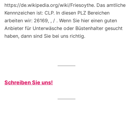
https://de.wikipedia.org/wiki/Friesoythe. Das amtliche
Kennnzeichen ist: CLP. In diesen PLZ Bereichen
arbeiten wir: 26169, , / . Wenn Sie hier einen guten
Anbieter für Unterwäsche oder Büstenhalter gesucht
haben, dann sind Sie bei uns richtig.
Schreiben Sie uns!
(c) by BH4You.de |
Impressum
|
Datenschutz
|
Kontakt