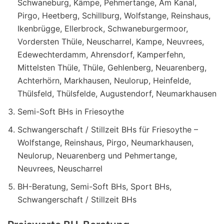
Schwaneburg, Kämpe, Pehmertange, Am Kanal,
Pirgo, Heetberg, Schillburg, Wolfstange, Reinshaus,
Ikenbrügge, Ellerbrock, Schwaneburgermoor,
Vordersten Thüle, Neuscharrel, Kampe, Neuvrees,
Edewechterdamm, Ahrensdorf, Kamperfehn,
Mittelsten Thüle, Thüle, Gehlenberg, Neuarenberg,
Achterhörn, Markhausen, Neulorup, Heinfelde,
Thülsfeld, Thülsfelde, Augustendorf, Neumarkhausen
Semi-Soft BHs in Friesoythe
Schwangerschaft / Stillzeit BHs für Friesoythe –
Wolfstange, Reinshaus, Pirgo, Neumarkhausen,
Neulorup, Neuarenberg und Pehmertange,
Neuvrees, Neuscharrel
BH-Beratung, Semi-Soft BHs, Sport BHs,
Schwangerschaft / Stillzeit BHs