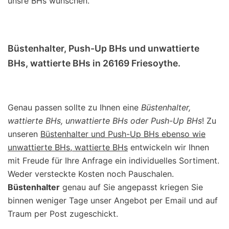
unsre BHs wünschen.
Büstenhalter, Push-Up BHs und unwattierte
BHs, wattierte BHs in 26169 Friesoythe.
Genau passen sollte zu Ihnen eine
Büstenhalter,
wattierte BHs, unwattierte BHs oder Push-Up BHs
! Zu
unseren
Büstenhalter und Push-Up BHs ebenso wie
unwattierte BHs, wattierte BHs
entwickeln wir Ihnen
mit Freude für Ihre Anfrage ein individuelles Sortiment.
Weder versteckte Kosten noch Pauschalen.
Büstenhalter
genau auf Sie angepasst kriegen Sie
binnen weniger Tage unser Angebot per Email und auf
Traum per Post zugeschickt.