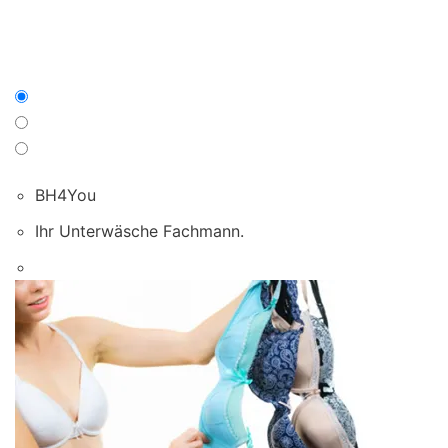
BH4You
Ihr Unterwäsche Fachmann.