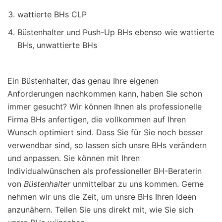
wattierte BHs CLP
Büstenhalter und Push-Up BHs ebenso wie wattierte
BHs, unwattierte BHs
Ein Büstenhalter, das genau Ihre eigenen
Anforderungen nachkommen kann, haben Sie schon
immer gesucht? Wir können Ihnen als professionelle
Firma BHs anfertigen, die vollkommen auf Ihren
Wunsch optimiert sind. Dass Sie für Sie noch besser
verwendbar sind, so lassen sich unsre BHs verändern
und anpassen. Sie können mit Ihren
Individualwünschen als professioneller BH-Beraterin
von
Büstenhalter
unmittelbar zu uns kommen. Gerne
nehmen wir uns die Zeit, um unsre BHs Ihren Ideen
anzunähern. Teilen Sie uns direkt mit, wie Sie sich