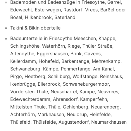
Bademoden und Badeanzüge in Friesoythe, Garrel,
Edewecht, Esterwegen, Rastdorf, Vrees, Barßel oder
Bösel, Hilkenbrook, Saterland
Takini & Bikinioberteile
Badeunterteile in Friesoythe Meeschen, Knappe,
Schlingshöhe, Waterhörn, Riege, Thüler Straße,
Altenoythe, Eggershausen, Brink, Cavens,
Kellerdamm, Hohefeld, Barkentange, Mehrenkamp,
Schwaneburg, Kämpe, Pehmertange, Am Kanal,
Pirgo, Heetberg, Schillburg, Wolfstange, Reinshaus,
Ikenbrügge, Ellerbrock, Schwaneburgermoor,
Vordersten Thüle, Neuscharrel, Kampe, Neuvrees,
Edewechterdamm, Ahrensdorf, Kamperfehn,
Mittelsten Thüle, Thüle, Gehlenberg, Neuarenberg,
Achterhörn, Markhausen, Neulorup, Heinfelde,
Thülsfeld, Thülsfelde, Augustendorf, Neumarkhausen