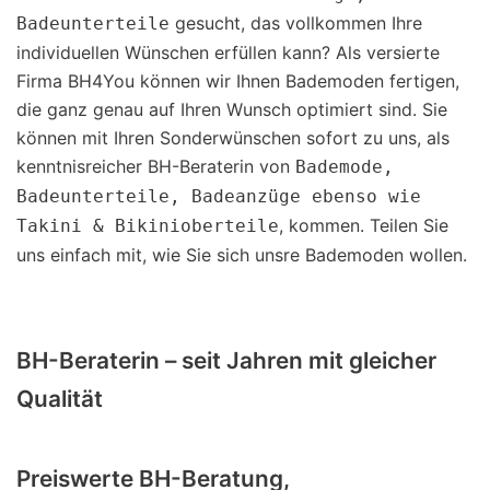
gesucht, das vollkommen Ihre
Badeunterteile
individuellen Wünschen erfüllen kann? Als versierte
Firma BH4You können wir Ihnen Bademoden fertigen,
die ganz genau auf Ihren Wunsch optimiert sind. Sie
können mit Ihren Sonderwünschen sofort zu uns, als
kenntnisreicher BH-Beraterin von
Bademode,
Badeunterteile, Badeanzüge ebenso wie
, kommen. Teilen Sie
Takini & Bikinioberteile
uns einfach mit, wie Sie sich unsre Bademoden wollen.
BH-Beraterin – seit Jahren mit gleicher
Qualität
Preiswerte BH-Beratung,