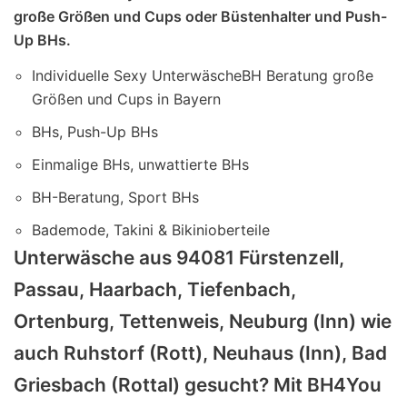
große Größen und Cups oder Büstenhalter und Push-
Up BHs.
Individuelle Sexy UnterwäscheBH Beratung große
Größen und Cups in Bayern
BHs, Push-Up BHs
Einmalige BHs, unwattierte BHs
BH-Beratung, Sport BHs
Bademode, Takini & Bikinioberteile
Unterwäsche aus 94081 Fürstenzell,
Passau, Haarbach, Tiefenbach,
Ortenburg, Tettenweis, Neuburg (Inn) wie
auch Ruhstorf (Rott), Neuhaus (Inn), Bad
Griesbach (Rottal) gesucht? Mit BH4You