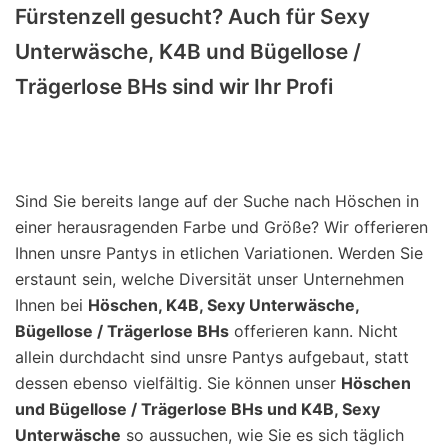
Fürstenzell gesucht? Auch für Sexy
Unterwäsche, K4B und Bügellose /
Trägerlose BHs sind wir Ihr Profi
Sind Sie bereits lange auf der Suche nach Höschen in
einer herausragenden Farbe und Größe? Wir offerieren
Ihnen unsre Pantys in etlichen Variationen. Werden Sie
erstaunt sein, welche Diversität unser Unternehmen
Ihnen bei
Höschen, K4B, Sexy Unterwäsche,
Bügellose / Trägerlose BHs
offerieren kann. Nicht
allein durchdacht sind unsre Pantys aufgebaut, statt
dessen ebenso vielfältig. Sie können unser
Höschen
und Bügellose / Trägerlose BHs und K4B, Sexy
Unterwäsche
so aussuchen, wie Sie es sich täglich