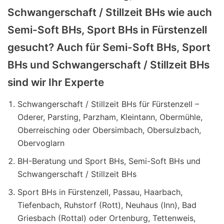
Schwangerschaft / Stillzeit BHs wie auch
Semi-Soft BHs, Sport BHs in Fürstenzell
gesucht? Auch für Semi-Soft BHs, Sport
BHs und Schwangerschaft / Stillzeit BHs
sind wir Ihr Experte
Schwangerschaft / Stillzeit BHs für Fürstenzell –
Oderer, Parsting, Parzham, Kleintann, Obermühle,
Oberreisching oder Obersimbach, Obersulzbach,
Obervoglarn
BH-Beratung und Sport BHs, Semi-Soft BHs und
Schwangerschaft / Stillzeit BHs
Sport BHs in Fürstenzell, Passau, Haarbach,
Tiefenbach, Ruhstorf (Rott), Neuhaus (Inn), Bad
Griesbach (Rottal) oder Ortenburg, Tettenweis,