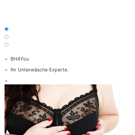
BH4You
Ihr Unterwäsche Experte.