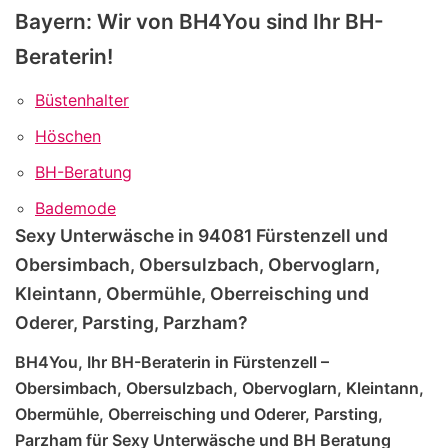
Bayern: Wir von BH4You sind Ihr BH-
Beraterin!
Büstenhalter
Höschen
BH-Beratung
Bademode
Sexy Unterwäsche in 94081 Fürstenzell und
Obersimbach, Obersulzbach, Obervoglarn,
Kleintann, Obermühle, Oberreisching und
Oderer, Parsting, Parzham?
BH4You, Ihr BH-Beraterin in Fürstenzell –
Obersimbach, Obersulzbach, Obervoglarn, Kleintann,
Obermühle, Oberreisching und Oderer, Parsting,
Parzham für Sexy Unterwäsche und BH Beratung