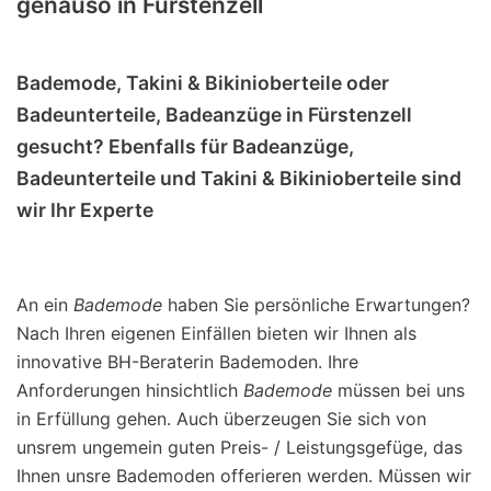
genauso in Fürstenzell
Bademode, Takini & Bikinioberteile oder
Badeunterteile, Badeanzüge in Fürstenzell
gesucht? Ebenfalls für Badeanzüge,
Badeunterteile und Takini & Bikinioberteile sind
wir Ihr Experte
An ein
Bademode
haben Sie persönliche Erwartungen?
Nach Ihren eigenen Einfällen bieten wir Ihnen als
innovative BH-Beraterin Bademoden. Ihre
Anforderungen hinsichtlich
Bademode
müssen bei uns
in Erfüllung gehen. Auch überzeugen Sie sich von
unsrem ungemein guten Preis- / Leistungsgefüge, das
Ihnen unsre Bademoden offerieren werden. Müssen wir