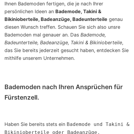
Ihnen Bademoden fertigen, die je nach Ihrer
persönlichen Ideen an
Bademode, Takini &
Bikinioberteile, Badeanzüge, Badeunterteile
genau
diesen Wunsch treffen. Schauen Sie sich also unsre
Bademoden mal genauer an. Das
Bademode,
Badeunterteile, Badeanzüge, Takini & Bikinioberteile
,
das Sie bereits jederzeit gesucht haben, entdecken Sie
mithilfe unserem Unternehmen.
Bademoden nach Ihren Ansprüchen für
Fürstenzell.
Haben Sie bereits stets ein
Bademode und Takini &
Bikinioberteile oder Badeanzüge,