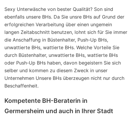
Sexy Unterwäsche von bester Qualität? Son sind
ebenfalls unsere BHs. Da Sie unsre BHs auf Grund der
erfolgreichen Verarbeitung über einen ungemein
langen Zeitabschnitt benutzen, lohnt sich für Sie immer
die Anschaffung in Büstenhalter, Push-Up BHs,
unwattierte BHs, wattierte BHs. Welche Vorteile Sie
durch Büstenhalter, unwattierte BHs, wattierte BHs
oder Push-Up BHs haben, davon begeistern Sie sich
selber und kommen zu diesem Zweck in unser
Unternehmen Unsere BHs überzeugen nicht nur durch
Beschaffenheit.
Kompetente BH-Beraterin in
Germersheim und auch in Ihrer Stadt