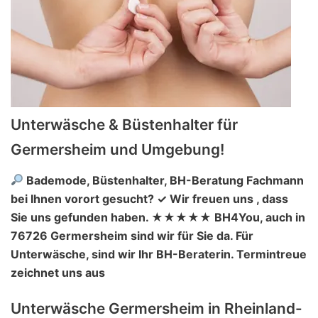
Unterwäsche & Büstenhalter für
Germersheim und Umgebung!
Bademode, Büstenhalter, BH-Beratung Fachmann
bei Ihnen vorort gesucht? ✓ Wir freuen uns , dass
Sie uns gefunden haben. ★★★★★ BH4You, auch in
76726 Germersheim sind wir für Sie da. Für
Unterwäsche, sind wir Ihr BH-Beraterin. Termintreue
zeichnet uns aus
Unterwäsche Germersheim in Rheinland-