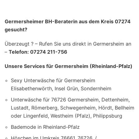
Germersheimer BH-Beraterin aus dem Kreis 07274
gesucht?
Überzeugt ? – Rufen Sie uns direkt in Germersheim an
–
Telefon: 07274 211-756
Unsere Services für Germersheim (Rheinland-Pfalz)
Sexy Unterwäsche für Germersheim
Elisabethenwörth, Insel Grün, Sondernheim
Unterwäsche für 76726 Germersheim, Dettenheim,
Lustadt, Römerberg, Schwegenheim, Hördt, Bellheim
oder Lingenfeld, Westheim (Pfalz), Philippsburg
Bademode in Rheinland-Pfalz
Höschen im Umkreis 76661, 76726, /