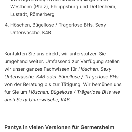
Westheim (Pfalz), Philippsburg und Dettenheim,
Lustadt, Römerberg
Höschen, Bügellose / Trägerlose BHs, Sexy
Unterwäsche, K4B
Kontakten Sie uns direkt, wir unterstützen Sie
umgehend weiter. Umfassend zur Verfügung stellen
wir unser ganzes Fachwissen für
Höschen, Sexy
Unterwäsche, K4B oder Bügellose / Trägerlose BHs
von der Beratung bis zur Tätigung. Wir bemühen uns
für Sie um
Höschen, Bügellose / Trägerlose BHs wie
auch Sexy Unterwäsche, K4B
.
Pantys in vielen Versionen für Germersheim