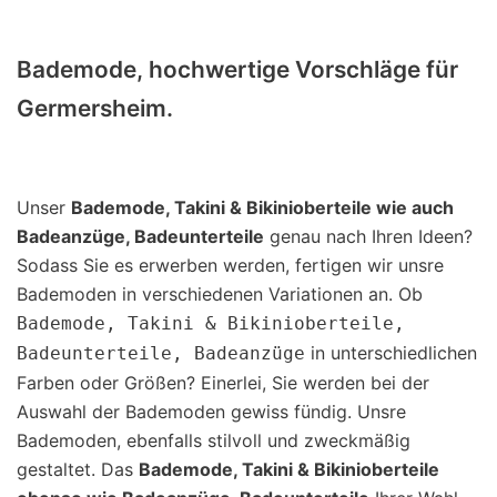
Bademode, hochwertige Vorschläge für
Germersheim.
Unser
Bademode, Takini & Bikinioberteile wie auch
Badeanzüge, Badeunterteile
genau nach Ihren Ideen?
Sodass Sie es erwerben werden, fertigen wir unsre
Bademoden in verschiedenen Variationen an. Ob
Bademode, Takini & Bikinioberteile,
in unterschiedlichen
Badeunterteile, Badeanzüge
Farben oder Größen? Einerlei, Sie werden bei der
Auswahl der Bademoden gewiss fündig. Unsre
Bademoden, ebenfalls stilvoll und zweckmäßig
gestaltet. Das
Bademode, Takini & Bikinioberteile