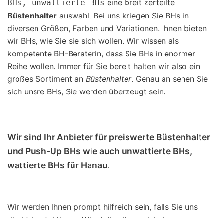
eine breit zerteilte
BHs, unwattierte BHs
Büstenhalter
auswahl. Bei uns kriegen Sie BHs in
diversen Größen, Farben und Variationen. Ihnen bieten
wir BHs, wie Sie sie sich wollen. Wir wissen als
kompetente BH-Beraterin, dass Sie BHs in enormer
Reihe wollen. Immer für Sie bereit halten wir also ein
großes Sortiment an
Büstenhalter
. Genau an sehen Sie
sich unsre BHs, Sie werden überzeugt sein.
Wir sind Ihr Anbieter für preiswerte Büstenhalter
und Push-Up BHs wie auch unwattierte BHs,
wattierte BHs für Hanau.
Wir werden Ihnen prompt hilfreich sein, falls Sie uns