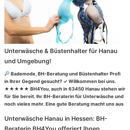
Unterwäsche & Büstenhalter für Hanau
und Umgebung!
Bademode, BH-Beratung und Büstenhalter Profi
in Ihrer Gegend gesucht? ✓ Willkommen bei uns.
★★★★★ BH4You, auch in 63450 Hanau stehen wir
für Sie bereit. Ihr BH-Beraterin für Unterwäsche und
noch vieles mehr. Eine gute Beratung macht uns aus
Unterwäsche Hanau in Hessen: BH-
Beraterin BH4You offeriert Ihnen