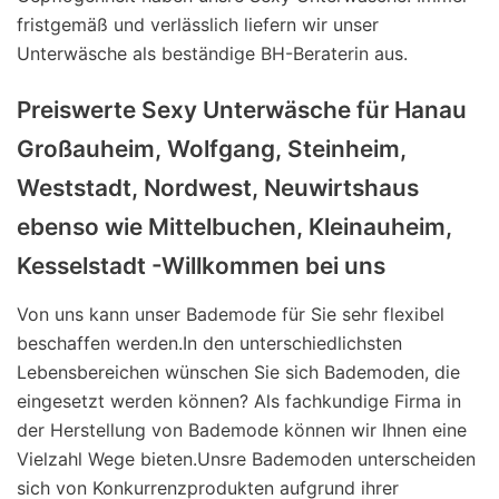
fristgemäß und verlässlich liefern wir unser
Unterwäsche als beständige BH-Beraterin aus.
Preiswerte Sexy Unterwäsche für Hanau
Großauheim, Wolfgang, Steinheim,
Weststadt, Nordwest, Neuwirtshaus
ebenso wie Mittelbuchen, Kleinauheim,
Kesselstadt -Willkommen bei uns
Von uns kann unser Bademode für Sie sehr flexibel
beschaffen werden.In den unterschiedlichsten
Lebensbereichen wünschen Sie sich Bademoden, die
eingesetzt werden können? Als fachkundige Firma in
der Herstellung von Bademode können wir Ihnen eine
Vielzahl Wege bieten.Unsre Bademoden unterscheiden
sich von Konkurrenzprodukten aufgrund ihrer