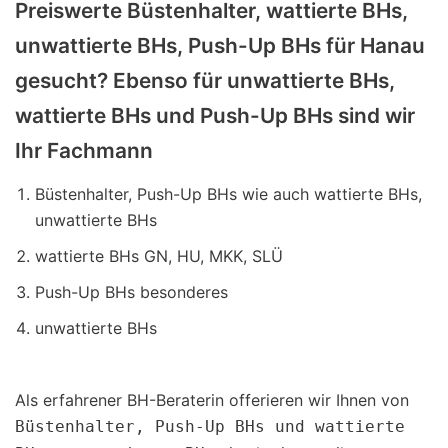
Preiswerte Büstenhalter, wattierte BHs,
unwattierte BHs, Push-Up BHs für Hanau
gesucht? Ebenso für unwattierte BHs,
wattierte BHs und Push-Up BHs sind wir
Ihr Fachmann
Büstenhalter, Push-Up BHs wie auch wattierte BHs,
unwattierte BHs
wattierte BHs GN, HU, MKK, SLÜ
Push-Up BHs besonderes
unwattierte BHs
Als erfahrener BH-Beraterin offerieren wir Ihnen von
Büstenhalter, Push-Up BHs und wattierte