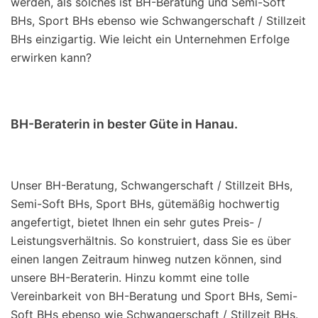
werden, als solches ist BH-Beratung und Semi-Soft
BHs, Sport BHs ebenso wie Schwangerschaft / Stillzeit
BHs einzigartig. Wie leicht ein Unternehmen Erfolge
erwirken kann?
BH-Beraterin in bester Güte in Hanau.
Unser BH-Beratung, Schwangerschaft / Stillzeit BHs,
Semi-Soft BHs, Sport BHs, gütemäßig hochwertig
angefertigt, bietet Ihnen ein sehr gutes Preis- /
Leistungsverhältnis. So konstruiert, dass Sie es über
einen langen Zeitraum hinweg nutzen können, sind
unsere BH-Beraterin. Hinzu kommt eine tolle
Vereinbarkeit von BH-Beratung und Sport BHs, Semi-
Soft BHs ebenso wie Schwangerschaft / Stillzeit BHs.