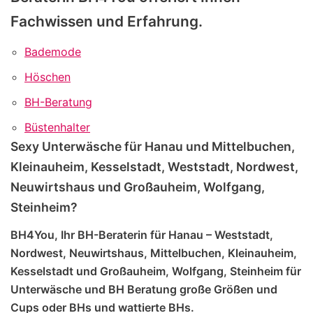
Fachwissen und Erfahrung.
Bademode
Höschen
BH-Beratung
Büstenhalter
Sexy Unterwäsche für Hanau und Mittelbuchen,
Kleinauheim, Kesselstadt, Weststadt, Nordwest,
Neuwirtshaus und Großauheim, Wolfgang,
Steinheim?
BH4You, Ihr BH-Beraterin für Hanau – Weststadt,
Nordwest, Neuwirtshaus, Mittelbuchen, Kleinauheim,
Kesselstadt und Großauheim, Wolfgang, Steinheim für
Unterwäsche und BH Beratung große Größen und
Cups oder BHs und wattierte BHs.