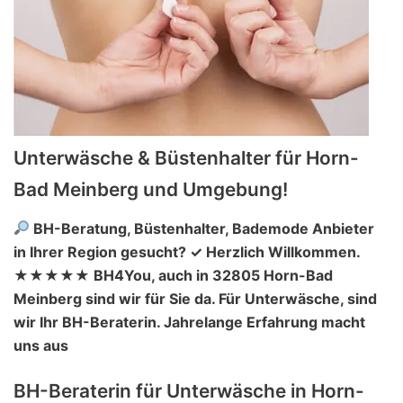
Unterwäsche & Büstenhalter für Horn-
Bad Meinberg und Umgebung!
BH-Beratung, Büstenhalter, Bademode Anbieter
in Ihrer Region gesucht? ✓ Herzlich Willkommen.
★★★★★ BH4You, auch in 32805 Horn-Bad
Meinberg sind wir für Sie da. Für Unterwäsche, sind
wir Ihr BH-Beraterin. Jahrelange Erfahrung macht
uns aus
BH-Beraterin für Unterwäsche in Horn-