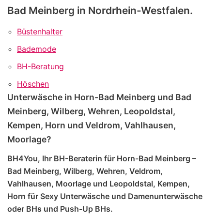
Bad Meinberg in Nordrhein-Westfalen.
Büstenhalter
Bademode
BH-Beratung
Höschen
Unterwäsche in Horn-Bad Meinberg und Bad
Meinberg, Wilberg, Wehren, Leopoldstal,
Kempen, Horn und Veldrom, Vahlhausen,
Moorlage?
BH4You, Ihr BH-Beraterin für Horn-Bad Meinberg –
Bad Meinberg, Wilberg, Wehren, Veldrom,
Vahlhausen, Moorlage und Leopoldstal, Kempen,
Horn für Sexy Unterwäsche und Damenunterwäsche
oder BHs und Push-Up BHs.