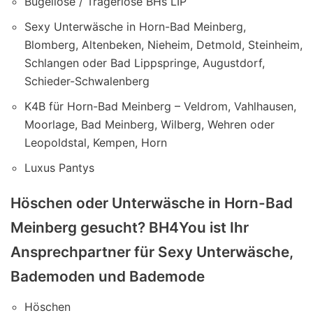
Bügellose / Trägerlose BHs LIP
Sexy Unterwäsche in Horn-Bad Meinberg,
Blomberg, Altenbeken, Nieheim, Detmold, Steinheim,
Schlangen oder Bad Lippspringe, Augustdorf,
Schieder-Schwalenberg
K4B für Horn-Bad Meinberg – Veldrom, Vahlhausen,
Moorlage, Bad Meinberg, Wilberg, Wehren oder
Leopoldstal, Kempen, Horn
Luxus Pantys
Höschen oder Unterwäsche in Horn-Bad
Meinberg gesucht? BH4You ist Ihr
Ansprechpartner für Sexy Unterwäsche,
Bademoden und Bademode
Höschen