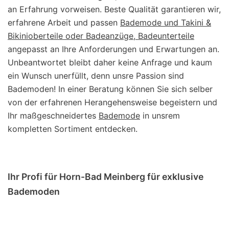
an Erfahrung vorweisen. Beste Qualität garantieren wir,
erfahrene Arbeit und passen
Bademode und Takini &
Bikinioberteile oder Badeanzüge, Badeunterteile
angepasst an Ihre Anforderungen und Erwartungen an.
Unbeantwortet bleibt daher keine Anfrage und kaum
ein Wunsch unerfüllt, denn unsre Passion sind
Bademoden! In einer Beratung können Sie sich selber
von der erfahrenen Herangehensweise begeistern und
Ihr maßgeschneidertes
Bademode
in unsrem
kompletten Sortiment entdecken.
Ihr Profi für Horn-Bad Meinberg für exklusive
Bademoden