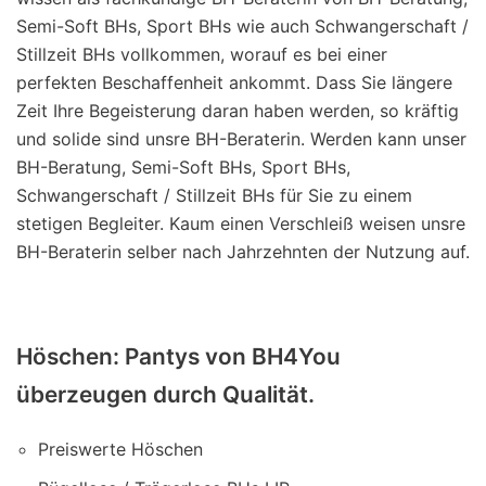
Semi-Soft BHs, Sport BHs wie auch Schwangerschaft /
Stillzeit BHs vollkommen, worauf es bei einer
perfekten Beschaffenheit ankommt. Dass Sie längere
Zeit Ihre Begeisterung daran haben werden, so kräftig
und solide sind unsre BH-Beraterin. Werden kann unser
BH-Beratung, Semi-Soft BHs, Sport BHs,
Schwangerschaft / Stillzeit BHs für Sie zu einem
stetigen Begleiter. Kaum einen Verschleiß weisen unsre
BH-Beraterin selber nach Jahrzehnten der Nutzung auf.
Höschen: Pantys von BH4You
überzeugen durch Qualität.
Preiswerte Höschen