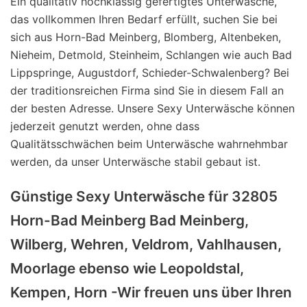
Ein qualitativ hochklassig gefertigtes Unterwäsche,
das vollkommen Ihren Bedarf erfüllt, suchen Sie bei
sich aus Horn-Bad Meinberg, Blomberg, Altenbeken,
Nieheim, Detmold, Steinheim, Schlangen wie auch Bad
Lippspringe, Augustdorf, Schieder-Schwalenberg? Bei
der traditionsreichen Firma sind Sie in diesem Fall an
der besten Adresse. Unsere Sexy Unterwäsche können
jederzeit genutzt werden, ohne dass
Qualitätsschwächen beim Unterwäsche wahrnehmbar
werden, da unser Unterwäsche stabil gebaut ist.
Günstige Sexy Unterwäsche für 32805
Horn-Bad Meinberg Bad Meinberg,
Wilberg, Wehren, Veldrom, Vahlhausen,
Moorlage ebenso wie Leopoldstal,
Kempen, Horn -Wir freuen uns über Ihren