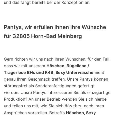
und das fängt bereits bei der Konzeption an.
Pantys, wir erfüllen Ihnen Ihre Wünsche
für 32805 Horn-Bad Meinberg
Gern richten wir uns nach Ihren Wünschen, für den Fall,
dass wir mit unserem
Höschen, Bügellose /
Trägerlose BHs und K4B, Sexy Unterwäsche
nicht
genau Ihren Geschmack treffen. Unsre Pantys können
störungsfrei als Sonderanfertigungen gefertigt
werden. Unsre Pantys interessieren Sie als einzigartige
Produktion? An unser Betrieb wenden Sie sich hierbei
und teilen uns mit, wie Sie sich
nach Ihren
Höschen
Ansprüchen vorstellen. Betreffs
Höschen, Sexy