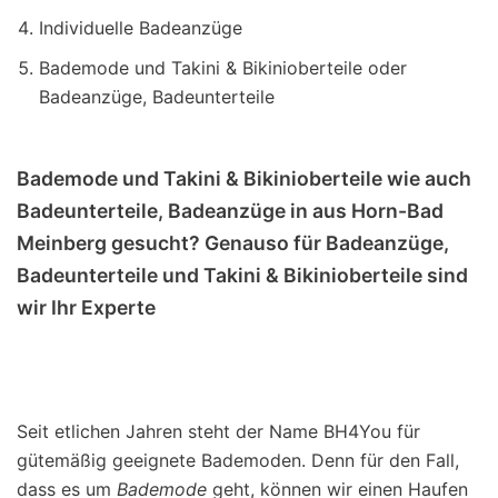
Individuelle Badeanzüge
Bademode und Takini & Bikinioberteile oder
Badeanzüge, Badeunterteile
Bademode und Takini & Bikinioberteile wie auch
Badeunterteile, Badeanzüge in aus Horn-Bad
Meinberg gesucht? Genauso für Badeanzüge,
Badeunterteile und Takini & Bikinioberteile sind
wir Ihr Experte
Seit etlichen Jahren steht der Name BH4You für
gütemäßig geeignete Bademoden. Denn für den Fall,
dass es um
Bademode
geht, können wir einen Haufen