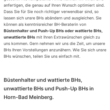
anfertigen, die genau auf Ihren Wunsch optimiert sind.
Dass Sie für Sie noch richtiger verwendbar sind, so
lassen sich unsre BHs abändern und ausgleichen. Sie
können als kenntnisreicher BH-Beraterin von
Büstenhalter und Push-Up BHs oder wattierte BHs,
unwattierte BHs
mit Ihren Extrawünschen gleich zu
uns kommen. Gern nehmen wir uns die Zeit, um unsere
BHs Ihren Vorstellungen anzunähern. Wie Sie sich unsre
BHs wünschen, teilen Sie uns einfach mit.
Büstenhalter und wattierte BHs,
unwattierte BHs und Push-Up BHs in
Horn-Bad Meinberg.