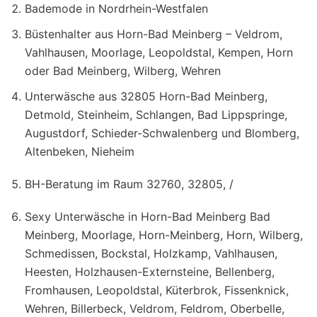
Bademode in Nordrhein-Westfalen
Büstenhalter aus Horn-Bad Meinberg – Veldrom,
Vahlhausen, Moorlage, Leopoldstal, Kempen, Horn
oder Bad Meinberg, Wilberg, Wehren
Unterwäsche aus 32805 Horn-Bad Meinberg,
Detmold, Steinheim, Schlangen, Bad Lippspringe,
Augustdorf, Schieder-Schwalenberg und Blomberg,
Altenbeken, Nieheim
BH-Beratung im Raum 32760, 32805, /
Sexy Unterwäsche in Horn-Bad Meinberg Bad
Meinberg, Moorlage, Horn-Meinberg, Horn, Wilberg,
Schmedissen, Bockstal, Holzkamp, Vahlhausen,
Heesten, Holzhausen-Externsteine, Bellenberg,
Fromhausen, Leopoldstal, Küterbrok, Fissenknick,
Wehren, Billerbeck, Veldrom, Feldrom, Oberbelle,