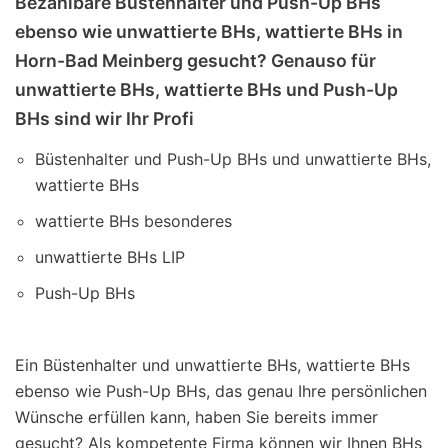
Bezahlbare Büstenhalter und Push-Up BHs
ebenso wie unwattierte BHs, wattierte BHs in
Horn-Bad Meinberg gesucht? Genauso für
unwattierte BHs, wattierte BHs und Push-Up
BHs sind wir Ihr Profi
Büstenhalter und Push-Up BHs und unwattierte BHs,
wattierte BHs
wattierte BHs besonderes
unwattierte BHs LIP
Push-Up BHs
Ein Büstenhalter und unwattierte BHs, wattierte BHs
ebenso wie Push-Up BHs, das genau Ihre persönlichen
Wünsche erfüllen kann, haben Sie bereits immer
gesucht? Als kompetente Firma können wir Ihnen BHs