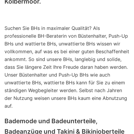
Kolbermoor.
Suchen Sie BHs in maximaler Qualität? Als
professionelle BH-Beraterin von Büstenhalter, Push-Up
BHs und wattierte BHs, unwattierte BHs wissen wir
vollkommen, auf was es bei einer guten Beschaffenheit
ankommt. So sind unsere BHs, langlebig und solide,
dass Sie längere Zeit Ihre Freude daran haben werden.
Unser Büstenhalter und Push-Up BHs wie auch
unwattierte BHs, wattierte BHs kann für Sie zu einem
ständigen Wegbegleiter werden. Selbst nach Jahren
der Nutzung weisen unsere BHs kaum eine Abnutzung
auf.
Bademode und Badeunterteile,
Badeanzüge und Takini & Bikinioberteile