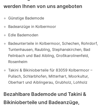
werden Ihnen von uns angeboten
Günstige Bademode
Badeanzüge in Kolbermoor
Edle Bademoden
Badeunterteile in Kolbermoor, Schechen, Rohrdorf,
Tuntenhausen, Raubling, Stephanskirchen, Bad
Feilnbach und Bad Aibling, Großkarolinenfeld,
Rosenheim
Takini & Bikinioberteile für 83059 Kolbermoor –
Pullach, Schlarbhofen, Mitterhart, Moorkultur,
Oberhart und Aiblingerau, Grubholz, Lohholz
Bezahlbare Bademode und Takini &
Bikinioberteile und Badeanzüge,