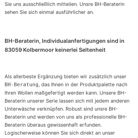
Sie uns ausschließlich mitteilen. Unsre BH-Beraterin
sehen Sie sich einmal ausführlicher an.
BH-Beraterin, Individualanfertigungen sind in
83059 Kolbermoor keinerlei Seltenheit
Als allerbeste Ergänzung bieten wir zusätzlich unser
, das Ihnen in der Produktpalette nach
BH-Beratung
Ihren Wollen maßgefertigt werden kann. Unsere BH-
Beraterin unserer Serie lassen sich mit jedem anderen
Unterwäsche verknüpfen. Robust sind unsre BH-
Beraterin und werden von uns als professionelle BH-
Beraterin überaus gewissenhaft erfunden.
Logischerweise können Sie sich direkt an unser