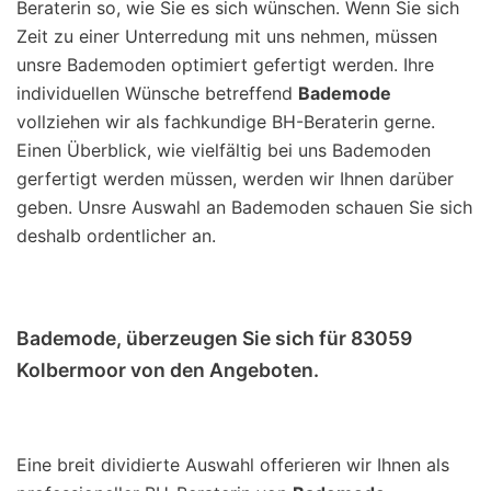
Beraterin so, wie Sie es sich wünschen. Wenn Sie sich
Zeit zu einer Unterredung mit uns nehmen, müssen
unsre Bademoden optimiert gefertigt werden. Ihre
individuellen Wünsche betreffend
Bademode
vollziehen wir als fachkundige BH-Beraterin gerne.
Einen Überblick, wie vielfältig bei uns Bademoden
gerfertigt werden müssen, werden wir Ihnen darüber
geben. Unsre Auswahl an Bademoden schauen Sie sich
deshalb ordentlicher an.
Bademode, überzeugen Sie sich für 83059
Kolbermoor von den Angeboten.
Eine breit dividierte Auswahl offerieren wir Ihnen als