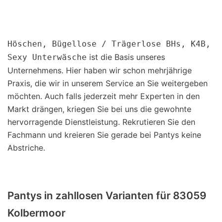
Höschen, Bügellose / Trägerlose BHs, K4B,
ist die Basis unseres
Sexy Unterwäsche
Unternehmens. Hier haben wir schon mehrjährige
Praxis, die wir in unserem Service an Sie weitergeben
möchten. Auch falls jederzeit mehr Experten in den
Markt drängen, kriegen Sie bei uns die gewohnte
hervorragende Dienstleistung. Rekrutieren Sie den
Fachmann und kreieren Sie gerade bei Pantys keine
Abstriche.
Pantys in zahllosen Varianten für 83059
Kolbermoor