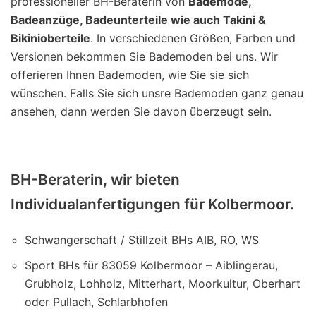
professioneller BH-Beraterin von
Bademode,
Badeanzüge, Badeunterteile wie auch Takini &
Bikinioberteile
. In verschiedenen Größen, Farben und
Versionen bekommen Sie Bademoden bei uns. Wir
offerieren Ihnen Bademoden, wie Sie sie sich
wünschen. Falls Sie sich unsre Bademoden ganz genau
ansehen, dann werden Sie davon überzeugt sein.
BH-Beraterin, wir bieten
Individualanfertigungen für Kolbermoor.
Schwangerschaft / Stillzeit BHs AIB, RO, WS
Sport BHs für 83059 Kolbermoor – Aiblingerau,
Grubholz, Lohholz, Mitterhart, Moorkultur, Oberhart
oder Pullach, Schlarbhofen