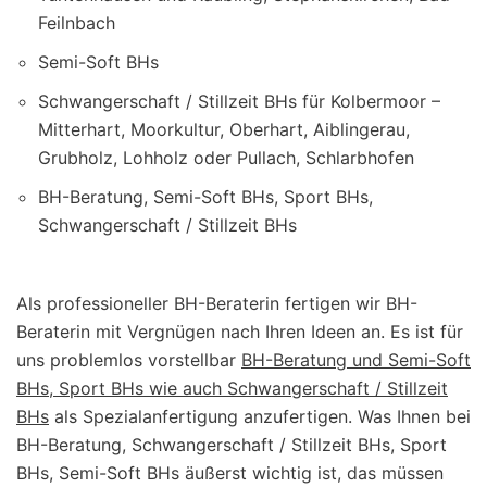
Feilnbach
Semi-Soft BHs
Schwangerschaft / Stillzeit BHs für Kolbermoor –
Mitterhart, Moorkultur, Oberhart, Aiblingerau,
Grubholz, Lohholz oder Pullach, Schlarbhofen
BH-Beratung, Semi-Soft BHs, Sport BHs,
Schwangerschaft / Stillzeit BHs
Als professioneller BH-Beraterin fertigen wir BH-
Beraterin mit Vergnügen nach Ihren Ideen an. Es ist für
uns problemlos vorstellbar
BH-Beratung und Semi-Soft
BHs, Sport BHs wie auch Schwangerschaft / Stillzeit
BHs
als Spezialanfertigung anzufertigen. Was Ihnen bei
BH-Beratung, Schwangerschaft / Stillzeit BHs, Sport
BHs, Semi-Soft BHs äußerst wichtig ist, das müssen