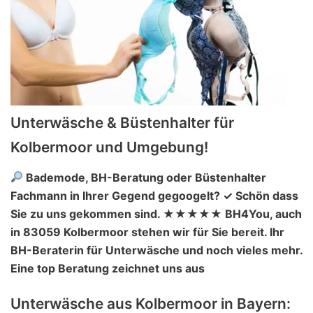
Unterwäsche & Büstenhalter für
Kolbermoor und Umgebung!
Bademode, BH-Beratung oder Büstenhalter
Fachmann in Ihrer Gegend gegoogelt? ✓ Schön dass
Sie zu uns gekommen sind. ★★★★★ BH4You, auch
in 83059 Kolbermoor stehen wir für Sie bereit. Ihr
BH-Beraterin für Unterwäsche und noch vieles mehr.
Eine top Beratung zeichnet uns aus
Unterwäsche aus Kolbermoor in Bayern: