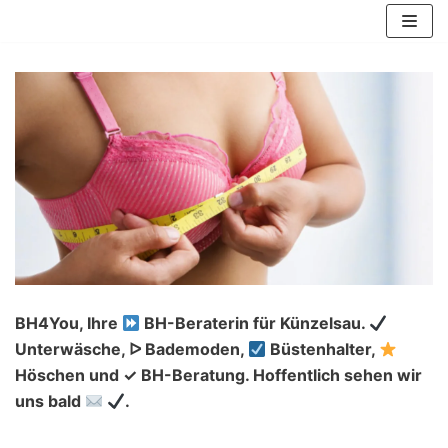
Zum
Inhalt
springen
BH4You, Ihre
BH-Beraterin für Künzelsau.
Unterwäsche, ᐅ Bademoden,
Büstenhalter,
Höschen und ✓ BH-Beratung. Hoffentlich sehen wir
uns bald
.