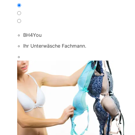
BH4You
Ihr Unterwäsche Fachmann.