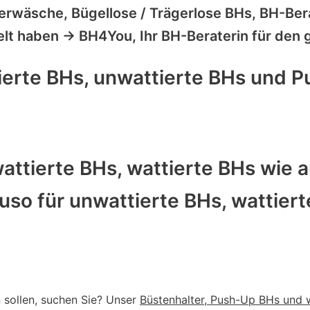
rwäsche, Bügellose / Trägerlose BHs, BH-Ber
elt haben -> BH4You, Ihr BH-Beraterin für de
tierte BHs, unwattierte BHs und 
wattierte BHs, wattierte BHs wie
so für unwattierte BHs, wattier
 sollen, suchen Sie? Unser
Büstenhalter, Push-Up BHs und w