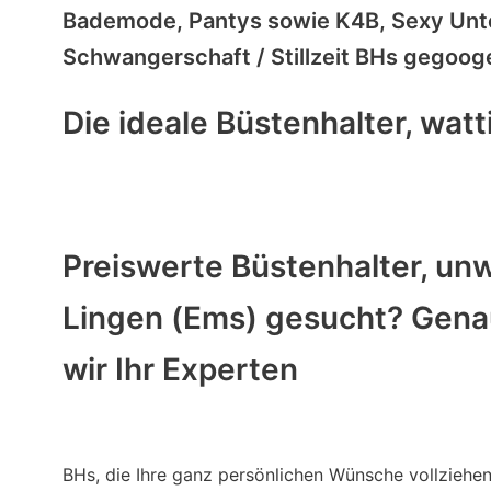
Bademode, Pantys sowie K4B, Sexy Unte
Schwangerschaft / Stillzeit BHs gegoog
Die ideale Büstenhalter, wat
Preiswerte Büstenhalter, un
Lingen (Ems) gesucht? Genau
wir Ihr Experten
BHs, die Ihre ganz persönlichen Wünsche vollziehen