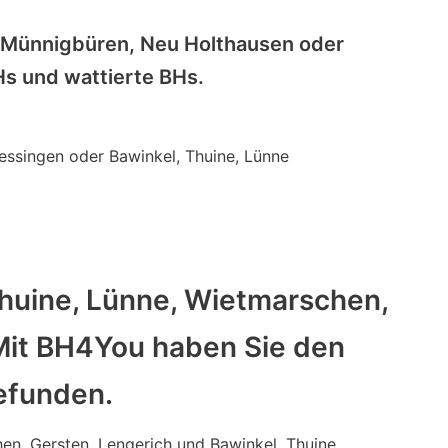
, Münnigbüren, Neu Holthausen oder
s und wattierte BHs.
essingen oder Bawinkel, Thuine, Lünne
Thuine, Lünne, Wietmarschen,
Mit BH4You haben Sie den
efunden.
n, Gersten, Lengerich und Bawinkel, Thuine,