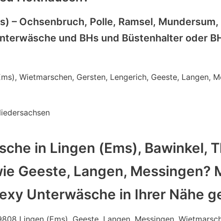
ms) – Ochsenbruch, Polle, Ramsel, Mundersum
Unterwäsche und BHs und Büstenhalter oder BH
Ems), Wietmarschen, Gersten, Lengerich, Geeste, Langen, M
Niedersachsen
che in Lingen (Ems), Bawinkel, 
wie Geeste, Langen, Messingen? 
Sexy Unterwäsche in Ihrer Nähe g
9808 Lingen (Ems), Geeste, Langen, Messingen, Wietmarsche