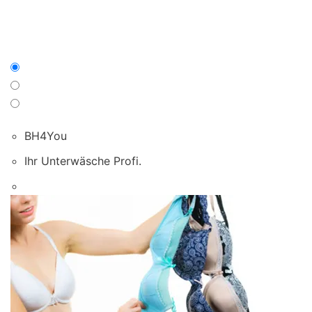
BH4You
Ihr Unterwäsche Profi.