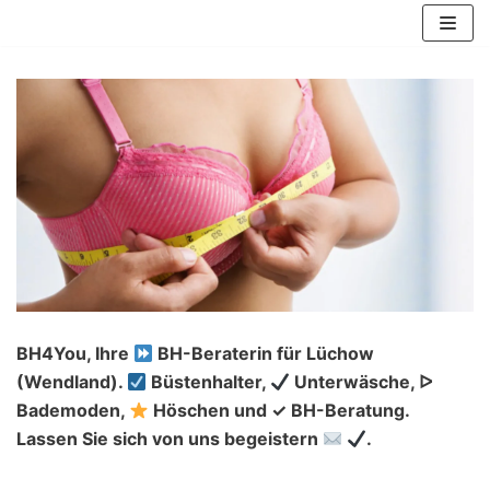
Zum
Inhalt
springen
BH4You, Ihre
BH-Beraterin für Lüchow
(Wendland).
Büstenhalter,
Unterwäsche, ᐅ
Bademoden,
Höschen und ✓ BH-Beratung.
Lassen Sie sich von uns begeistern
.