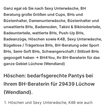
Ganz egal ob Sie nach Sexy Unterwäsche, BH
Beratung große Größen und Cups, BHs und
Büstenhalter, Damenunterwäsche, Büstenhalter und
unwattierte BHs, Bademoden, Takini & Bikinioberteile,
Badeunterteile, wattierte BHs, Push-Up BHs,
Badeanzüge, Höschen sowie K4B, Sexy Unterwäsche,
Bügellose / Trägerlose BHs, BH-Beratung oder Sport
BHs, Semi-Soft BHs, Schwangerschaft / Stillzeit BHs
gegoogelt haben -> BH4You, Ihr BH-Beraterin für das
ganze Gebiet Lüchow (Wendland)
Höschen: bedarfsgerechte Pantys bei
Ihrem BH-Beraterin für 29439 Lüchow
(Wendland).
Höschen und Sexy Unterwäsche, K4B wie auch