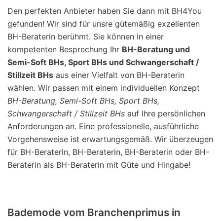
Den perfekten Anbieter haben Sie dann mit BH4You
gefunden! Wir sind für unsre gütemäßig exzellenten
BH-Beraterin berühmt. Sie können in einer
kompetenten Besprechung Ihr
BH-Beratung und
Semi-Soft BHs, Sport BHs und Schwangerschaft /
Stillzeit BHs
aus einer Vielfalt von BH-Beraterin
wählen. Wir passen mit einem individuellen Konzept
BH-Beratung, Semi-Soft BHs, Sport BHs,
Schwangerschaft / Stillzeit BHs
auf Ihre persönlichen
Anforderungen an. Eine professionelle, ausführliche
Vorgehensweise ist erwartungsgemäß. Wir überzeugen
für BH-Beraterin, BH-Beraterin, BH-Beraterin oder BH-
Beraterin als BH-Beraterin mit Güte und Hingabe!
Bademode vom Branchenprimus in