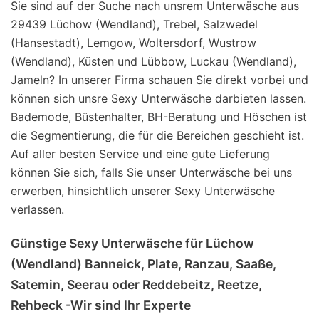
Sie sind auf der Suche nach unsrem Unterwäsche aus
29439 Lüchow (Wendland), Trebel, Salzwedel
(Hansestadt), Lemgow, Woltersdorf, Wustrow
(Wendland), Küsten und Lübbow, Luckau (Wendland),
Jameln? In unserer Firma schauen Sie direkt vorbei und
können sich unsre Sexy Unterwäsche darbieten lassen.
Bademode, Büstenhalter, BH-Beratung und Höschen ist
die Segmentierung, die für die Bereichen geschieht ist.
Auf aller besten Service und eine gute Lieferung
können Sie sich, falls Sie unser Unterwäsche bei uns
erwerben, hinsichtlich unserer Sexy Unterwäsche
verlassen.
Günstige Sexy Unterwäsche für Lüchow
(Wendland) Banneick, Plate, Ranzau, Saaße,
Satemin, Seerau oder Reddebeitz, Reetze,
Rehbeck -Wir sind Ihr Experte