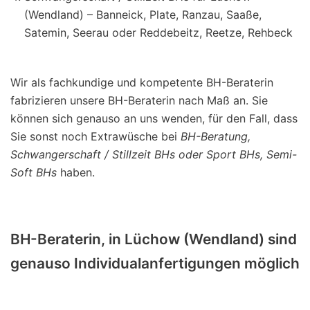
(Wendland) – Banneick, Plate, Ranzau, Saaße,
Satemin, Seerau oder Reddebeitz, Reetze, Rehbeck
Wir als fachkundige und kompetente BH-Beraterin
fabrizieren unsere BH-Beraterin nach Maß an. Sie
können sich genauso an uns wenden, für den Fall, dass
Sie sonst noch Extrawüsche bei
BH-Beratung,
Schwangerschaft / Stillzeit BHs oder Sport BHs, Semi-
Soft BHs
haben.
BH-Beraterin, in Lüchow (Wendland) sind
genauso Individualanfertigungen möglich