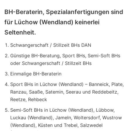
BH-Beraterin, Spezialanfertigungen sind
für Lüchow (Wendland) keinerlei
Seltenheit.
Schwangerschaft / Stillzeit BHs DAN
Günstige BH-Beratung, Sport BHs, Semi-Soft BHs
oder Schwangerschaft / Stillzeit BHs
Einmalige BH-Beraterin
Sport BHs in Lüchow (Wendland) – Banneick, Plate,
Ranzau, Saaße, Satemin, Seerau und Reddebeitz,
Reetze, Rehbeck
Semi-Soft BHs in Lüchow (Wendland), Lübbow,
Luckau (Wendland), Jameln, Woltersdorf, Wustrow
(Wendland), Küsten und Trebel, Salzwedel