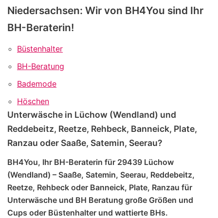
Niedersachsen: Wir von BH4You sind Ihr
BH-Beraterin!
Büstenhalter
BH-Beratung
Bademode
Höschen
Unterwäsche in Lüchow (Wendland) und
Reddebeitz, Reetze, Rehbeck, Banneick, Plate,
Ranzau oder Saaße, Satemin, Seerau?
BH4You, Ihr BH-Beraterin für 29439 Lüchow
(Wendland) – Saaße, Satemin, Seerau, Reddebeitz,
Reetze, Rehbeck oder Banneick, Plate, Ranzau für
Unterwäsche und BH Beratung große Größen und
Cups oder Büstenhalter und wattierte BHs.