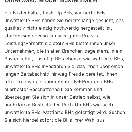
Unterwäsche oder Büstenhalter
Ein Büstenhalter, Push-Up BHs, wattierte BHs,
unwattierte BHs haben Sie bereits lange gesucht, das
qualitativ nicht einzig hochwertig hergestellt ist,
stattdessen ebenso ein sehr gutes Preis- /
Leistungsverhältnis bietet? BHs bietet Ihnen unser
Unternehmen, die in allen Branchen begeistern. In ein
Büstenhalter, Push-Up BHs ebenso wie wattierte BHs,
unwattierte BHs investieren Sie, das Ihnen über einen
langen Zeitabschnitt hinweg Freude bereitet. Ihnen
offerieren wir als kompetenter BH-Beraterin BHs
allerbester Beschaffenheit. Sie kommen und
überzeugen Sie sich in unser Betrieb selbst, wie
hochklassig Büstenhalter, Push-Up BHs wie auch
unwattierte BHs, wattierte BHs gefertigt wird. Suchen
Sie sich hierbei sofort die BHs Ihrer Wahl aus.