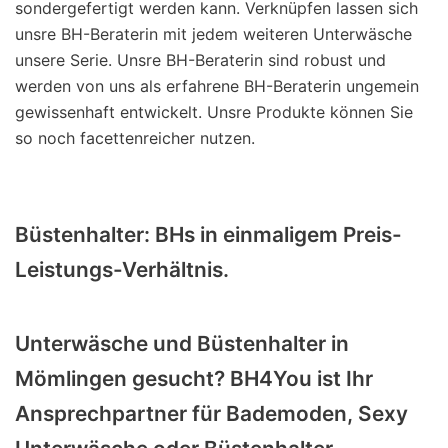
sondergefertigt werden kann. Verknüpfen lassen sich
unsre BH-Beraterin mit jedem weiteren Unterwäsche
unsere Serie. Unsre BH-Beraterin sind robust und
werden von uns als erfahrene BH-Beraterin ungemein
gewissenhaft entwickelt. Unsre Produkte können Sie
so noch facettenreicher nutzen.
Büstenhalter: BHs in einmaligem Preis-
Leistungs-Verhältnis.
Unterwäsche und Büstenhalter in
Mömlingen gesucht? BH4You ist Ihr
Ansprechpartner für Bademoden, Sexy