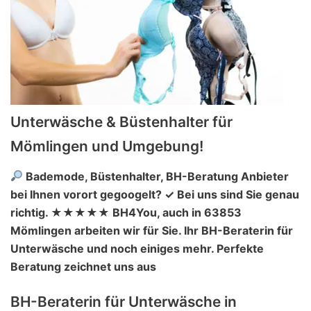
Unterwäsche & Büstenhalter für
Mömlingen und Umgebung!
Bademode, Büstenhalter, BH-Beratung Anbieter
bei Ihnen vorort gegoogelt? ✓ Bei uns sind Sie genau
richtig. ★★★★★ BH4You, auch in 63853
Mömlingen arbeiten wir für Sie. Ihr BH-Beraterin für
Unterwäsche und noch einiges mehr. Perfekte
Beratung zeichnet uns aus
BH-Beraterin für Unterwäsche in