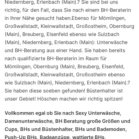
Niedernberg, Erlenbach (Main).? Sie sind bei uns
richtig, für den Fall, dass Sie nach einem BH-Beraterin
in Ihrer Nähe gesucht haben.Ebenso für Mömlingen,
Großwallstadt, Kleinwallstadt, Großostheim, Obernburg
(Main), Breuberg, Elsenfeld ebenso wie Sulzbach
(Main), Niedernberg, Erlenbach (Main): Unterwäsche
und BH-Beratung aus einer Hand. Sie haben bereits
nach qualifizierte BH-Beraterin im Raum für
Mömlingen, Obernburg (Main), Breuberg, Elsenfeld,
Großwallstadt, Kleinwallstadt, Großostheim ebenso
wie Sulzbach (Main), Niedernberg, Erlenbach (Main).?
Sie haben diese soeben gefunden! Büstenhalter ist
unser Gebiet! Höschen machen wir richtig spitzen!
Vollkommen egal ob Sie nach Sexy Unterwäsche,
Damenunterwäsche, BH Beratung große Größen und
Cups, BHs und Büstenhalter, BHs und Bademoden,
Push-Up BHs, Badeanzüge, wattierte BHs,