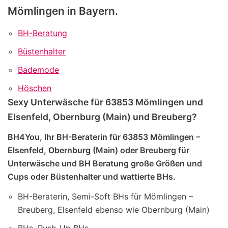
Mömlingen in Bayern.
BH-Beratung
Büstenhalter
Bademode
Höschen
Sexy Unterwäsche für 63853 Mömlingen und
Elsenfeld, Obernburg (Main) und Breuberg?
BH4You, Ihr BH-Beraterin für 63853 Mömlingen –
Elsenfeld, Obernburg (Main) oder Breuberg für
Unterwäsche und BH Beratung große Größen und
Cups oder Büstenhalter und wattierte BHs.
BH-Beraterin, Semi-Soft BHs für Mömlingen –
Breuberg, Elsenfeld ebenso wie Obernburg (Main)