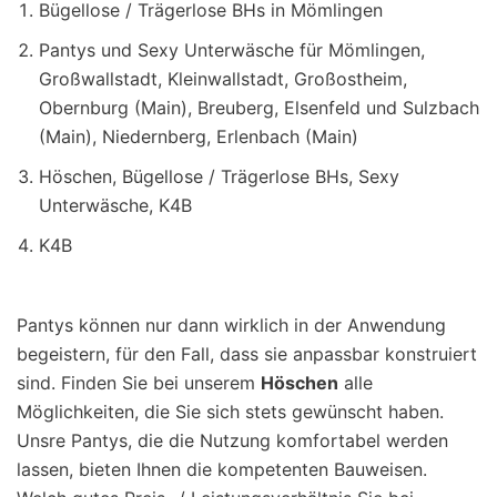
Bügellose / Trägerlose BHs in Mömlingen
Pantys und Sexy Unterwäsche für Mömlingen,
Großwallstadt, Kleinwallstadt, Großostheim,
Obernburg (Main), Breuberg, Elsenfeld und Sulzbach
(Main), Niedernberg, Erlenbach (Main)
Höschen, Bügellose / Trägerlose BHs, Sexy
Unterwäsche, K4B
K4B
Pantys können nur dann wirklich in der Anwendung
begeistern, für den Fall, dass sie anpassbar konstruiert
sind. Finden Sie bei unserem
Höschen
alle
Möglichkeiten, die Sie sich stets gewünscht haben.
Unsre Pantys, die die Nutzung komfortabel werden
lassen, bieten Ihnen die kompetenten Bauweisen.