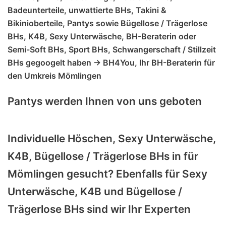
Badeunterteile, unwattierte BHs, Takini &
Bikinioberteile, Pantys sowie Bügellose / Trägerlose
BHs, K4B, Sexy Unterwäsche, BH-Beraterin oder
Semi-Soft BHs, Sport BHs, Schwangerschaft / Stillzeit
BHs gegoogelt haben -> BH4You, Ihr BH-Beraterin für
den Umkreis Mömlingen
Pantys werden Ihnen von uns geboten
Individuelle Höschen, Sexy Unterwäsche,
K4B, Bügellose / Trägerlose BHs in für
Mömlingen gesucht? Ebenfalls für Sexy
Unterwäsche, K4B und Bügellose /
Trägerlose BHs sind wir Ihr Experten