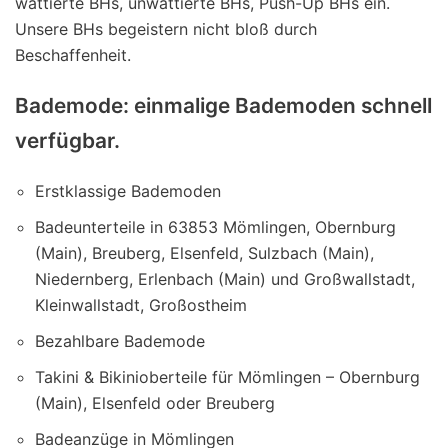
wattierte BHs, unwattierte BHs, Push-Up BHs ein.
Unsere BHs begeistern nicht bloß durch
Beschaffenheit.
Bademode: einmalige Bademoden schnell
verfügbar.
Erstklassige Bademoden
Badeunterteile in 63853 Mömlingen, Obernburg
(Main), Breuberg, Elsenfeld, Sulzbach (Main),
Niedernberg, Erlenbach (Main) und Großwallstadt,
Kleinwallstadt, Großostheim
Bezahlbare Bademode
Takini & Bikinioberteile für Mömlingen – Obernburg
(Main), Elsenfeld oder Breuberg
Badeanzüge in Mömlingen