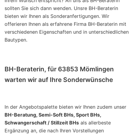
Ihrem Wunsch entspricht? An uns als BH-Beraterin
sollten Sie sich dann wenden. Unsre BH-Beraterin
bieten wir Ihnen als Sonderanfertigungen. Wir
offerieren Ihnen als erfahrene Firma BH-Beraterin mit
verschiedenen Eigenschaften und in unterschiedlichen
Bautypen.
BH-Beraterin, für 63853 Mömlingen
warten wir auf Ihre Sonderwünsche
In der Angebotspalette bieten wir Ihnen zudem unser
BH-Beratung, Semi-Soft BHs, Sport BHs,
Schwangerschaft / Stillzeit BHs
als allerbeste
Ergänzung an, die nach Ihren Vorstellungen