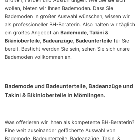
wollen, bieten wir Ihnen Bademoden. Dass Sie
Bademoden in großer Auswahl wünschen, wissen wir
als professioneller BH-Beraterin. Also halten wir täglich
ein großes Angebot an
Bademode, Takini &
Bikinioberteile, Badeanzüge, Badeunterteile
für Sie
bereit. Besticht werden Sie sein, sehen Sie sich unsre
Bademoden vollkommen an.
Bademode und Badeunterteile, Badeanzüge und
Takini & Bikinioberteile in Mömlingen.
Was offerieren wir Ihnen als kompetente BH-Beraterin?
Eine weit auseinander gefächerte Auswahl von
Bademode, Badeunterteile, Badeanzüge, Takini &