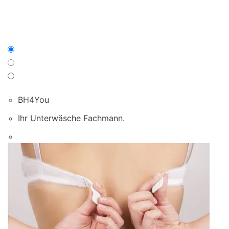
BH4You
Ihr Unterwäsche Fachmann.