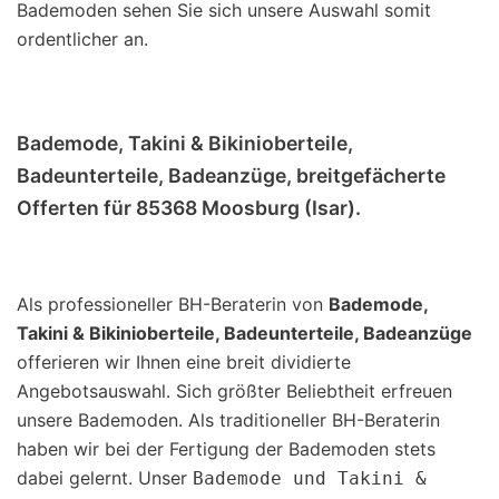
Bademoden sehen Sie sich unsere Auswahl somit
ordentlicher an.
Bademode, Takini & Bikinioberteile,
Badeunterteile, Badeanzüge, breitgefächerte
Offerten für 85368 Moosburg (Isar).
Als professioneller BH-Beraterin von
Bademode,
Takini & Bikinioberteile, Badeunterteile, Badeanzüge
offerieren wir Ihnen eine breit dividierte
Angebotsauswahl. Sich größter Beliebtheit erfreuen
unsere Bademoden. Als traditioneller BH-Beraterin
haben wir bei der Fertigung der Bademoden stets
dabei gelernt. Unser
Bademode und Takini &