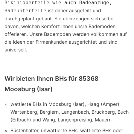
Bikinioberteile wie auch Badeanzüge,
ist daher ausgefeilt und
Badeunterteile
durchgeplant gebaut. Sie überzeugen sich selber
davon, welchen Komfort Ihnen unsre Bademoden
offerieren. Unsre Bademoden werden vollkommen auf
die Ideen der Firmenkunden ausgerichtet und sind
universell.
Wir bieten Ihnen BHs für 85368
Moosburg (Isar)
wattierte BHs in Moosburg (Isar), Haag (Amper),
Wartenberg, Berglern, Langenbach, Bruckberg, Buch
(Erlbach) und Wang, Langenpreising, Mauern
Büstenhalter, unwattierte BHs, wattierte BHs oder