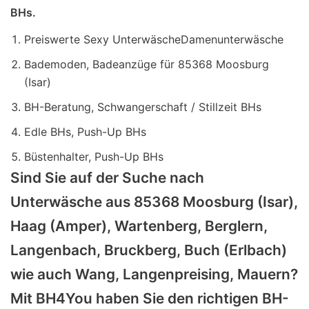
BHs.
Preiswerte Sexy UnterwäscheDamenunterwäsche
Bademoden, Badeanzüge für 85368 Moosburg
(Isar)
BH-Beratung, Schwangerschaft / Stillzeit BHs
Edle BHs, Push-Up BHs
Büstenhalter, Push-Up BHs
Sind Sie auf der Suche nach
Unterwäsche aus 85368 Moosburg (Isar),
Haag (Amper), Wartenberg, Berglern,
Langenbach, Bruckberg, Buch (Erlbach)
wie auch Wang, Langenpreising, Mauern?
Mit BH4You haben Sie den richtigen BH-