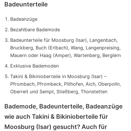
Badeunterteile
Badeanzüge
Bezahlbare Bademode
Badeunterteile für Moosburg (Isar), Langenbach,
Bruckberg, Buch (Erlbach), Wang, Langenpreising,
Mauern oder Haag (Amper), Wartenberg, Berglern
Exklusive Bademoden
Takini & Bikinioberteile in Moosburg (Isar) –
Pfrombach, Pfrombeck, Pillhofen, Aich, Oberpolln,
Oberreit und Sempt, Stießberg, Thonstetten
Bademode, Badeunterteile, Badeanzüge
wie auch Takini & Bikinioberteile für
Moosburg (Isar) gesucht? Auch für