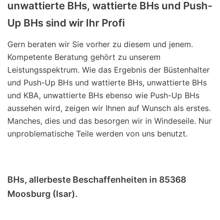
unwattierte BHs, wattierte BHs und Push-
Up BHs sind wir Ihr Profi
Gern beraten wir Sie vorher zu diesem und jenem.
Kompetente Beratung gehört zu unserem
Leistungsspektrum. Wie das Ergebnis der Büstenhalter
und Push-Up BHs und wattierte BHs, unwattierte BHs
und KBA, unwattierte BHs ebenso wie Push-Up BHs
aussehen wird, zeigen wir Ihnen auf Wunsch als erstes.
Manches, dies und das besorgen wir in Windeseile. Nur
unproblematische Teile werden von uns benutzt.
BHs, allerbeste Beschaffenheiten in 85368
Moosburg (Isar).