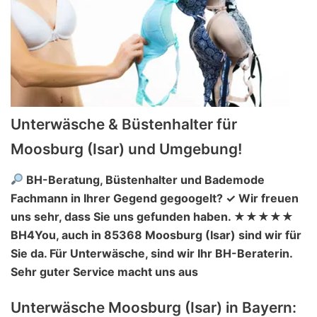
Unterwäsche & Büstenhalter für
Moosburg (Isar) und Umgebung!
BH-Beratung, Büstenhalter und Bademode
Fachmann in Ihrer Gegend gegoogelt? ✓ Wir freuen
uns sehr, dass Sie uns gefunden haben. ★★★★★
BH4You, auch in 85368 Moosburg (Isar) sind wir für
Sie da. Für Unterwäsche, sind wir Ihr BH-Beraterin.
Sehr guter Service macht uns aus
Unterwäsche Moosburg (Isar) in Bayern: