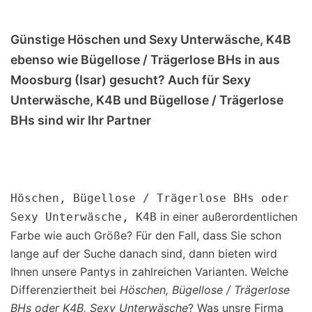
Günstige Höschen und Sexy Unterwäsche, K4B
ebenso wie Bügellose / Trägerlose BHs in aus
Moosburg (Isar) gesucht? Auch für Sexy
Unterwäsche, K4B und Bügellose / Trägerlose
BHs sind wir Ihr Partner
Höschen, Bügellose / Trägerlose BHs oder
in einer außerordentlichen
Sexy Unterwäsche, K4B
Farbe wie auch Größe? Für den Fall, dass Sie schon
lange auf der Suche danach sind, dann bieten wird
Ihnen unsere Pantys in zahlreichen Varianten. Welche
Differenziertheit bei
Höschen, Bügellose / Trägerlose
BHs oder K4B, Sexy Unterwäsche
? Was unsre Firma