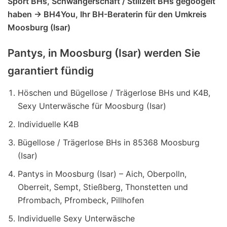
Sport BHs, Schwangerschaft / Stillzeit BHs gegoogelt
haben -> BH4You, Ihr BH-Beraterin für den Umkreis
Moosburg (Isar)
Pantys, in Moosburg (Isar) werden Sie
garantiert fündig
Höschen und Bügellose / Trägerlose BHs und K4B,
Sexy Unterwäsche für Moosburg (Isar)
Individuelle K4B
Bügellose / Trägerlose BHs in 85368 Moosburg
(Isar)
Pantys in Moosburg (Isar) – Aich, Oberpolln,
Oberreit, Sempt, Stießberg, Thonstetten und
Pfrombach, Pfrombeck, Pillhofen
Individuelle Sexy Unterwäsche