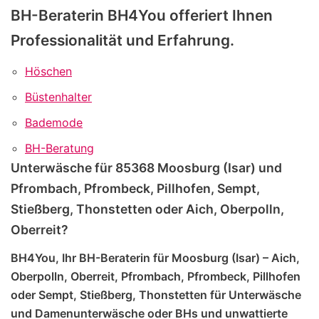
BH-Beraterin BH4You offeriert Ihnen
Professionalität und Erfahrung.
Höschen
Büstenhalter
Bademode
BH-Beratung
Unterwäsche für 85368 Moosburg (Isar) und
Pfrombach, Pfrombeck, Pillhofen, Sempt,
Stießberg, Thonstetten oder Aich, Oberpolln,
Oberreit?
BH4You, Ihr BH-Beraterin für Moosburg (Isar) – Aich,
Oberpolln, Oberreit, Pfrombach, Pfrombeck, Pillhofen
oder Sempt, Stießberg, Thonstetten für Unterwäsche
und Damenunterwäsche oder BHs und unwattierte