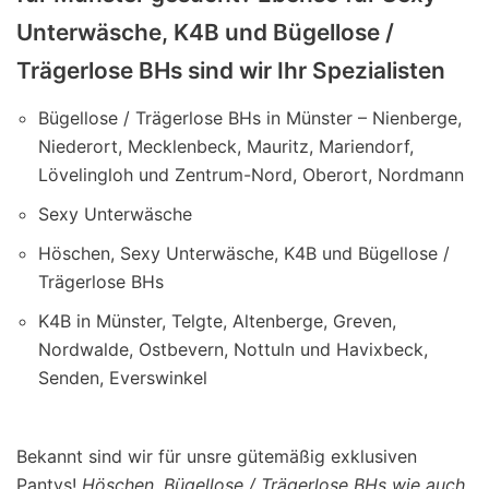
Unterwäsche, K4B und Bügellose /
Trägerlose BHs sind wir Ihr Spezialisten
Bügellose / Trägerlose BHs in Münster – Nienberge,
Niederort, Mecklenbeck, Mauritz, Mariendorf,
Lövelingloh und Zentrum-Nord, Oberort, Nordmann
Sexy Unterwäsche
Höschen, Sexy Unterwäsche, K4B und Bügellose /
Trägerlose BHs
K4B in Münster, Telgte, Altenberge, Greven,
Nordwalde, Ostbevern, Nottuln und Havixbeck,
Senden, Everswinkel
Bekannt sind wir für unsre gütemäßig exklusiven
Pantys!
Höschen, Bügellose / Trägerlose BHs wie auch