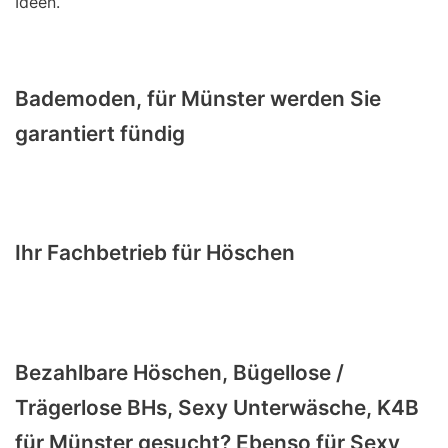
Ideen.
Bademoden, für Münster werden Sie
garantiert fündig
Ihr Fachbetrieb für Höschen
Bezahlbare Höschen, Bügellose /
Trägerlose BHs, Sexy Unterwäsche, K4B
für Münster gesucht? Ebenso für Sexy