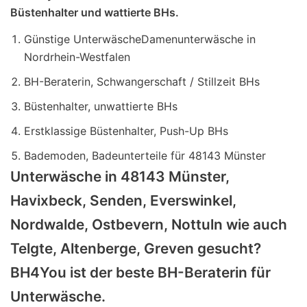
Büstenhalter und wattierte BHs.
Günstige UnterwäscheDamenunterwäsche in
Nordrhein-Westfalen
BH-Beraterin, Schwangerschaft / Stillzeit BHs
Büstenhalter, unwattierte BHs
Erstklassige Büstenhalter, Push-Up BHs
Bademoden, Badeunterteile für 48143 Münster
Unterwäsche in 48143 Münster,
Havixbeck, Senden, Everswinkel,
Nordwalde, Ostbevern, Nottuln wie auch
Telgte, Altenberge, Greven gesucht?
BH4You ist der beste BH-Beraterin für
Unterwäsche.