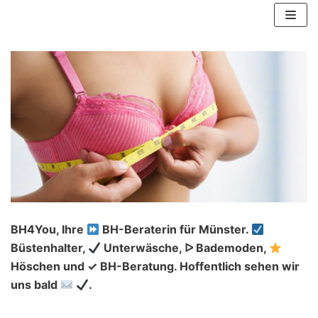
Zum
Inhalt
springen
BH4You, Ihre
BH-Beraterin für Münster.
Büstenhalter,
Unterwäsche, ᐅ Bademoden,
Höschen und ✓ BH-Beratung. Hoffentlich sehen wir
uns bald
.