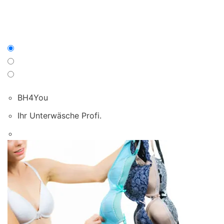
BH4You
Ihr Unterwäsche Profi.