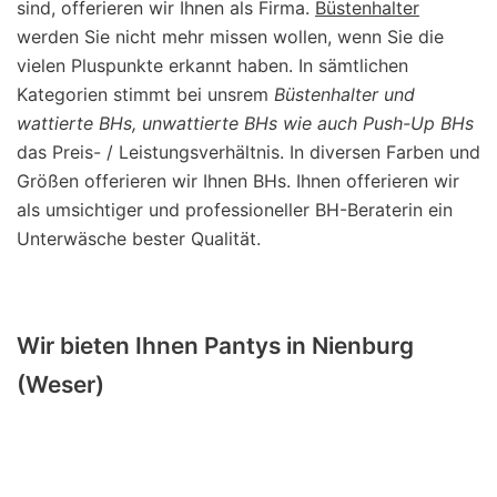
sind, offerieren wir Ihnen als Firma.
Büstenhalter
werden Sie nicht mehr missen wollen, wenn Sie die
vielen Pluspunkte erkannt haben. In sämtlichen
Kategorien stimmt bei unsrem
Büstenhalter und
wattierte BHs, unwattierte BHs wie auch Push-Up BHs
das Preis- / Leistungsverhältnis. In diversen Farben und
Größen offerieren wir Ihnen BHs. Ihnen offerieren wir
als umsichtiger und professioneller BH-Beraterin ein
Unterwäsche bester Qualität.
Wir bieten Ihnen Pantys in Nienburg
(Weser)