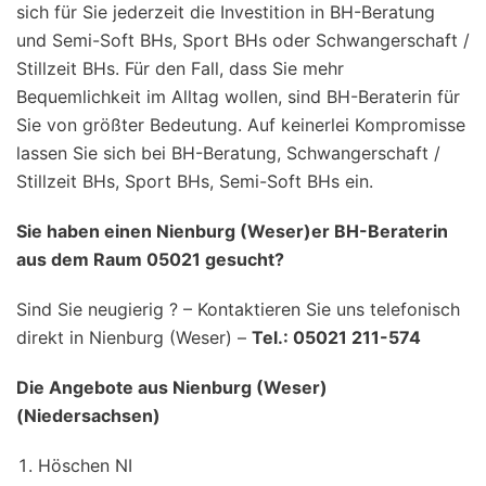
sich für Sie jederzeit die Investition in BH-Beratung
und Semi-Soft BHs, Sport BHs oder Schwangerschaft /
Stillzeit BHs. Für den Fall, dass Sie mehr
Bequemlichkeit im Alltag wollen, sind BH-Beraterin für
Sie von größter Bedeutung. Auf keinerlei Kompromisse
lassen Sie sich bei BH-Beratung, Schwangerschaft /
Stillzeit BHs, Sport BHs, Semi-Soft BHs ein.
Sie haben einen Nienburg (Weser)er BH-Beraterin
aus dem Raum 05021 gesucht?
Sind Sie neugierig ? – Kontaktieren Sie uns telefonisch
direkt in Nienburg (Weser) –
Tel.: 05021 211-574
Die Angebote aus Nienburg (Weser)
(Niedersachsen)
Höschen NI