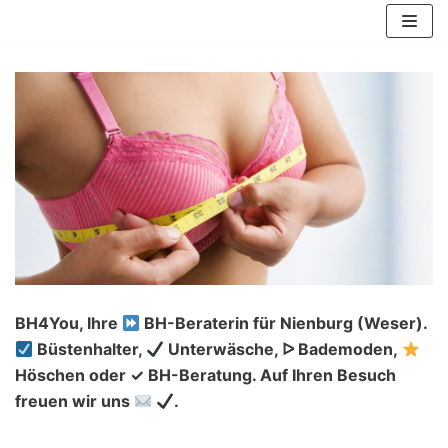
Zum
Inhalt
springen
BH4You, Ihre
BH-Beraterin für Nienburg (Weser).
Büstenhalter,
Unterwäsche, ᐅ Bademoden,
Höschen oder ✓ BH-Beratung. Auf Ihren Besuch
freuen wir uns
.