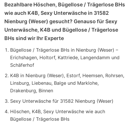
Bezahlbare Höschen, Bügellose / Trägerlose BHs
wie auch K4B, Sexy Unterwäsche in 31582
Nienburg (Weser) gesucht? Genauso für Sexy
Unterwäsche, K4B und Bügellose / Trägerlose
BHs sind wir Ihr Experte
Bügellose / Trägerlose BHs in Nienburg (Weser) –
Erichshagen, Holtorf, Kattriede, Langendamm und
Schäferhof
K4B in Nienburg (Weser), Estorf, Heemsen, Rohrsen,
Linsburg, Liebenau, Balge und Marklohe,
Drakenburg, Binnen
Sexy Unterwäsche für 31582 Nienburg (Weser)
Höschen, K4B, Sexy Unterwäsche wie auch
Bügellose / Trägerlose BHs