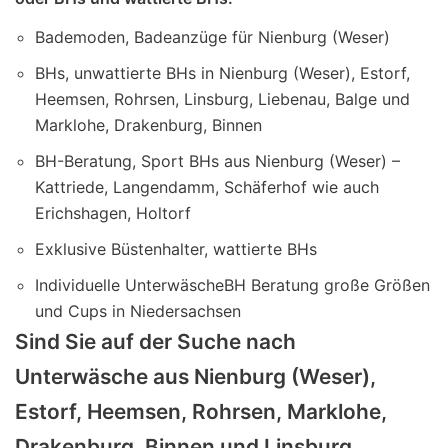
Bademoden, Badeanzüge für Nienburg (Weser)
BHs, unwattierte BHs in Nienburg (Weser), Estorf,
Heemsen, Rohrsen, Linsburg, Liebenau, Balge und
Marklohe, Drakenburg, Binnen
BH-Beratung, Sport BHs aus Nienburg (Weser) –
Kattriede, Langendamm, Schäferhof wie auch
Erichshagen, Holtorf
Exklusive Büstenhalter, wattierte BHs
Individuelle UnterwäscheBH Beratung große Größen
und Cups in Niedersachsen
Sind Sie auf der Suche nach
Unterwäsche aus Nienburg (Weser),
Estorf, Heemsen, Rohrsen, Marklohe,
Drakenburg, Binnen und Linsburg,