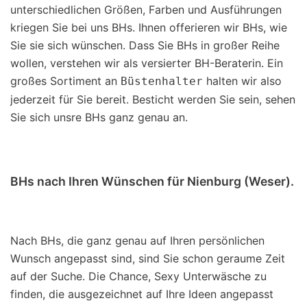
unterschiedlichen Größen, Farben und Ausführungen
kriegen Sie bei uns BHs. Ihnen offerieren wir BHs, wie
Sie sie sich wünschen. Dass Sie BHs in großer Reihe
wollen, verstehen wir als versierter BH-Beraterin. Ein
großes Sortiment an
halten wir also
Büstenhalter
jederzeit für Sie bereit. Besticht werden Sie sein, sehen
Sie sich unsre BHs ganz genau an.
BHs nach Ihren Wünschen für Nienburg (Weser).
Nach BHs, die ganz genau auf Ihren persönlichen
Wunsch angepasst sind, sind Sie schon geraume Zeit
auf der Suche. Die Chance, Sexy Unterwäsche zu
finden, die ausgezeichnet auf Ihre Ideen angepasst