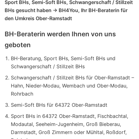
Sport BHs, Semi-Soft BHs, Schwangerschaft / Stillzeit
BHs gesucht haben -> BH4You, Ihr BH-Beraterin für
den Umkreis Ober-Ramstadt
BH-Beraterin werden Ihnen von uns
geboten
BH-Beratung, Sport BHs, Semi-Soft BHs und
Schwangerschaft / Stillzeit BHs
Schwangerschaft / Stillzeit BHs für Ober-Ramstadt –
Hahn, Nieder-Modau, Wembach und Ober-Modau,
Rohrbach
Semi-Soft BHs für 64372 Ober-Ramstadt
Sport BHs in 64372 Ober-Ramstadt, Fischbachtal,
Modautal, Seeheim-Jugenheim, Groß Bieberau,
Darmstadt, Groß Zimmern oder Mühltal, Roßdorf,