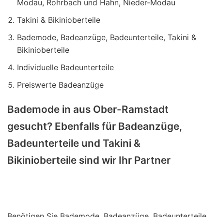
Modau, Rohrbach und Hahn, Nieder-Modau
Takini & Bikinioberteile
Bademode, Badeanzüge, Badeunterteile, Takini &
Bikinioberteile
Individuelle Badeunterteile
Preiswerte Badeanzüge
Bademode in aus Ober-Ramstadt
gesucht? Ebenfalls für Badeanzüge,
Badeunterteile und Takini &
Bikinioberteile sind wir Ihr Partner
Benötigen Sie
Bademode, Badeanzüge, Badeunterteile,