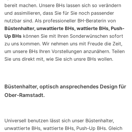
bereit machen. Unsere BHs lassen sich so verändern
und assimilieren, dass Sie für Sie noch passender
nutzbar sind. Als professioneller BH-Beraterin von
Büstenhalter, unwattierte BHs, wattierte BHs, Push-
Up BHs
können Sie mit Ihren Sonderwünschen sofort
zu uns kommen. Wir nehmen uns mit Freude die Zeit,
um unsere BHs Ihren Vorstellungen anzunähern. Teilen
Sie uns direkt mit, wie Sie sich unsre BHs wollen.
Büstenhalter, optisch ansprechendes Design für
Ober-Ramstadt.
Universell benutzen lässt sich unser Büstenhalter,
unwattierte BHs, wattierte BHs, Push-Up BHs. Gleich