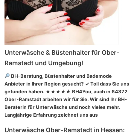
Unterwäsche & Büstenhalter für Ober-
Ramstadt und Umgebung!
BH-Beratung, Büstenhalter und Bademode
Anbieter in Ihrer Region gesucht? ✓ Toll dass Sie uns
gefunden haben. ★★★★★ BH4You, auch in 64372
Ober-Ramstadt arbeiten wir für Sie. Wir sind Ihr BH-
Beraterin für Unterwäsche und noch vieles mehr.
Langjährige Erfahrung zeichnet uns aus
Unterwäsche Ober-Ramstadt in Hessen: