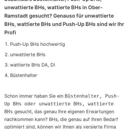
unwattierte BHs, wattierte BHs in Ober-
Ramstadt gesucht? Genauso für unwattierte
BHs, wattierte BHs und Push-Up BHs sind wir Ihr
Profi
Push-Up BHs hochwertig
unwattierte BHs
wattierte BHs DA, DI
Büstenhalter
Schon immer haben Sie ein
Büstenhalter, Push-
Up BHs oder unwattierte BHs, wattierte
gesucht, das genau Ihre eigenen Erwartungen
BHs
nachkommen kann? BHs, die genau auf Ihren Bedarf
optimiert sind, können wir Ihnen als versierte Firma