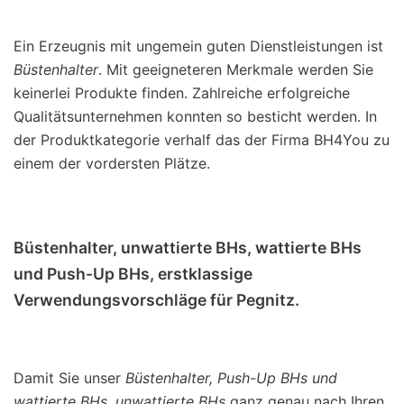
Ein Erzeugnis mit ungemein guten Dienstleistungen ist
Büstenhalter
. Mit geeigneteren Merkmale werden Sie
keinerlei Produkte finden. Zahlreiche erfolgreiche
Qualitätsunternehmen konnten so besticht werden. In
der Produktkategorie verhalf das der Firma BH4You zu
einem der vordersten Plätze.
Büstenhalter, unwattierte BHs, wattierte BHs
und Push-Up BHs, erstklassige
Verwendungsvorschläge für Pegnitz.
Damit Sie unser
Büstenhalter, Push-Up BHs und
wattierte BHs, unwattierte BHs
ganz genau nach Ihren