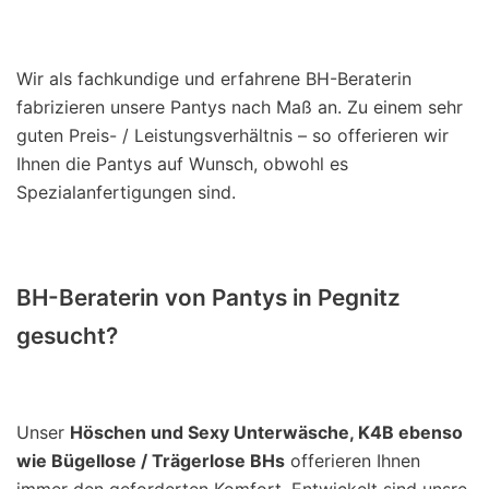
Wir als fachkundige und erfahrene BH-Beraterin
fabrizieren unsere Pantys nach Maß an. Zu einem sehr
guten Preis- / Leistungsverhältnis – so offerieren wir
Ihnen die Pantys auf Wunsch, obwohl es
Spezialanfertigungen sind.
BH-Beraterin von Pantys in Pegnitz
gesucht?
Unser
Höschen und Sexy Unterwäsche, K4B ebenso
wie Bügellose / Trägerlose BHs
offerieren Ihnen