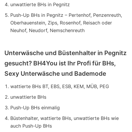
unwattierte BHs in Pegnitz
Push-Up BHs in Pegnitz – Pertenhof, Penzenreuth,
Oberhauenstein, Zips, Rosenhof, Reisach oder
Neuhof, Neudorf, Nemschenreuth
Unterwäsche und Büstenhalter in Pegnitz
gesucht? BH4You ist Ihr Profi für BHs,
Sexy Unterwäsche und Bademode
wattierte BHs BT, EBS, ESB, KEM, MÜB, PEG
unwattierte BHs
Push-Up BHs einmalig
Büstenhalter, wattierte BHs, unwattierte BHs wie
auch Push-Up BHs