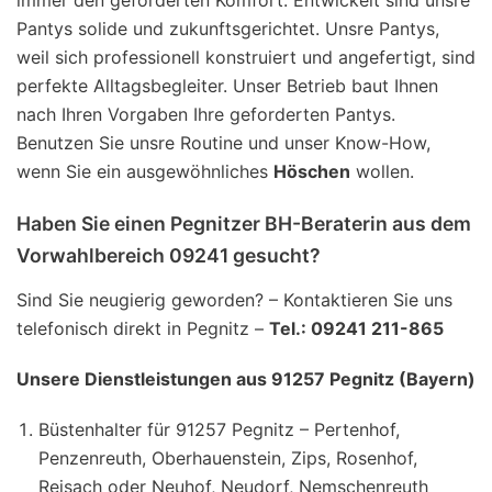
immer den geforderten Komfort. Entwickelt sind unsre
Pantys solide und zukunftsgerichtet. Unsre Pantys,
weil sich professionell konstruiert und angefertigt, sind
perfekte Alltagsbegleiter. Unser Betrieb baut Ihnen
nach Ihren Vorgaben Ihre geforderten Pantys.
Benutzen Sie unsre Routine und unser Know-How,
wenn Sie ein ausgewöhnliches
Höschen
wollen.
Haben Sie einen Pegnitzer BH-Beraterin aus dem
Vorwahlbereich 09241 gesucht?
Sind Sie neugierig geworden? – Kontaktieren Sie uns
telefonisch direkt in Pegnitz –
Tel.: 09241 211-865
Unsere Dienstleistungen aus 91257 Pegnitz (Bayern)
Büstenhalter für 91257 Pegnitz – Pertenhof,
Penzenreuth, Oberhauenstein, Zips, Rosenhof,
Reisach oder Neuhof, Neudorf, Nemschenreuth