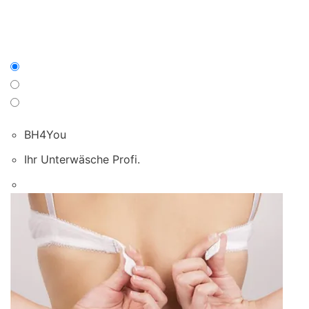
BH4You
Ihr Unterwäsche Profi.