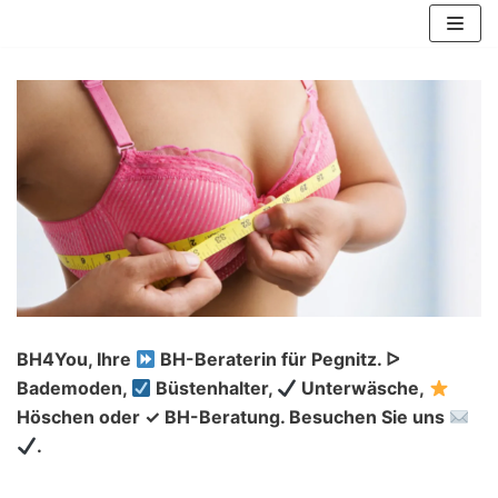
Zum
Inhalt
springen
BH4You, Ihre
BH-Beraterin für Pegnitz. ᐅ
Bademoden,
Büstenhalter,
Unterwäsche,
Höschen oder ✓ BH-Beratung. Besuchen Sie uns
.