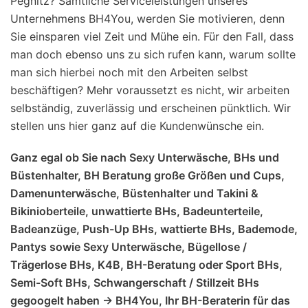
Pegnitz? Sämtliche Serviceleistungen unseres
Unternehmens BH4You, werden Sie motivieren, denn
Sie einsparen viel Zeit und Mühe ein. Für den Fall, dass
man doch ebenso uns zu sich rufen kann, warum sollte
man sich hierbei noch mit den Arbeiten selbst
beschäftigen? Mehr voraussetzt es nicht, wir arbeiten
selbständig, zuverlässig und erscheinen pünktlich. Wir
stellen uns hier ganz auf die Kundenwünsche ein.
Ganz egal ob Sie nach Sexy Unterwäsche, BHs und
Büstenhalter, BH Beratung große Größen und Cups,
Damenunterwäsche, Büstenhalter und Takini &
Bikinioberteile, unwattierte BHs, Badeunterteile,
Badeanzüge, Push-Up BHs, wattierte BHs, Bademode,
Pantys sowie Sexy Unterwäsche, Bügellose /
Trägerlose BHs, K4B, BH-Beratung oder Sport BHs,
Semi-Soft BHs, Schwangerschaft / Stillzeit BHs
gegoogelt haben -> BH4You, Ihr BH-Beraterin für das