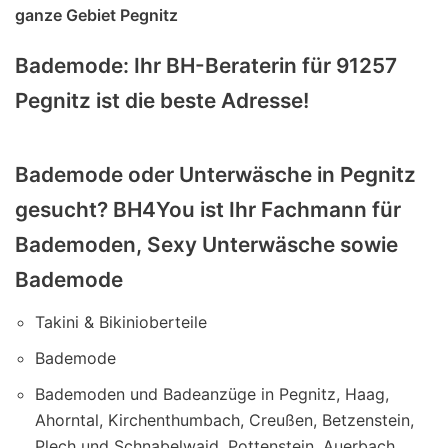
ganze Gebiet Pegnitz
Bademode: Ihr BH-Beraterin für 91257
Pegnitz ist die beste Adresse!
Bademode oder Unterwäsche in Pegnitz
gesucht? BH4You ist Ihr Fachmann für
Bademoden, Sexy Unterwäsche sowie
Bademode
Takini & Bikinioberteile
Bademode
Bademoden und Badeanzüge in Pegnitz, Haag,
Ahorntal, Kirchenthumbach, Creußen, Betzenstein,
Plech und Schnabelwaid, Pottenstein, Auerbach