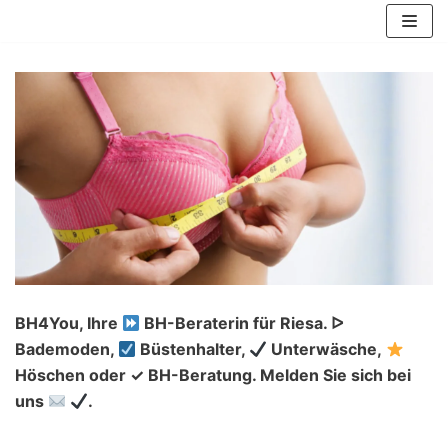
Zum
Inhalt
springen
BH4You, Ihre
BH-Beraterin für Riesa. ᐅ
Bademoden,
Büstenhalter,
Unterwäsche,
Höschen oder ✓ BH-Beratung. Melden Sie sich bei
uns
.