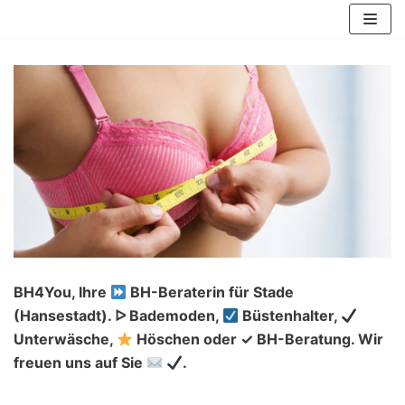
Zum
Inhalt
springen
BH4You, Ihre
BH-Beraterin für Stade
(Hansestadt). ᐅ Bademoden,
Büstenhalter,
Unterwäsche,
Höschen oder ✓ BH-Beratung. Wir
freuen uns auf Sie
.