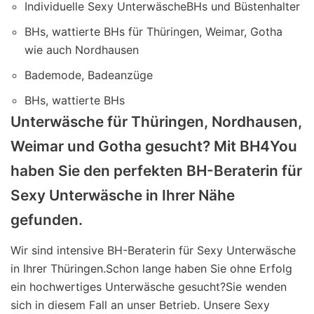
Individuelle Sexy UnterwäscheBHs und Büstenhalter
BHs, wattierte BHs für Thüringen, Weimar, Gotha
wie auch Nordhausen
Bademode, Badeanzüge
BHs, wattierte BHs
Unterwäsche für Thüringen, Nordhausen,
Weimar und Gotha gesucht? Mit BH4You
haben Sie den perfekten BH-Beraterin für
Sexy Unterwäsche in Ihrer Nähe
gefunden.
Wir sind intensive BH-Beraterin für Sexy Unterwäsche
in Ihrer Thüringen.Schon lange haben Sie ohne Erfolg
ein hochwertiges Unterwäsche gesucht?Sie wenden
sich in diesem Fall an unser Betrieb. Unsere Sexy