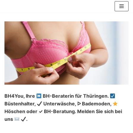
Zum
Inhalt
springen
BH4You, Ihre
BH-Beraterin für Thüringen.
Büstenhalter,
Unterwäsche, ᐅ Bademoden,
Höschen oder ✓ BH-Beratung. Melden Sie sich bei
uns
.