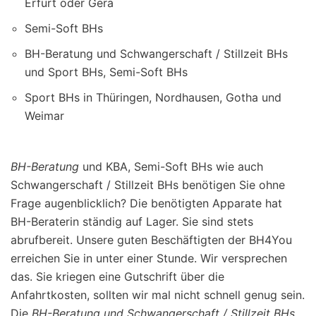
Erfurt oder Gera
Semi-Soft BHs
BH-Beratung und Schwangerschaft / Stillzeit BHs
und Sport BHs, Semi-Soft BHs
Sport BHs in Thüringen, Nordhausen, Gotha und
Weimar
BH-Beratung
und KBA, Semi-Soft BHs wie auch
Schwangerschaft / Stillzeit BHs benötigen Sie ohne
Frage augenblicklich? Die benötigten Apparate hat
BH-Beraterin ständig auf Lager. Sie sind stets
abrufbereit. Unsere guten Beschäftigten der BH4You
erreichen Sie in unter einer Stunde. Wir versprechen
das. Sie kriegen eine Gutschrift über die
Anfahrtkosten, sollten wir mal nicht schnell genug sein.
Die
BH-Beratung und Schwangerschaft / Stillzeit BHs