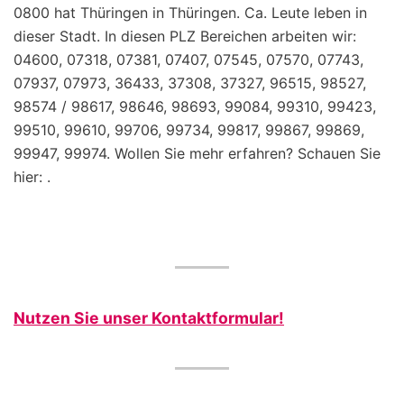
0800 hat Thüringen in Thüringen. Ca. Leute leben in
dieser Stadt. In diesen PLZ Bereichen arbeiten wir:
04600, 07318, 07381, 07407, 07545, 07570, 07743,
07937, 07973, 36433, 37308, 37327, 96515, 98527,
98574 / 98617, 98646, 98693, 99084, 99310, 99423,
99510, 99610, 99706, 99734, 99817, 99867, 99869,
99947, 99974. Wollen Sie mehr erfahren? Schauen Sie
hier: .
Nutzen Sie unser Kontaktformular!