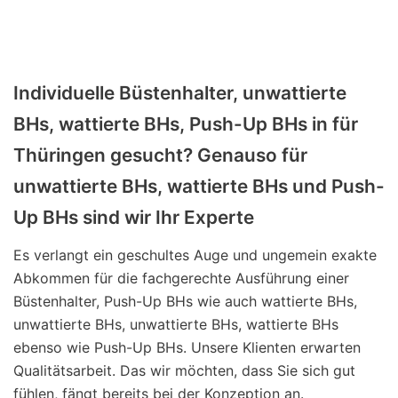
Individuelle Büstenhalter, unwattierte
BHs, wattierte BHs, Push-Up BHs in für
Thüringen gesucht? Genauso für
unwattierte BHs, wattierte BHs und Push-
Up BHs sind wir Ihr Experte
Es verlangt ein geschultes Auge und ungemein exakte
Abkommen für die fachgerechte Ausführung einer
Büstenhalter, Push-Up BHs wie auch wattierte BHs,
unwattierte BHs, unwattierte BHs, wattierte BHs
ebenso wie Push-Up BHs. Unsere Klienten erwarten
Qualitätsarbeit. Das wir möchten, dass Sie sich gut
fühlen, fängt bereits bei der Konzeption an.