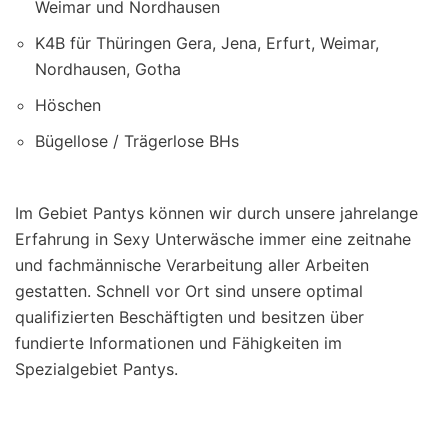
Weimar und Nordhausen
K4B für Thüringen Gera, Jena, Erfurt, Weimar,
Nordhausen, Gotha
Höschen
Bügellose / Trägerlose BHs
Im Gebiet Pantys können wir durch unsere jahrelange
Erfahrung in Sexy Unterwäsche immer eine zeitnahe
und fachmännische Verarbeitung aller Arbeiten
gestatten. Schnell vor Ort sind unsere optimal
qualifizierten Beschäftigten und besitzen über
fundierte Informationen und Fähigkeiten im
Spezialgebiet Pantys.