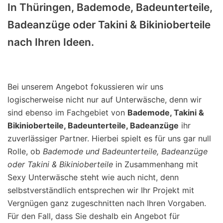
In Thüringen, Bademode, Badeunterteile,
Badeanzüge oder Takini & Bikinioberteile
nach Ihren Ideen.
Bei unserem Angebot fokussieren wir uns
logischerweise nicht nur auf Unterwäsche, denn wir
sind ebenso im Fachgebiet von
Bademode, Takini &
Bikinioberteile, Badeunterteile, Badeanzüge
ihr
zuverlässiger Partner. Hierbei spielt es für uns gar null
Rolle, ob
Bademode und Badeunterteile, Badeanzüge
oder Takini & Bikinioberteile
in Zusammenhang mit
Sexy Unterwäsche steht wie auch nicht, denn
selbstverständlich entsprechen wir Ihr Projekt mit
Vergnügen ganz zugeschnitten nach Ihren Vorgaben.
Für den Fall, dass Sie deshalb ein Angebot für