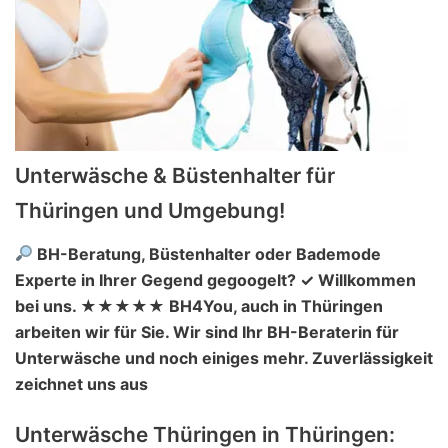
Unterwäsche & Büstenhalter für
Thüringen und Umgebung!
BH-Beratung, Büstenhalter oder Bademode
Experte in Ihrer Gegend gegoogelt? ✓ Willkommen
bei uns. ★★★★★ BH4You, auch in Thüringen
arbeiten wir für Sie. Wir sind Ihr BH-Beraterin für
Unterwäsche und noch einiges mehr. Zuverlässigkeit
zeichnet uns aus
Unterwäsche Thüringen in Thüringen: