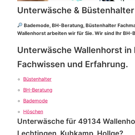
Unterwäsche & Büstenhalter
Bademode, BH-Beratung, Büstenhalter Fachm
Wallenhorst arbeiten wir für Sie. Wir sind Ihr B
Unterwäsche Wallenhorst in 
Fachwissen und Erfahrung.
Büstenhalter
BH-Beratung
Bademode
Höschen
Unterwäsche für 49134 Wallenhors
Lechtingen, Kuhkamp, Hollge?