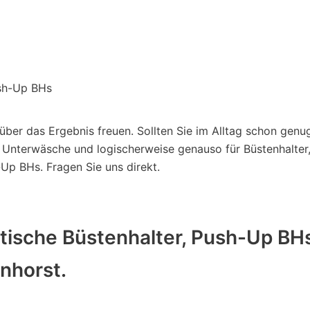
ush-Up BHs
über das Ergebnis freuen. Sollten Sie im Alltag schon genu
für Unterwäsche und logischerweise genauso für Büstenhalt
Up BHs. Fragen Sie uns direkt.
aktische Büstenhalter, Push-Up BH
nhorst.