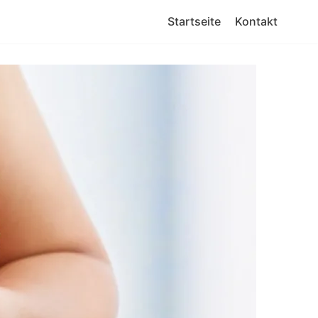
Startseite
Kontakt