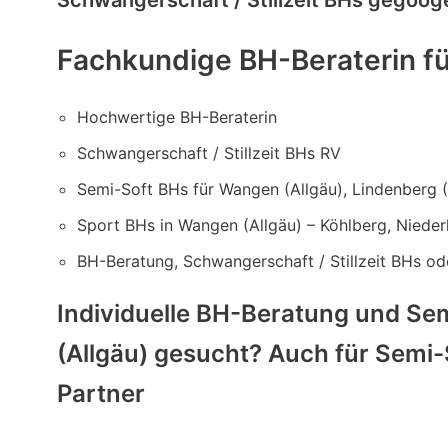
Fachkundige BH-Beraterin fü
Hochwertige BH-Beraterin
Schwangerschaft / Stillzeit BHs RV
Semi-Soft BHs für Wangen (Allgäu), Lindenberg (
Sport BHs in Wangen (Allgäu) – Köhlberg, Niede
BH-Beratung, Schwangerschaft / Stillzeit BHs o
Individuelle BH-Beratung und Sem
(Allgäu) gesucht? Auch für Semi-S
Partner