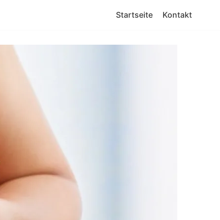
Startseite
Kontakt