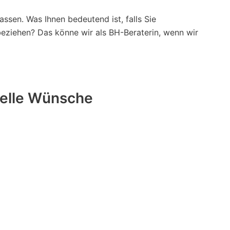
ssen. Was Ihnen bedeutend ist, falls Sie
 beziehen? Das könne wir als BH-Beraterin, wenn wir
duelle Wünsche