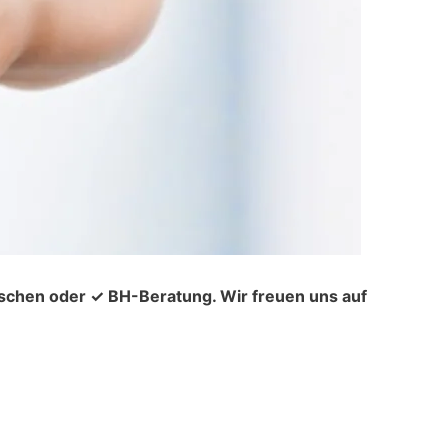
chen oder ✓ BH-Beratung. Wir freuen uns auf