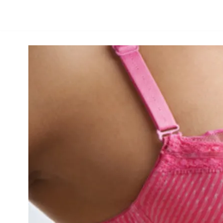
Zum
Inhalt
springen