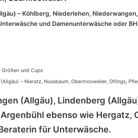
lgäu) – Köhlberg, Niederlehen, Niederwangen,
 Unterwäsche und Damenunterwäsche oder BHs
e Größen und Cups
llgäu) – Nieratz, Nussbaum, Obermooweiler, Oflings, Pfle
n (Allgäu), Lindenberg (Allgäu)
 Argenbühl ebenso wie Hergatz, 
Beraterin für Unterwäsche.