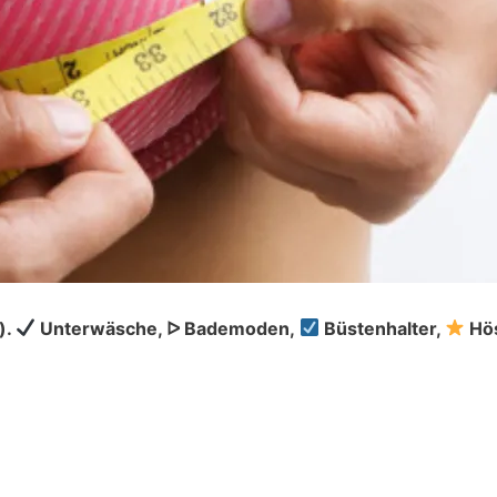
).
Unterwäsche, ᐅ Bademoden,
Büstenhalter,
Hös