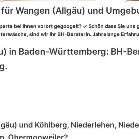
 für Wangen (Allgäu) und Umgeb
perte bei Ihnen vorort gegoogelt? ✓ Schön dass Sie u
nterwäsche, sind wir Ihr BH-Beraterin. Jahrelange Erfahr
) in Baden-Württemberg: BH-Ber
g.
äu) und Köhlberg, Niederlehen, Nieder
um, Obermooweiler?