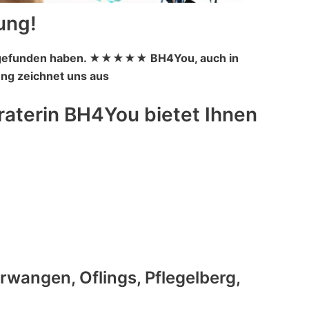
ung!
ns gefunden haben. ★★★★★ BH4You, auch in
ung zeichnet uns aus
aterin BH4You bietet Ihnen
wangen, Oflings, Pflegelberg,