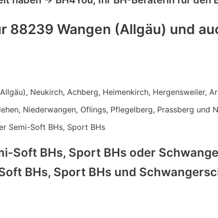
r 88239 Wangen (Allgäu) und auch
Allgäu), Neukirch, Achberg, Heimenkirch, Hergensweiler, 
rlehen, Niederwangen, Oflings, Pflegelberg, Prassberg und
der Semi-Soft BHs, Sport BHs
i-Soft BHs, Sport BHs oder Schwangers
oft BHs, Sport BHs und Schwangerschaft