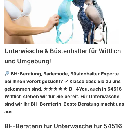
Unterwäsche & Büstenhalter für Wittlich
und Umgebung!
BH-Beratung, Bademode, Büstenhalter Experte
bei Ihnen vorort gesucht? ✓ Klasse dass Sie zu uns
gekommen sind. ★★★★★ BH4You, auch in 54516
Wittlich stehen wir für Sie bereit. Für Unterwäsche,
sind wir Ihr BH-Beraterin. Beste Beratung macht uns
aus
BH-Beraterin für Unterwäsche für 54516