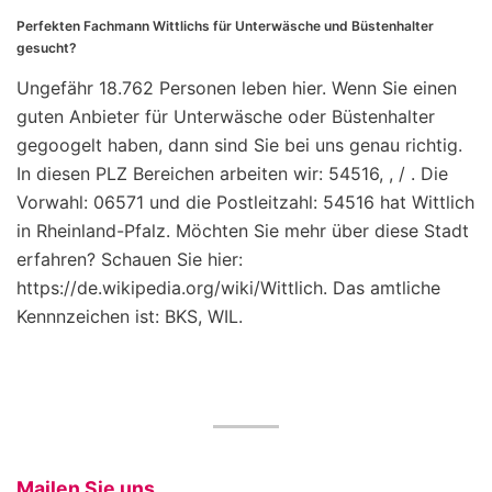
Perfekten Fachmann Wittlichs für Unterwäsche und Büstenhalter
gesucht?
Ungefähr 18.762 Personen leben hier. Wenn Sie einen
guten Anbieter für Unterwäsche oder Büstenhalter
gegoogelt haben, dann sind Sie bei uns genau richtig.
In diesen PLZ Bereichen arbeiten wir: 54516, , / . Die
Vorwahl: 06571 und die Postleitzahl: 54516 hat Wittlich
in Rheinland-Pfalz. Möchten Sie mehr über diese Stadt
erfahren? Schauen Sie hier:
https://de.wikipedia.org/wiki/Wittlich. Das amtliche
Kennnzeichen ist: BKS, WIL.
Mailen Sie uns.