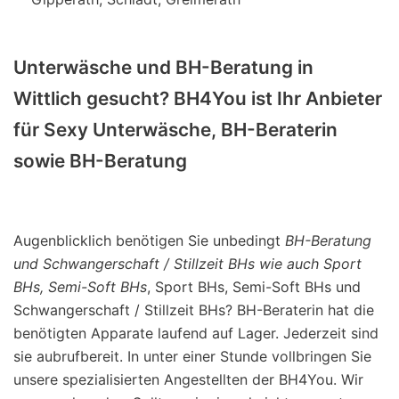
Unterwäsche und BH-Beratung in
Wittlich gesucht? BH4You ist Ihr Anbieter
für Sexy Unterwäsche, BH-Beraterin
sowie BH-Beratung
Augenblicklich benötigen Sie unbedingt
BH-Beratung
und Schwangerschaft / Stillzeit BHs wie auch Sport
BHs, Semi-Soft BHs
, Sport BHs, Semi-Soft BHs und
Schwangerschaft / Stillzeit BHs? BH-Beraterin hat die
benötigten Apparate laufend auf Lager. Jederzeit sind
sie aubrufbereit. In unter einer Stunde vollbringen Sie
unsere spezialisierten Angestellten der BH4You. Wir