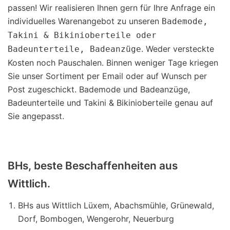
passen! Wir realisieren Ihnen gern für Ihre Anfrage ein
individuelles Warenangebot zu unseren
Bademode,
Takini & Bikinioberteile oder
. Weder versteckte
Badeunterteile, Badeanzüge
Kosten noch Pauschalen. Binnen weniger Tage kriegen
Sie unser Sortiment per Email oder auf Wunsch per
Post zugeschickt. Bademode und Badeanzüge,
Badeunterteile und Takini & Bikinioberteile genau auf
Sie angepasst.
BHs, beste Beschaffenheiten aus
Wittlich.
BHs aus Wittlich Lüxem, Abachsmühle, Grünewald,
Dorf, Bombogen, Wengerohr, Neuerburg