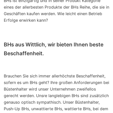
BHs ist einzigartig und in seiner Produkt Kategorie
eines der allerbesten Produkte der BHs Reihe, die sie in
Geschäften kaufen werden. Wie leicht einen Betrieb
Erfolge erwirken kann?
BHs aus Wittlich, wir bieten Ihnen beste
Beschaffenheit.
Brauchen Sie sich immer allerhöchste Beschaffenheit,
sofern es um BHs geht? Ihre großen Anforderungen bei
Büstenhalter wird unser Unternehmen zweifellos
gerecht werden. Unsre langlebigen BHs sind zusätzlich
genauso optisch sympathisch. Unser Büstenhalter,
Push-Up BHs, unwattierte BHs, wattierte BHs, bei dem