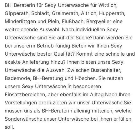
BH-Beraterin für Sexy Unterwäsche für Wittlich,
Gipperath, Schladt, Greimerath, Altrich, Hupperath,
Minderlittgen und Plein, Flußbach, Bergweiler eine
weitreichende Auswahl. Nach individuellen Sexy
Unterwäsche sind Sie auf der Suche?Dann werden Sie
bei unsererm Betrieb fündig.Bieten wir Ihnen Sexy
Unterwäsche bester Qualität? Kommt eine schnelle und
exakte Anlieferung hinzu? Ihnen bieten unsre Sexy
Unterwäsche die Auswahl Zwischen Büstenhalter,
Bademode, BH-Beratung und Höschen. Sie nutzen
unsere Sexy Unterwäsche in besonderen
Einsatzbereichen, aber ebenfalls im Alltag.Nach Ihren
Vorstellungen produzieren wir unser Unterwäsche.Sie
müssen uns als BH-Beraterin alleinig mitteilen, welche
Sonderwünsche unser Unterwäsche bei Ihnen erfüllen
soll.