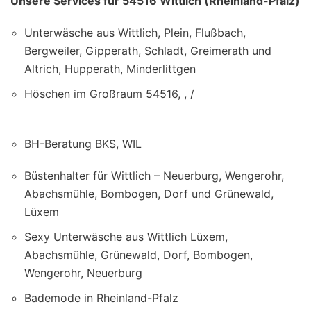
Unsere Services für 54516 Wittlich (Rheinland-Pfalz)
Unterwäsche aus Wittlich, Plein, Flußbach,
Bergweiler, Gipperath, Schladt, Greimerath und
Altrich, Hupperath, Minderlittgen
Höschen im Großraum 54516, , /
BH-Beratung BKS, WIL
Büstenhalter für Wittlich – Neuerburg, Wengerohr,
Abachsmühle, Bombogen, Dorf und Grünewald,
Lüxem
Sexy Unterwäsche aus Wittlich Lüxem,
Abachsmühle, Grünewald, Dorf, Bombogen,
Wengerohr, Neuerburg
Bademode in Rheinland-Pfalz