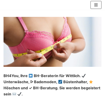
Zum
Inhalt
springen
BH4You, Ihre
BH-Beraterin für Wittlich.
Unterwäsche, ᐅ Bademoden,
Büstenhalter,
Höschen und ✓ BH-Beratung. Sie werden begeistert
sein
.