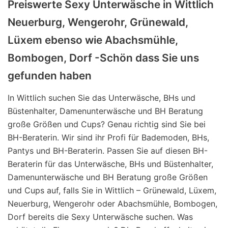
Preiswerte Sexy Unterwäsche in Wittlich
Neuerburg, Wengerohr, Grünewald,
Lüxem ebenso wie Abachsmühle,
Bombogen, Dorf -Schön dass Sie uns
gefunden haben
In Wittlich suchen Sie das Unterwäsche, BHs und
Büstenhalter, Damenunterwäsche und BH Beratung
große Größen und Cups? Genau richtig sind Sie bei
BH-Beraterin. Wir sind ihr Profi für Bademoden, BHs,
Pantys und BH-Beraterin. Passen Sie auf diesen BH-
Beraterin für das Unterwäsche, BHs und Büstenhalter,
Damenunterwäsche und BH Beratung große Größen
und Cups auf, falls Sie in Wittlich – Grünewald, Lüxem,
Neuerburg, Wengerohr oder Abachsmühle, Bombogen,
Dorf bereits die Sexy Unterwäsche suchen. Was