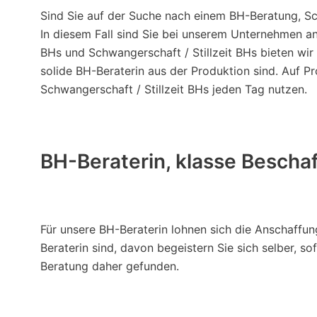
Sind Sie auf der Suche nach einem BH-Beratung, Sc
In diesem Fall sind Sie bei unserem Unternehmen an
BHs und Schwangerschaft / Stillzeit BHs bieten wir
solide BH-Beraterin aus der Produktion sind. Auf Pr
Schwangerschaft / Stillzeit BHs jeden Tag nutzen.
BH-Beraterin, klasse Bescha
Für unsere BH-Beraterin lohnen sich die Anschaffun
Beraterin sind, davon begeistern Sie sich selber, 
Beratung daher gefunden.