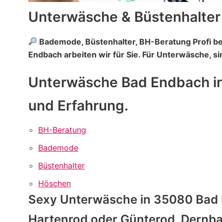
Unterwäsche & Büstenhalte
Bademode, Büstenhalter, BH-Beratung Profi be
Endbach arbeiten wir für Sie. Für Unterwäsche, s
Unterwäsche Bad Endbach in 
und Erfahrung.
BH-Beratung
Bademode
Büstenhalter
Höschen
Sexy Unterwäsche in 35080 Bad 
Hartenrod oder Günterod, Dernba