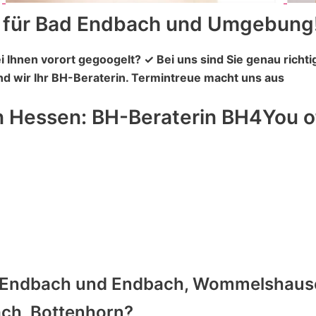
r für Bad Endbach und Umgebung
i Ihnen vorort gegoogelt? ✓ Bei uns sind Sie genau ri
ind wir Ihr BH-Beraterin. Termintreue macht uns aus
Hessen: BH-Beraterin BH4You off
Endbach und Endbach, Wommelshausen,
ch, Bottenhorn?