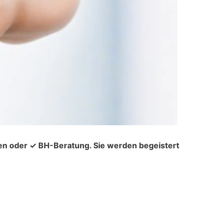
n oder ✓ BH-Beratung. Sie werden begeistert