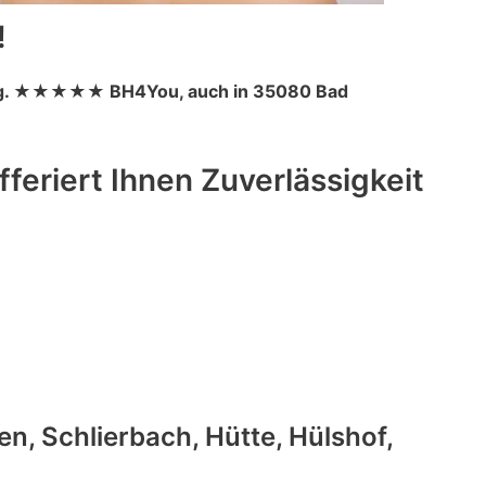
!
chtig. ★★★★★ BH4You, auch in 35080 Bad
eriert Ihnen Zuverlässigkeit
 Schlierbach, Hütte, Hülshof,