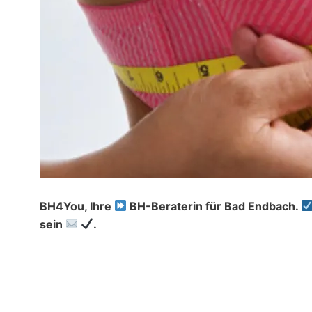
BH4You, Ihre
BH-Beraterin für Bad Endbach.
sein
.