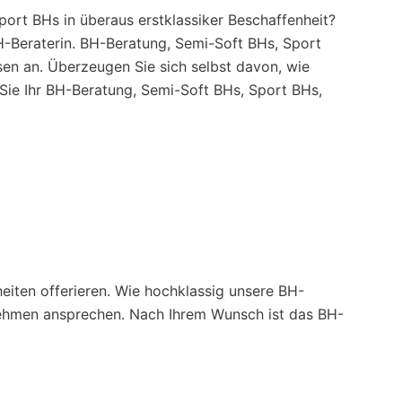
ort BHs in überaus erstklassiker Beschaffenheit?
BH-Beraterin. BH-Beratung, Semi-Soft BHs, Sport
sen an. Überzeugen Sie sich selbst davon, wie
s Sie Ihr BH-Beratung, Semi-Soft BHs, Sport BHs,
eiten offerieren. Wie hochklassig unsere BH-
ernehmen ansprechen. Nach Ihrem Wunsch ist das BH-