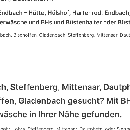
 Endbach – Hütte, Hülshof, Hartenrod, Endbac
terwäsche und BHs und Büstenhalter oder Büst
gbach, Bischoffen, Gladenbach, Steffenberg, Mittenaar, Da
, Steffenberg, Mittenaar, Dautph
offen, Gladenbach gesucht? Mit 
wäsche in Ihrer Nähe gefunden.
r, Lohra, Steffenberg, Mittenaar, Dautphetal oder Siegba