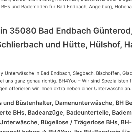
 BHs und Bademoden für Bad Endbach, Angelburg, Hohenahr
in 35080 Bad Endbach Günterod,
lierbach und Hütte, Hülshof, Har
Sexy Unterwäsche in Bad Endbach, Siegbach, Bischoffen, Gla
bei uns ganz genau richtig. BH4You – Wir sind Spezialiste
en offerieren wir Ihnen extra neben einer Unterwäsche an.
s und Büstenhalter, Damenunterwäsche, BH B
ierte BHs, Badeanzüge, Badeunterteile, Badem
 Unterwäsche, Bügellose / Trägerlose BHs, BH
egoogelt haben -> BH4You, Ihr BH-Beraterin f