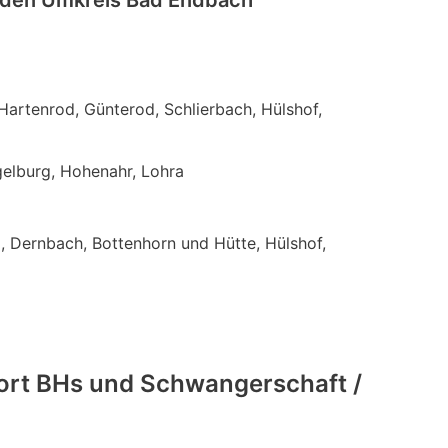
rtenrod, Günterod, Schlierbach, Hülshof,
gelburg, Hohenahr, Lohra
 Dernbach, Bottenhorn und Hütte, Hülshof,
ort BHs und Schwangerschaft /