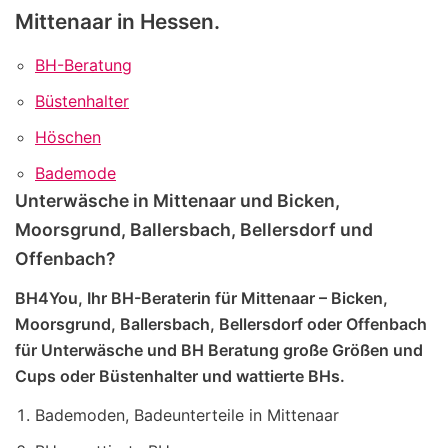
Mittenaar in Hessen.
BH-Beratung
Büstenhalter
Höschen
Bademode
Unterwäsche in Mittenaar und Bicken,
Moorsgrund, Ballersbach, Bellersdorf und
Offenbach?
BH4You, Ihr BH-Beraterin für Mittenaar – Bicken,
Moorsgrund, Ballersbach, Bellersdorf oder Offenbach
für Unterwäsche und BH Beratung große Größen und
Cups oder Büstenhalter und wattierte BHs.
Bademoden, Badeunterteile in Mittenaar