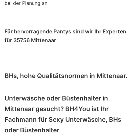
bei der Planung an.
Für hervorragende Pantys sind wir Ihr Experten
für 35756 Mittenaar
BHs, hohe Qualitätsnormen in Mittenaar.
Unterwäsche oder Büstenhalter in
Mittenaar gesucht? BH4You ist Ihr
Fachmann für Sexy Unterwäsche, BHs
oder Büstenhalter