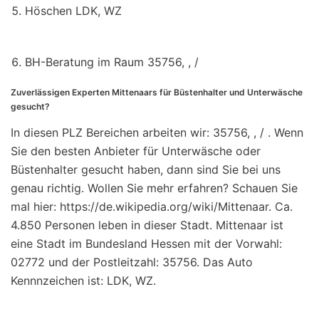
Höschen LDK, WZ
BH-Beratung im Raum 35756, , /
Zuverlässigen Experten Mittenaars für Büstenhalter und Unterwäsche
gesucht?
In diesen PLZ Bereichen arbeiten wir: 35756, , / . Wenn
Sie den besten Anbieter für Unterwäsche oder
Büstenhalter gesucht haben, dann sind Sie bei uns
genau richtig. Wollen Sie mehr erfahren? Schauen Sie
mal hier: https://de.wikipedia.org/wiki/Mittenaar. Ca.
4.850 Personen leben in dieser Stadt. Mittenaar ist
eine Stadt im Bundesland Hessen mit der Vorwahl:
02772 und der Postleitzahl: 35756. Das Auto
Kennnzeichen ist: LDK, WZ.