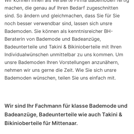
Wir können Ihnen als versierte Firma Bademoden fertig
machen, die genau auf Ihren Bedarf zugeschnitten
sind. So ändern und gleichmachen, dass Sie für Sie
noch besser verwendbar sind, lassen sich unsre
Bademoden. Sie können als kenntnisreicher BH-
Beraterin von Bademode und Badeanzüge,
Badeunterteile und Takini & Bikinioberteile mit Ihren
Individualwünschen unmittelbar zu uns kommen. Um
unsre Bademoden Ihren Vorstellungen anzunähern,
nehmen wir uns gerne die Zeit. Wie Sie sich unsre
Bademoden wünschen, teilen Sie uns einfach mit.
Wir sind Ihr Fachmann für klasse Bademode und
Badeanzüge, Badeunterteile wie auch Takini &
Bikinioberteile für Mittenaar.