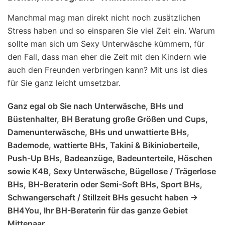
Manchmal mag man direkt nicht noch zusätzlichen
Stress haben und so einsparen Sie viel Zeit ein. Warum
sollte man sich um Sexy Unterwäsche kümmern, für
den Fall, dass man eher die Zeit mit den Kindern wie
auch den Freunden verbringen kann? Mit uns ist dies
für Sie ganz leicht umsetzbar.
Ganz egal ob Sie nach Unterwäsche, BHs und
Büstenhalter, BH Beratung große Größen und Cups,
Damenunterwäsche, BHs und unwattierte BHs,
Bademode, wattierte BHs, Takini & Bikinioberteile,
Push-Up BHs, Badeanzüge, Badeunterteile, Höschen
sowie K4B, Sexy Unterwäsche, Bügellose / Trägerlose
BHs, BH-Beraterin oder Semi-Soft BHs, Sport BHs,
Schwangerschaft / Stillzeit BHs gesucht haben ->
BH4You, Ihr BH-Beraterin für das ganze Gebiet
Mittenaar