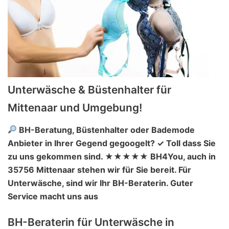
Unterwäsche & Büstenhalter für
Mittenaar und Umgebung!
BH-Beratung, Büstenhalter oder Bademode
Anbieter in Ihrer Gegend gegoogelt? ✓ Toll dass Sie
zu uns gekommen sind. ★★★★★ BH4You, auch in
35756 Mittenaar stehen wir für Sie bereit. Für
Unterwäsche, sind wir Ihr BH-Beraterin. Guter
Service macht uns aus
BH-Beraterin für Unterwäsche in