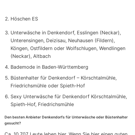
Höschen ES
Unterwäsche in Denkendorf, Esslingen (Neckar),
Unterensingen, Deizisau, Neuhausen (Fildern),
Köngen, Ostfildern oder Wolfschlugen, Wendlingen
(Neckar), Altbach
Bademode in Baden-Württemberg
Büstenhalter für Denkendorf – Körschtalmühle,
Friedrichsmühle oder Spieth-Hof
Sexy Unterwäsche für Denkendorf Körschtalmühle,
Spieth-Hof, Friedrichsmühle
Den besten Anbieter Denkendorfs für Unterwäsche oder Büstenhalter
gesucht?
Ca. 10.707 Leute leben hier. Wenn Sie hier einen guten