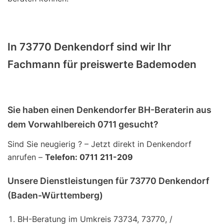
In 73770 Denkendorf sind wir Ihr
Fachmann für preiswerte Bademoden
Sie haben einen Denkendorfer BH-Beraterin aus
dem Vorwahlbereich 0711 gesucht?
Sind Sie neugierig ? – Jetzt direkt in Denkendorf
anrufen –
Telefon: 0711 211-209
Unsere Dienstleistungen für 73770 Denkendorf
(Baden-Württemberg)
BH-Beratung im Umkreis 73734, 73770, /