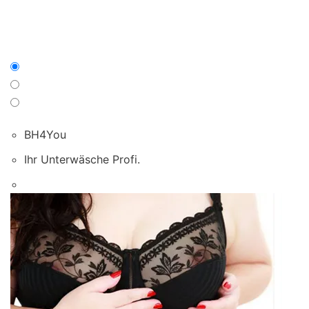
BH4You
Ihr Unterwäsche Profi.