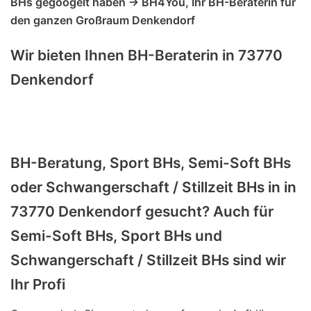
BHs gegoogelt haben -> BH4You, Ihr BH-Beraterin für
den ganzen Großraum Denkendorf
Wir bieten Ihnen BH-Beraterin in 73770
Denkendorf
BH-Beratung, Sport BHs, Semi-Soft BHs
oder Schwangerschaft / Stillzeit BHs in in
73770 Denkendorf gesucht? Auch für
Semi-Soft BHs, Sport BHs und
Schwangerschaft / Stillzeit BHs sind wir
Ihr Profi