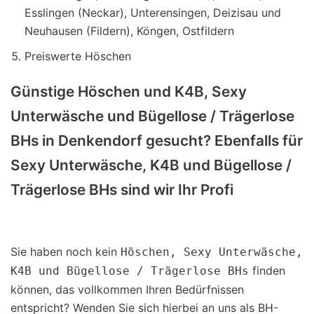
Esslingen (Neckar), Unterensingen, Deizisau und
Neuhausen (Fildern), Köngen, Ostfildern
Preiswerte Höschen
Günstige Höschen und K4B, Sexy
Unterwäsche und Bügellose / Trägerlose
BHs in Denkendorf gesucht? Ebenfalls für
Sexy Unterwäsche, K4B und Bügellose /
Trägerlose BHs sind wir Ihr Profi
Sie haben noch kein
Höschen, Sexy Unterwäsche,
finden
K4B und Bügellose / Trägerlose BHs
können, das vollkommen Ihren Bedürfnissen
entspricht? Wenden Sie sich hierbei an uns als BH-