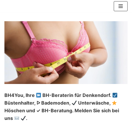
Zum
Inhalt
springen
BH4You, Ihre
BH-Beraterin für Denkendorf.
Büstenhalter, ᐅ Bademoden,
Unterwäsche,
Höschen und ✓ BH-Beratung. Melden Sie sich bei
uns
.