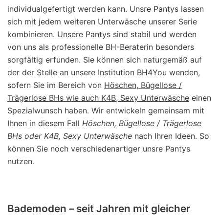
individualgefertigt werden kann. Unsre Pantys lassen
sich mit jedem weiteren Unterwäsche unserer Serie
kombinieren. Unsere Pantys sind stabil und werden
von uns als professionelle BH-Beraterin besonders
sorgfältig erfunden. Sie können sich naturgemäß auf
der der Stelle an unsere Institution BH4You wenden,
sofern Sie im Bereich von
Höschen, Bügellose /
Trägerlose BHs wie auch K4B, Sexy Unterwäsche
einen
Spezialwunsch haben. Wir entwickeln gemeinsam mit
Ihnen in diesem Fall
Höschen, Bügellose / Trägerlose
BHs oder K4B, Sexy Unterwäsche
nach Ihren Ideen. So
können Sie noch verschiedenartiger unsre Pantys
nutzen.
Bademoden – seit Jahren mit gleicher