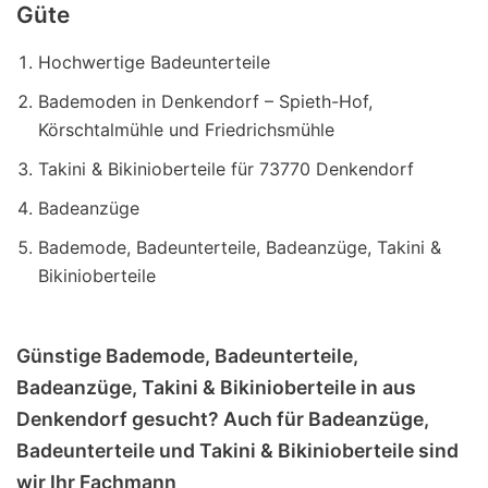
Güte
Hochwertige Badeunterteile
Bademoden in Denkendorf – Spieth-Hof,
Körschtalmühle und Friedrichsmühle
Takini & Bikinioberteile für 73770 Denkendorf
Badeanzüge
Bademode, Badeunterteile, Badeanzüge, Takini &
Bikinioberteile
Günstige Bademode, Badeunterteile,
Badeanzüge, Takini & Bikinioberteile in aus
Denkendorf gesucht? Auch für Badeanzüge,
Badeunterteile und Takini & Bikinioberteile sind
wir Ihr Fachmann