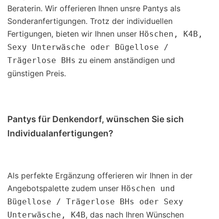
Beraterin. Wir offerieren Ihnen unsre Pantys als
Sonderanfertigungen. Trotz der individuellen
Fertigungen, bieten wir Ihnen unser
Höschen, K4B,
Sexy Unterwäsche oder Bügellose /
zu einem anständigen und
Trägerlose BHs
günstigen Preis.
Pantys für Denkendorf, wünschen Sie sich
Individualanfertigungen?
Als perfekte Ergänzung offerieren wir Ihnen in der
Angebotspalette zudem unser
Höschen und
Bügellose / Trägerlose BHs oder Sexy
, das nach Ihren Wünschen
Unterwäsche, K4B