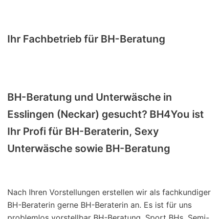
Ihr Fachbetrieb für BH-Beratung
BH-Beratung und Unterwäsche in
Esslingen (Neckar) gesucht? BH4You ist
Ihr Profi für BH-Beraterin, Sexy
Unterwäsche sowie BH-Beratung
Nach Ihren Vorstellungen erstellen wir als fachkundiger
BH-Beraterin gerne BH-Beraterin an. Es ist für uns
problemlos vorstellbar BH-Beratung, Sport BHs, Semi-