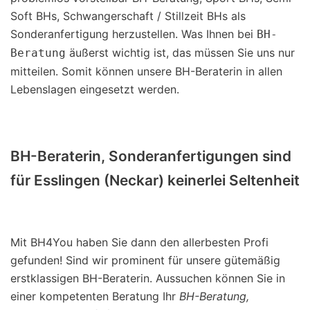
Soft BHs, Schwangerschaft / Stillzeit BHs als
Sonderanfertigung herzustellen. Was Ihnen bei
BH-
äußerst wichtig ist, das müssen Sie uns nur
Beratung
mitteilen. Somit können unsere BH-Beraterin in allen
Lebenslagen eingesetzt werden.
BH-Beraterin, Sonderanfertigungen sind
für Esslingen (Neckar) keinerlei Seltenheit
Mit BH4You haben Sie dann den allerbesten Profi
gefunden! Sind wir prominent für unsere gütemäßig
erstklassigen BH-Beraterin. Aussuchen können Sie in
einer kompetenten Beratung Ihr
BH-Beratung,