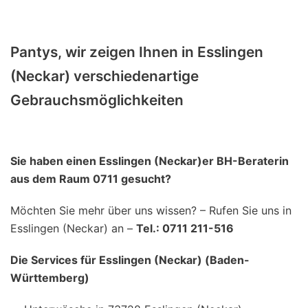
Pantys, wir zeigen Ihnen in Esslingen
(Neckar) verschiedenartige
Gebrauchsmöglichkeiten
Sie haben einen Esslingen (Neckar)er BH-Beraterin
aus dem Raum 0711 gesucht?
Möchten Sie mehr über uns wissen? – Rufen Sie uns in
Esslingen (Neckar) an –
Tel.: 0711 211-516
Die Services für Esslingen (Neckar) (Baden-
Württemberg)