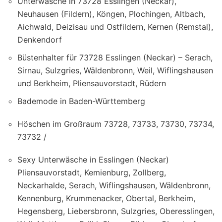
Unterwäsche in 73728 Esslingen (Neckar),
Neuhausen (Fildern), Köngen, Plochingen, Altbach,
Aichwald, Deizisau und Ostfildern, Kernen (Remstal),
Denkendorf
Büstenhalter für 73728 Esslingen (Neckar) – Serach,
Sirnau, Sulzgries, Wäldenbronn, Weil, Wiflingshausen
und Berkheim, Pliensauvorstadt, Rüdern
Bademode in Baden-Württemberg
Höschen im Großraum 73728, 73733, 73730, 73734,
73732 /
Sexy Unterwäsche in Esslingen (Neckar)
Pliensauvorstadt, Kemienburg, Zollberg,
Neckarhalde, Serach, Wiflingshausen, Wäldenbronn,
Kennenburg, Krummenacker, Obertal, Berkheim,
Hegensberg, Liebersbronn, Sulzgries, Oberesslingen,