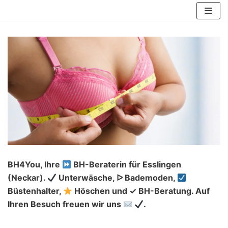
Zum
Inhalt
springen
BH4You, Ihre
BH-Beraterin für Esslingen
(Neckar).
Unterwäsche, ᐅ Bademoden,
Büstenhalter,
Höschen und ✓ BH-Beratung. Auf
Ihren Besuch freuen wir uns
.