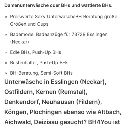
Damenunterwäsche oder BHs und wattierte BHs.
Preiswerte Sexy UnterwäscheBH Beratung große
Größen und Cups
Bademode, Badeanzüge für 73728 Esslingen
(Neckar)
Edle BHs, Push-Up BHs
Büstenhalter, Push-Up BHs
BH-Beratung, Semi-Soft BHs
Unterwäsche in Esslingen (Neckar),
Ostfildern, Kernen (Remstal),
Denkendorf, Neuhausen (Fildern),
Köngen, Plochingen ebenso wie Altbach,
Aichwald, Deizisau gesucht? BH4You ist