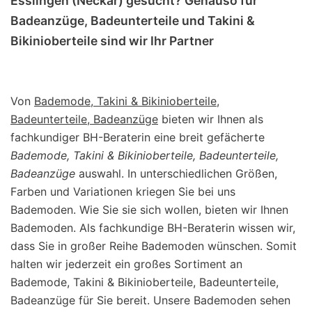
Esslingen (Neckar) gesucht? Genauso für
Badeanzüge, Badeunterteile und Takini &
Bikinioberteile sind wir Ihr Partner
Von
Bademode, Takini & Bikinioberteile,
Badeunterteile, Badeanzüge
bieten wir Ihnen als
fachkundiger BH-Beraterin eine breit gefächerte
Bademode, Takini & Bikinioberteile, Badeunterteile,
Badeanzüge
auswahl. In unterschiedlichen Größen,
Farben und Variationen kriegen Sie bei uns
Bademoden. Wie Sie sie sich wollen, bieten wir Ihnen
Bademoden. Als fachkundige BH-Beraterin wissen wir,
dass Sie in großer Reihe Bademoden wünschen. Somit
halten wir jederzeit ein großes Sortiment an
Bademode, Takini & Bikinioberteile, Badeunterteile,
Badeanzüge für Sie bereit. Unsere Bademoden sehen