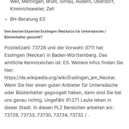
Weil, Mettingen, Brühl, Sirnau, Rüdern, Oberdorf,
Kimmichsweiler, Zell
BH-Beratung ES
Den besten Experten Esslingen (Neckar)s für Unterwäsche /
Büstenhalter gesucht?
Postleitzahl: 73728 und die Vorwahl: 0711 hat
Esslingen (Neckar) in Baden-Württemberg. Das
amtliche Kennnzeichen ist: ES. Weitere Infos finden Sie
hier:
https://de.wikipedia.org/wiki/Esslingen_am_Neckar.
Wenn Sie hier einen guten Anbieter für Unterwäsche
oder Büstenhalter gegoogelt haben, dann sind Sie bei
uns genau richtig. Ungefähr 91.271 Leute leben in
dieser Stadt. In diesen PLZ Bereichen arbeiten wir:
73728, 73733, 73730, 73734, 73732 / .