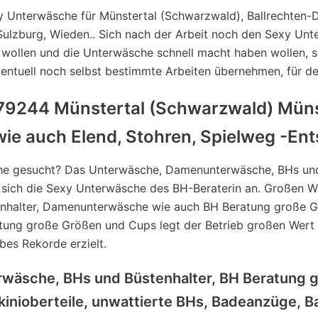
exy Unterwäsche für Münstertal (Schwarzwald), Ballrechten-D
, Sulzburg, Wieden.. Sich nach der Arbeit noch den Sexy U
 wollen und die Unterwäsche schnell macht haben wollen, s
eventuell noch selbst bestimmte Arbeiten übernehmen, für d
79244 Münstertal (Schwarzwald) Münst
e auch Elend, Stohren, Spielweg -Ents
he gesucht? Das Unterwäsche, Damenunterwäsche, BHs und
sich die Sexy Unterwäsche des BH-Beraterin an. Großen Wer
nhalter, Damenunterwäsche wie auch BH Beratung große G
ung große Größen und Cups legt der Betrieb großen Wert a
bes Rekorde erzielt.
rwäsche, BHs und Büstenhalter, BH Beratung 
inioberteile, unwattierte BHs, Badeanzüge, B