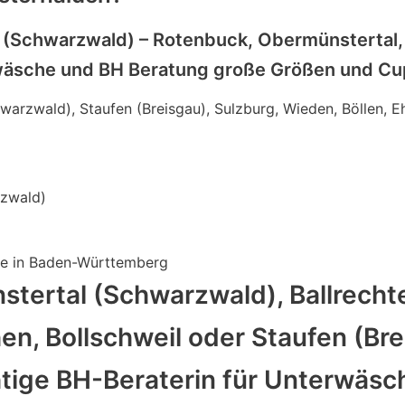
l (Schwarzwald) – Rotenbuck, Obermünstertal
rwäsche und BH Beratung große Größen und Cup
arzwald), Staufen (Breisgau), Sulzburg, Wieden, Böllen, Eh
rzwald)
he in Baden-Württemberg
ertal (Schwarzwald), Ballrechte
hen, Bollschweil oder Staufen (Br
htige BH-Beraterin für Unterwäsc