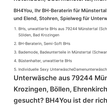
BH4You, Ihr BH-Beraterin für Münsterta
und Elend, Stohren, Spielweg für Unte
BHs, unwattierte BHs aus 79244 Münstertal (Schw
Sölden, Bad Krozingen
BH-Beraterin, Semi-Soft BHs
Bademode, Badeunterteile in Münstertal (Schwa
Büstenhalter, unwattierte BHs
Individuelle Sexy UnterwäscheDamenunterwäsc
Unterwäsche aus 79244 Münst
Krozingen, Böllen, Ehrenkirc
gesucht? BH4You ist der ric