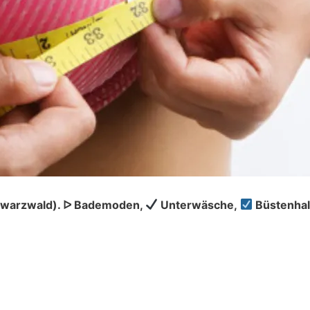
chwarzwald). ᐅ Bademoden,
Unterwäsche,
Büstenhal