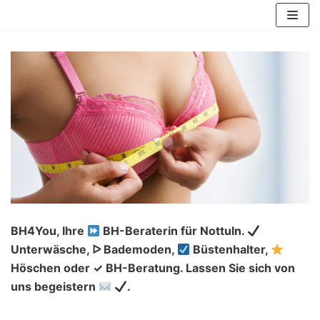
Zum
Inhalt
springen
BH4You, Ihre
BH-Beraterin für Nottuln.
Unterwäsche, ᐅ Bademoden,
Büstenhalter,
Höschen oder ✓ BH-Beratung. Lassen Sie sich von
uns begeistern
.