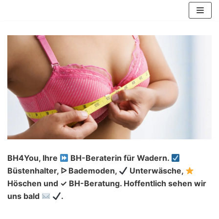
Zum
Inhalt
springen
BH4You, Ihre
BH-Beraterin für Wadern.
Büstenhalter, ᐅ Bademoden,
Unterwäsche,
Höschen und ✓ BH-Beratung. Hoffentlich sehen wir
uns bald
.