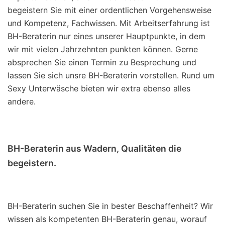
begeistern Sie mit einer ordentlichen Vorgehensweise
und Kompetenz, Fachwissen. Mit Arbeitserfahrung ist
BH-Beraterin nur eines unserer Hauptpunkte, in dem
wir mit vielen Jahrzehnten punkten können. Gerne
absprechen Sie einen Termin zu Besprechung und
lassen Sie sich unsre BH-Beraterin vorstellen. Rund um
Sexy Unterwäsche bieten wir extra ebenso alles
andere.
BH-Beraterin aus Wadern, Qualitäten die
begeistern.
BH-Beraterin suchen Sie in bester Beschaffenheit? Wir
wissen als kompetenten BH-Beraterin genau, worauf