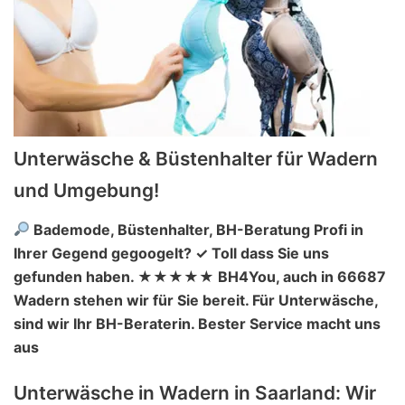
Unterwäsche & Büstenhalter für Wadern
und Umgebung!
Bademode, Büstenhalter, BH-Beratung Profi in
Ihrer Gegend gegoogelt? ✓ Toll dass Sie uns
gefunden haben. ★★★★★ BH4You, auch in 66687
Wadern stehen wir für Sie bereit. Für Unterwäsche,
sind wir Ihr BH-Beraterin. Bester Service macht uns
aus
Unterwäsche in Wadern in Saarland: Wir