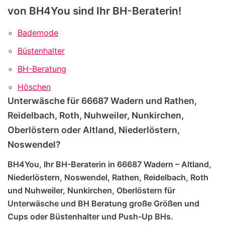
von BH4You sind Ihr BH-Beraterin!
Bademode
Büstenhalter
BH-Beratung
Höschen
Unterwäsche für 66687 Wadern und Rathen,
Reidelbach, Roth, Nuhweiler, Nunkirchen,
Oberlöstern oder Altland, Niederlöstern,
Noswendel?
BH4You, Ihr BH-Beraterin in 66687 Wadern – Altland,
Niederlöstern, Noswendel, Rathen, Reidelbach, Roth
und Nuhweiler, Nunkirchen, Oberlöstern für
Unterwäsche und BH Beratung große Größen und
Cups oder Büstenhalter und Push-Up BHs.