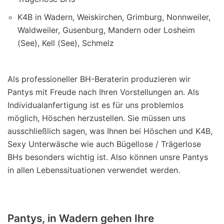
K4B in Wadern, Weiskirchen, Grimburg, Nonnweiler,
Waldweiler, Gusenburg, Mandern oder Losheim
(See), Kell (See), Schmelz
Als professioneller BH-Beraterin produzieren wir
Pantys mit Freude nach Ihren Vorstellungen an. Als
Individualanfertigung ist es für uns problemlos
möglich, Höschen herzustellen. Sie müssen uns
ausschließlich sagen, was Ihnen bei Höschen und K4B,
Sexy Unterwäsche wie auch Bügellose / Trägerlose
BHs besonders wichtig ist. Also können unsre Pantys
in allen Lebenssituationen verwendet werden.
Pantys, in Wadern gehen Ihre