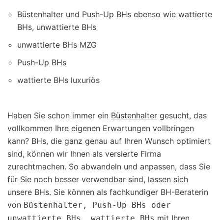
Büstenhalter und Push-Up BHs ebenso wie wattierte
BHs, unwattierte BHs
unwattierte BHs MZG
Push-Up BHs
wattierte BHs luxuriös
Haben Sie schon immer ein
Büstenhalter
gesucht, das
vollkommen Ihre eigenen Erwartungen vollbringen
kann? BHs, die ganz genau auf Ihren Wunsch optimiert
sind, können wir Ihnen als versierte Firma
zurechtmachen. So abwandeln und anpassen, dass Sie
für Sie noch besser verwendbar sind, lassen sich
unsere BHs. Sie können als fachkundiger BH-Beraterin
von
Büstenhalter, Push-Up BHs oder
mit Ihren
unwattierte BHs, wattierte BHs