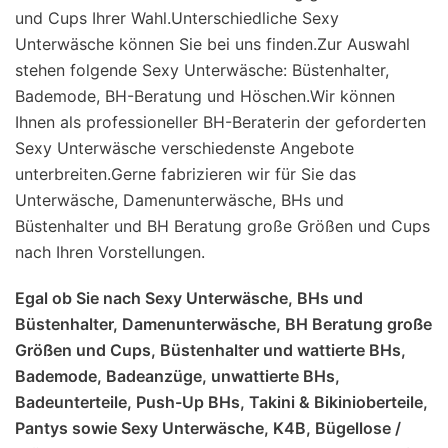
und Cups Ihrer Wahl.Unterschiedliche Sexy
Unterwäsche können Sie bei uns finden.Zur Auswahl
stehen folgende Sexy Unterwäsche: Büstenhalter,
Bademode, BH-Beratung und Höschen.Wir können
Ihnen als professioneller BH-Beraterin der geforderten
Sexy Unterwäsche verschiedenste Angebote
unterbreiten.Gerne fabrizieren wir für Sie das
Unterwäsche, Damenunterwäsche, BHs und
Büstenhalter und BH Beratung große Größen und Cups
nach Ihren Vorstellungen.
Egal ob Sie nach Sexy Unterwäsche, BHs und
Büstenhalter, Damenunterwäsche, BH Beratung große
Größen und Cups, Büstenhalter und wattierte BHs,
Bademode, Badeanzüge, unwattierte BHs,
Badeunterteile, Push-Up BHs, Takini & Bikinioberteile,
Pantys sowie Sexy Unterwäsche, K4B, Bügellose /