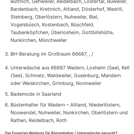
Buttnich, Gehweiler, Reidelbach, Löstertal, Buweiler,
Bardenbach, Krettnich, Altland, Dösterhof, Wadrill,
Steinberg, Oberlöstern, Nuhweiler, Biel,
Vogelsbüsch, Kostenbach, Büschfeld,
Taubenköpfchen, Überlosheim, Gottbillshütte,
Nunkirchen, Münchweiler
BH-Beratung im Großraum 66687, , /
Unterwäsche aus 66687 Wadern, Losheim (See), Kell
(See), Schmelz, Waldweiler, Gusenburg, Mandern
oder Weiskirchen, Grimburg, Nonnweiler
Bademode in Saarland
Büstenhalter für Wadern – Altland, Niederlöstern,
Noswendel, Nuhweiler, Nunkirchen, Oberlöstern und
Rathen, Reidelbach, Roth
Top Experten Waderns für Büstenhalter / Unterwäsche gesucht?