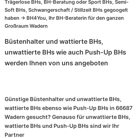
Trägerlose BHs, BH-Beratung oder Sport BHs, Semi-
Soft BHs, Schwangerschaft / Stillzeit BHs gegoogelt
haben -> BH4You, Ihr BH-Beraterin für den ganzen
Großraum Wadern
Büstenhalter und wattierte BHs,
unwattierte BHs wie auch Push-Up BHs
werden Ihnen von uns angeboten
Günstige Büstenhalter und unwattierte BHs,
wattierte BHs ebenso wie Push-Up BHs in 66687
Wadern gesucht? Genauso für unwattierte BHs,
wattierte BHs und Push-Up BHs sind wir Ihr
Partner